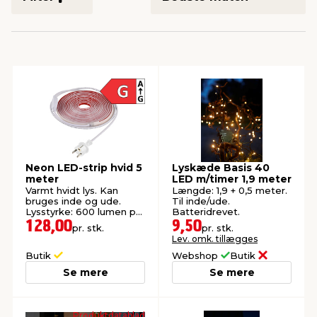
indretning
er & sikkerhed
 fittings
dsbelysning
eklædning
& udendørs spa
r & stilladser
e
behandling
ne, data & TV
& fritid
debeklædning
ing
asser & standere
rier
 sko
antning
ri & syltning
Neon LED-strip hvid 5
Lyskæde Basis 40
meter
LED m/timer 1,9 meter
Varmt hvidt lys. Kan
Længde: 1,9 + 0,5 meter.
bruges inde og ude.
Til inde/ude.
dyr & ukrudt
Lysstyrke: 600 lumen pr.
Batteridrevet.
meter.
128,00
9,50
pr. stk.
pr. stk.
Lev. omk. tillægges
Butik
Webshop
Butik
Se mere
Se mere
Produktdatablad