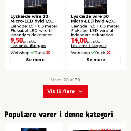
Lyskæde wire 20
Lyskæde wire 50
Micro-LED hvid 1,9
Micro-LED hvid 4,9
meter
meter
Længde: 1,9 + 0,3 meter.
Længde: 4,9 + 0,3 meter.
Fleksibel LED-wire til
Fleksibel LED-wire til
indendørs dekoration.
indendørs dekoration.
Batteridrevet.
Batteridrevet.
9,50
14,00
pr. stk.
pr. stk.
Lev. omk. tillægges
Lev. omk. tillægges
Webshop
Butik
Webshop
Butik
Se mere
Se mere
Viser 20 af 39
Vis 19 flere
0
1
Populære varer i denne kategori
Produktdatablad