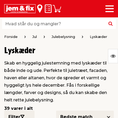
Menu
bage
bage
bage
bage
bage
bage
bage
bage
bage
Huskeseddel
Indkøbskurv
i
i
i
i
i
i
i
i
i
byggematerialer
haven
huset
vvs
el & belysning
maling & kemi
værktøj
bil & fritid
sæsonafslutning
Hvad står du og mangler?
Hvad står du og mangler?
stelse
gning
dsel & varme
værelse
kler
dørsmaling
ktøj
udstyr
nafslutning
Forside
Jul
Julebelysning
Lyskæder
Lyskæder
 loft & vægge
oldning
t
ndørsbelysning
ndørsmaling
værktøj
udstyr
S
Skab en hyggelig julestemning med lyskæder til
Ing
& vinduer
møbler
tning
haner & armatur
dørsbelysning
udstyr
aring af værktøj
ing
både inde og ude. Perfekte til juletræet, facaden,
var
haven eller altanen, hvor de spreder et varmt og
at
eplader
redskaber
er & ophæng
e
lder
ring & kemikalier
e maskiner
rtikler
hyggeligt lys hele december. Fås i forskellige
vis
længder, farver og designs, så du kan skabe den
helt rette julebelysning.
& brædder
maskiner
ing & opbevaring
 & ventilation
t Home
el- & fugemasse
redskaber
ronik
39 varer i alt
ruktion
bygninger
ner & persienner
 & kloak
okker
r & spande
& underholdning
Filter