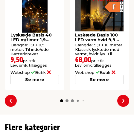
Lyskæde Basis 40
Lyskæde Basis 100
LED m/timer 1,9
LED varm hvid 9,9
meter
meter
Længde: 1,9 + 0,5
Længde: 9,9 + 10 meter.
meter. Til inde/ude.
Klassisk lyskæde med
Batteridrevet.
varmt, hvidt lys. Til
inde/ude.
9,50
68,00
pr. stk.
pr. stk.
Lev. omk. tillægges
Lev. omk. tillægges
Webshop
Butik
Webshop
Butik
Se mere
Se mere
Forrige
Næs
Flere kategorier