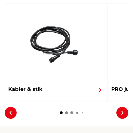
Kabler & stik
PRO jul
Forrige
Næs