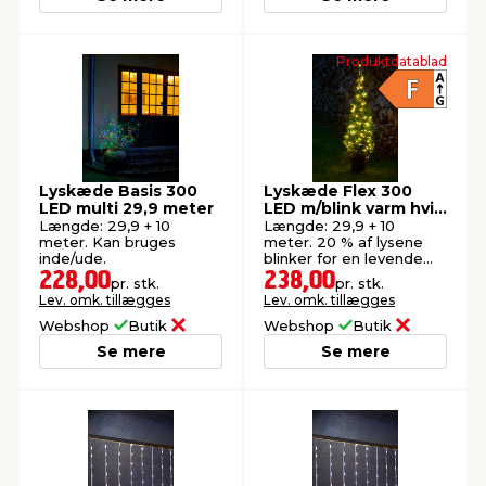
Produktdatablad
Lyskæde Basis 300
Lyskæde Flex 300
LED multi 29,9 meter
LED m/blink varm hvid
29,9 meter
Længde: 29,9 + 10
Længde: 29,9 + 10
meter. Kan bruges
meter. 20 % af lysene
inde/ude.
blinker for en levende
effekt. Til inde og ude.
228,00
238,00
pr. stk.
pr. stk.
Lev. omk. tillægges
Lev. omk. tillægges
Webshop
Butik
Webshop
Butik
Se mere
Se mere