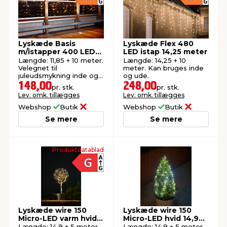
Lyskæde Basis
Lyskæde Flex 480
m/istapper 400 LED
LED istap 14,25 meter
11,85 meter
Længde: 11,85 + 10 meter.
Længde: 14,25 + 10
Velegnet til
meter. Kan bruges inde
juleudsmykning inde og
og ude.
ude.
148,00
248,00
pr. stk.
pr. stk.
Lev. omk. tillægges
Lev. omk. tillægges
Webshop
Butik
Webshop
Butik
Se mere
Se mere
Produktdatablad
Lyskæde wire 150
Lyskæde wire 150
Micro-LED varm hvid
Micro-LED hvid 14,9
14,9 meter
meter
Længde: 14,9 + 5 meter.
Længde: 14,9 + 5 meter.