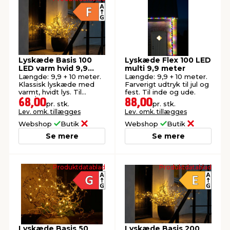
Lyskæde Basis 100
Lyskæde Flex 100 LED
LED varm hvid 9,9
multi 9,9 meter
meter
Længde: 9,9 + 10 meter.
Længde: 9,9 + 10 meter.
Klassisk lyskæde med
Farverigt udtryk til jul og
varmt, hvidt lys. Til
fest. Til inde og ude.
inde/ude.
68,00
88,00
pr. stk.
pr. stk.
Lev. omk. tillægges
Lev. omk. tillægges
Webshop
Butik
Webshop
Butik
Se mere
Se mere
Produktdatablad
Produktdatablad
Lyskæde Basis 50
Lyskæde Basis 200