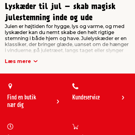
Lyskæder til jul – skab magisk
julestemning inde og ude
Julen er højtiden for hygge, lys og varme, og med
lyskæder kan du nemt skabe den helt rigtige
stemning i både hjem og have. Julelyskæder er en
klassiker, der bringer glæde, uanset om de hænger
i vinduerne, på juletræet, langs taget eller slynger
sig om buske og træer i haven.
Læs mere
Hos jem & fix finder du et bredt udvalg af lyskæder
til jul – fra klassiske LED-lyskæder til dekorative
modeller med forskellig lysstyrke og farvetoner.
Uanset om du leder efter indendørs eller udendørs
lyskæder, har vi løsningen til at lyse din jul op.
Find en butik
Kundeservice
Indendørs lyskæder til julehyggen
nær dig
Indenfor er lyskæder perfekte til at skabe en varm
og hyggelig atmosfære. Brug dem på juletræet, i
vindueskarmen eller til at dekorere reoler, trapper
og døråbninger. Mange vælger også at bruge