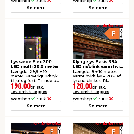
Webshop
Butik
Webshop
Butik
Se mere
Se mere
Produktdatablad
Lyskæde Flex 300
Klyngelys Basis 384
LED multi 29,9 meter
LED m/blink varm hvid
8 meter
Længde: 29,9 + 10
Længde: 8 + 10 meter.
meter. Farverigt udtryk
Varmt hvidt lys – 20% af
til jul og fest. Til inde og
lysene blinker. Til
ude.
inde/ude.
198,00
128,00
pr. stk.
pr. stk.
Lev. omk. tillægges
Lev. omk. tillægges
Webshop
Butik
Webshop
Butik
Se mere
Se mere
Produktdatablad
Produktdatablad