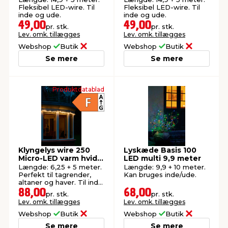
Fleksibel LED-wire. Til
Fleksibel LED-wire. Til
inde og ude.
inde og ude.
49,00
49,00
pr. stk.
pr. stk.
Lev. omk. tillægges
Lev. omk. tillægges
Webshop
Butik
Webshop
Butik
Se mere
Se mere
Produktdatablad
Klyngelys wire 250
Lyskæde Basis 100
Micro-LED varm hvid
LED multi 9,9 meter
6,25 meter
Længde: 6,25 + 5 meter.
Længde: 9,9 + 10 meter.
Perfekt til tagrender,
Kan bruges inde/ude.
altaner og haver. Til inde
og ude.
88,00
68,00
pr. stk.
pr. stk.
Lev. omk. tillægges
Lev. omk. tillægges
Webshop
Butik
Webshop
Butik
Se mere
Se mere