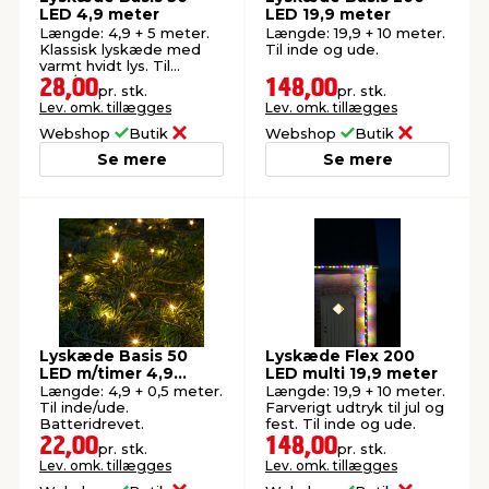
LED 4,9 meter
LED 19,9 meter
Længde: 4,9 + 5 meter.
Længde: 19,9 + 10 meter.
Klassisk lyskæde med
Til inde og ude.
varmt hvidt lys. Til
inde/ude.
28,00
148,00
pr. stk.
pr. stk.
Lev. omk. tillægges
Lev. omk. tillægges
Webshop
Butik
Webshop
Butik
Se mere
Se mere
Lyskæde Basis 50
Lyskæde Flex 200
LED m/timer 4,9
LED multi 19,9 meter
meter
Længde: 4,9 + 0,5 meter.
Længde: 19,9 + 10 meter.
Til inde/ude.
Farverigt udtryk til jul og
Batteridrevet.
fest. Til inde og ude.
22,00
148,00
pr. stk.
pr. stk.
Lev. omk. tillægges
Lev. omk. tillægges