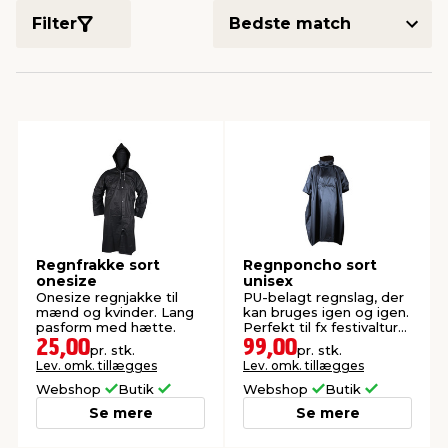
Filter
indretning
er & sikkerhed
 fittings
dsbelysning
eklædning
& udendørs spa
r & stilladser
e
behandling
ne, data & TV
& fritid
debeklædning
ing
asser & standere
rier
 sko
antning
ri & syltning
Regnfrakke sort
Regnponcho sort
onesize
unisex
dyr & ukrudt
Onesize regnjakke til
PU-belagt regnslag, der
mænd og kvinder. Lang
kan bruges igen og igen.
pasform med hætte.
Perfekt til fx festivalture
eller til at have i bilen.
25,00
99,00
pr. stk.
pr. stk.
Lev. omk. tillægges
Lev. omk. tillægges
Webshop
Butik
Webshop
Butik
Se mere
Se mere