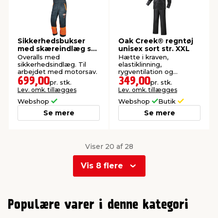
Sikkerhedsbukser
Oak Creek® regntøj
med skæreindlæg str.
unisex sort str. XXL
XS
Overalls med
Hætte i kraven,
sikkerhedsindlæg. Til
elastiklinning,
arbejdet med motorsav.
rygventilation og
reflekslogo. Vind- og
699,00
349,00
pr. stk.
pr. stk.
vandtæt op til 5000 mm.
Lev. omk. tillægges
Lev. omk. tillægges
Webshop
Webshop
Butik
Se mere
Se mere
Viser 20 af 28
Vis 8 flere
0
1
Populære varer i denne kategori