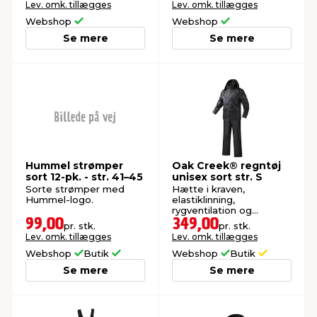
Lev. omk. tillægges
Lev. omk. tillægges
Webshop
Webshop
Se mere
Se mere
Hummel strømper
Oak Creek® regntøj
sort 12-pk. - str. 41–45
unisex sort str. S
Sorte strømper med
Hætte i kraven,
Hummel-logo.
elastiklinning,
rygventilation og
reflekslogo. Vind- og
99,00
349,00
pr. stk.
pr. stk.
vandtæt op til 5000 mm.
Lev. omk. tillægges
Lev. omk. tillægges
Webshop
Butik
Webshop
Butik
Se mere
Se mere