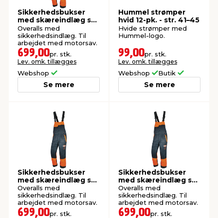
Sikkerhedsbukser
Hummel strømper
med skæreindlæg str.
hvid 12-pk. - str. 41–45
XL
Overalls med
Hvide strømper med
sikkerhedsindlæg. Til
Hummel-logo.
arbejdet med motorsav.
699,00
99,00
pr. stk.
pr. stk.
Lev. omk. tillægges
Lev. omk. tillægges
Webshop
Webshop
Butik
Se mere
Se mere
Sikkerhedsbukser
Sikkerhedsbukser
med skæreindlæg str.
med skæreindlæg str.
L
S
Overalls med
Overalls med
sikkerhedsindlæg. Til
sikkerhedsindlæg. Til
arbejdet med motorsav.
arbejdet med motorsav.
699,00
699,00
pr. stk.
pr. stk.