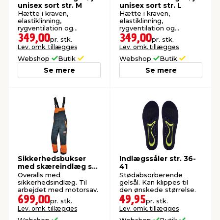
unisex sort str. M
unisex sort str. L
Hætte i kraven,
Hætte i kraven,
elastiklinning,
elastiklinning,
rygventilation og
rygventilation og
reflekslogo. Vind- og
reflekslogo. Vind- og
349,00
349,00
pr. stk.
pr. stk.
vandtæt op til 5000 mm.
vandtæt op til 5000 mm.
Lev. omk. tillægges
Lev. omk. tillægges
Webshop
Butik
Webshop
Butik
Se mere
Se mere
Sikkerhedsbukser
Indlægssåler str. 36-
med skæreindlæg str.
41
M
Overalls med
Stødabsorberende
sikkerhedsindlæg. Til
gelsål. Kan klippes til
arbejdet med motorsav.
den ønskede størrelse.
699,00
49,95
pr. stk.
pr. stk.
Lev. omk. tillægges
Lev. omk. tillægges
Webshop
Webshop
Butik