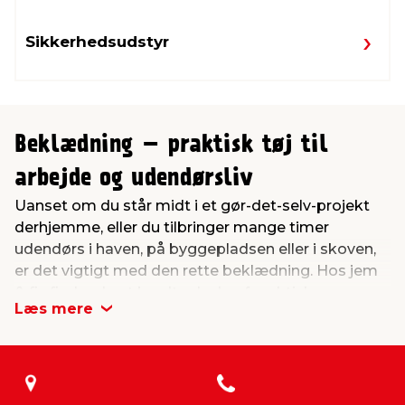
Sikkerhedsudstyr
Beklædning – praktisk tøj til
arbejde og udendørsliv
Uanset om du står midt i et gør-det-selv-projekt
derhjemme, eller du tilbringer mange timer
udendørs i haven, på byggepladsen eller i skoven,
er det vigtigt med den rette beklædning. Hos jem
& fix finder du et bredt udvalg af praktisk
Læs mere
beklædning til både arbejde og fritid.
Slidstærkt og behageligt arbejdstøj
Det rigtige arbejdstøj beskytter ikke bare mod
snavs og slid – det gør også arbejdet mere