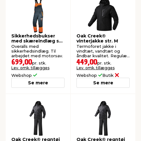
Sikkerhedsbukser
Oak Creek®
med skæreindlæg str.
vinterjakke str. M
XXL
Overalls med
Termoforet jakke i
sikkerhedsindlæg. Til
vindtæt, vandtæt og
arbejdet med motorsav.
åndbar kvalitet. Regulær
pasform. Aftagelig
699,00
449,00
pr. stk.
pr. stk.
hætte. 3 lommer.
Lev. omk. tillægges
Lev. omk. tillægges
Webshop
Webshop
Butik
Se mere
Se mere
Oak Creek® regntøj
Oak Creek® regntøj