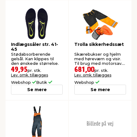
Indlægssåler str. 41-
Trolla sikkerhedssæt
45
Stødabsorberende
Skærebukser og hjelm
gelsål. Kan klippes til
med høreværn og visir.
den ønskede størrelse.
Til brug med motorsav.
Onesize. Justerbart op til
49,95
681,00
pr. stk.
pr. stk.
XL.
Lev. omk. tillægges
Lev. omk. tillægges
Webshop
Butik
Webshop
Se mere
Se mere