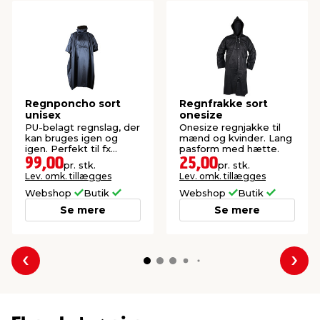
Regnponcho sort
Regnfrakke sort
unisex
onesize
PU-belagt regnslag, der
Onesize regnjakke til
kan bruges igen og
mænd og kvinder. Lang
igen. Perfekt til fx
pasform med hætte.
festivalture eller til at
99,00
25,00
pr. stk.
pr. stk.
have i bilen.
Lev. omk. tillægges
Lev. omk. tillægges
Webshop
Butik
Webshop
Butik
Se mere
Se mere
Forrige
Næs