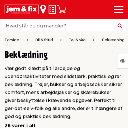
Menu
bage
bage
bage
bage
bage
bage
bage
bage
bage
Huskeseddel
Indkøbskurv
i
i
i
i
i
i
i
i
i
byggematerialer
haven
huset
vvs
el & belysning
maling & kemi
værktøj
bil & fritid
sæsonafslutning
Hvad står du og mangler?
Hvad står du og mangler?
stelse
gning
dsel & varme
værelse
kler
dørsmaling
ktøj
udstyr
nafslutning
Forside
Bil & fritid
Tøj & sko
Beklædning
Beklædning
 loft & vægge
oldning
t
ndørsbelysning
ndørsmaling
værktøj
udstyr
S
Vær godt klædt på til arbejde og
Ing
& vinduer
møbler
tning
haner & armatur
dørsbelysning
udstyr
aring af værktøj
ing
udendørsaktiviteter med slidstærk, praktisk og rar
var
beklædning. Trøjer, bukser og arbejdssokker sikrer
at
eplader
redskaber
er & ophæng
e
lder
ring & kemikalier
e maskiner
rtikler
komfort, mens arbejdsjakker og skærebukser
vis
giver beskyttelse i krævende opgaver. Perfekt til
gør-det-selv-folk og alle andre, der er tilhængere af
& brædder
maskiner
ing & opbevaring
 & ventilation
t Home
el- & fugemasse
redskaber
ronik
god og praktisk beklædning.
28 varer i alt
ruktion
bygninger
ner & persienner
 & kloak
okker
r & spande
& underholdning