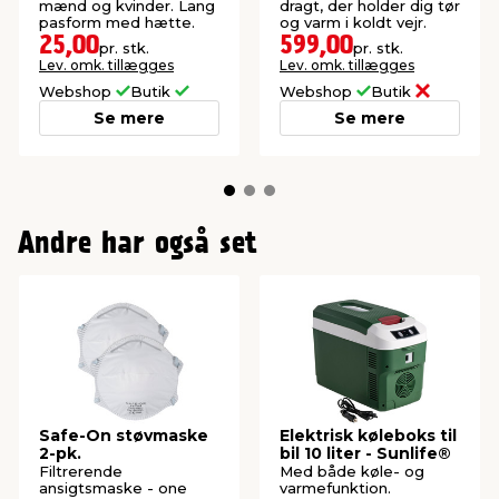
mænd og kvinder. Lang
dragt, der holder dig tør
pasform med hætte.
og varm i koldt vejr.
25,00
599,00
pr. stk.
pr. stk.
Lev. omk. tillægges
Lev. omk. tillægges
Webshop
Butik
Webshop
Butik
Se mere
Se mere
Andre har også set
Safe-On støvmaske
Elektrisk køleboks til
2-pk.
bil 10 liter - Sunlife®
Filtrerende
Med både køle- og
ansigtsmaske - one
varmefunktion.