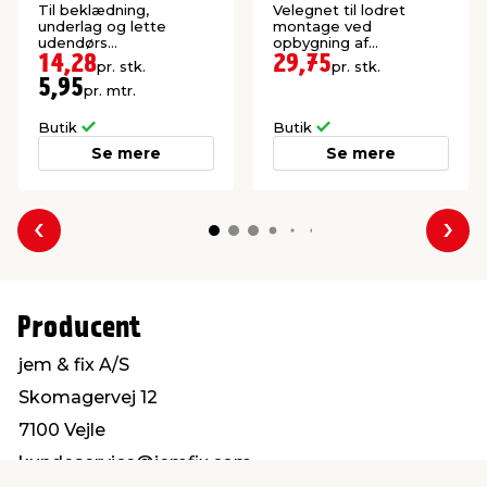
100 x 2400 mm
Til beklædning,
Velegnet til lodret
underlag og lette
montage ved
udendørs
opbygning af
konstruktioner. P1-
gipsvægge.
14,28
29,75
pr. stk.
pr. stk.
imprægneret gran.
5,95
pr. mtr.
Butik
Butik
Se mere
Se mere
Forrige
Næs
Producent
jem & fix A/S
Skomagervej 12
7100 Vejle
kundeservice@jemfix.com