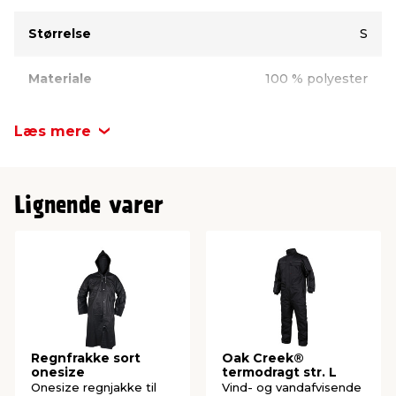
Størrelse
S
Materiale
100 % polyester
Vandsøjletryk
3000 mm
Læs mere
Lignende varer
Regnfrakke sort
Oak Creek®
onesize
termodragt str. L
Onesize regnjakke til
Vind- og vandafvisende