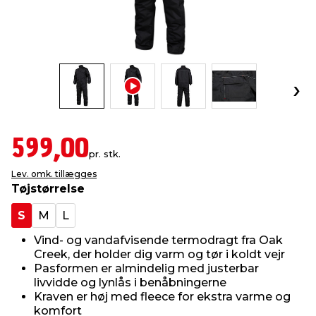
indretning
er & sikkerhed
 fittings
dsbelysning
eklædning
& udendørs spa
r & stilladser
e
behandling
ne, data & TV
& fritid
debeklædning
ing
asser & standere
rier
 sko
599,00
pr. stk.
antning
ri & syltning
Lev. omk. tillægges
Tøjstørrelse
dyr & ukrudt
S
M
L
Vind- og vandafvisende termodragt fra Oak
Creek, der holder dig varm og tør i koldt vejr
Pasformen er almindelig med justerbar
livvidde og lynlås i benåbningerne
Kraven er høj med fleece for ekstra varme og
komfort