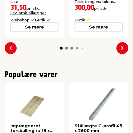
size.
Tilslutning via bilens
cigaretstik.
31,50
300,00
pr. stk.
pr. stk.
Lev. omk. tillægges
Webshop
Butik
Butik
Se mere
Se mere
Forrige
Næs
Populære varer
Imprægneret
Stållægte C-profil 45
forskalling ru 16 x
x 2600 mm