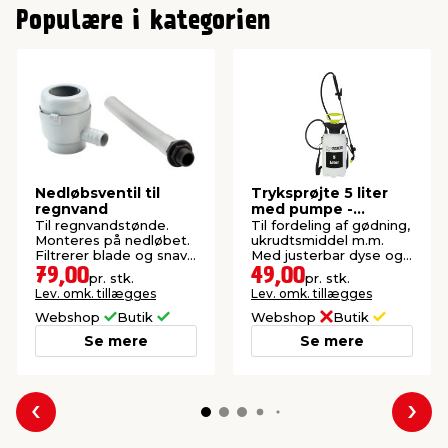
Populære i kategorien
Nedløbsventil til
Tryksprøjte 5 liter
regnvand
med pumpe -
Garden®
Til regnvandstønde.
Til fordeling af gødning,
Monteres på nedløbet.
ukrudtsmiddel m.m.
Filtrerer blade og snavs
Med justerbar dyse og
fra.
pumpefunktion.
79,00
49,00
pr. stk.
pr. stk.
Lev. omk. tillægges
Lev. omk. tillægges
Webshop
Butik
Webshop
Butik
Se mere
Se mere
Forrige
Næs