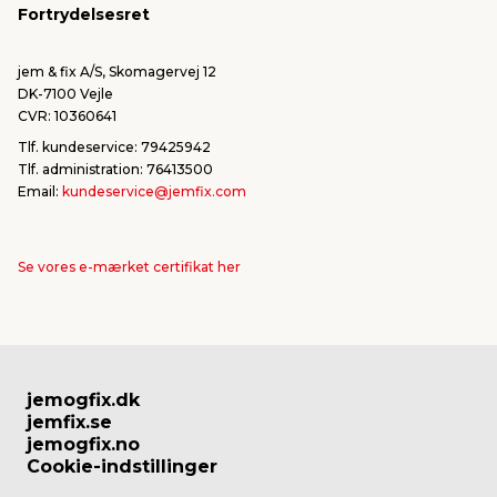
Fortrydelsesret
Bliv leverandør/Become supplier
Fortryd ordre
jem & fix A/S, Skomagervej 12
DK-7100 Vejle
CVR: 10360641
Tlf. kundeservice: 79425942
Tlf. administration: 76413500
Email:
kundeservice@jemfix.com
Se vores e-mærket certifikat her
jemogfix.dk
jemfix.se
jemogfix.no
Cookie-indstillinger