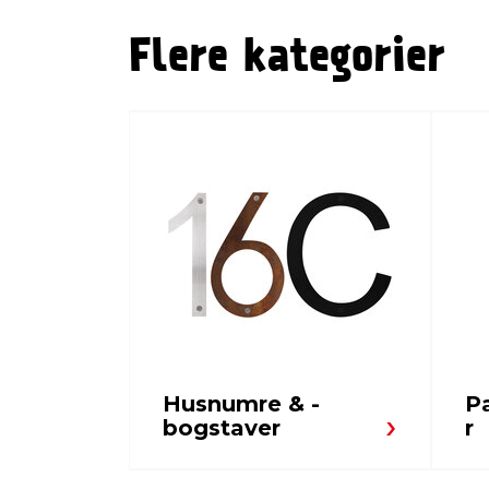
Flere kategorier
Husnumre & -
P
bogstaver
r