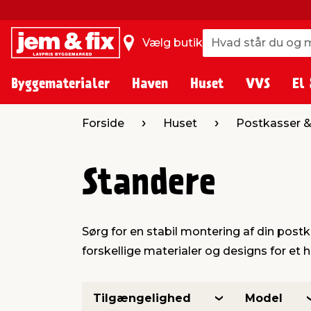
Hvad står du og m
Hvad står du og m
Vælg butik
Byggematerialer
Haven
Huset
VVS
El 
Forside
Huset
Postkasser &
Standere
Sørg for en stabil montering af din pos
forskellige materialer og designs for et 
Tilgængelighed
Model