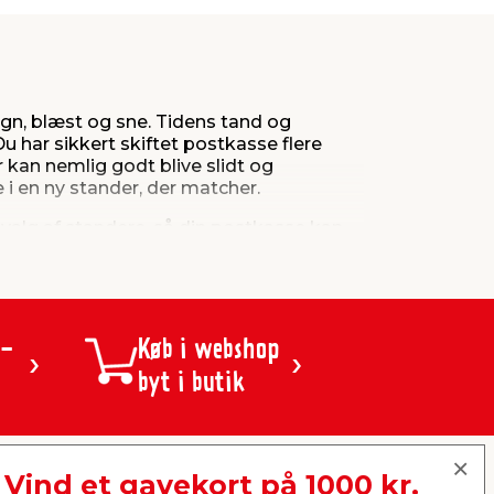
 regn, blæst og sne. Tidens tand og
u har sikkert skiftet postkasse flere
kan nemlig godt blive slidt og
 i en ny stander, der matcher.
dvalg af standere, så din postkasse kan
f vores mange fysiske butikker over hele
 -
Køb i webshop
byt i butik
Vind et gavekort på 1000 kr.
jem & fix A/S, Skomagervej 12