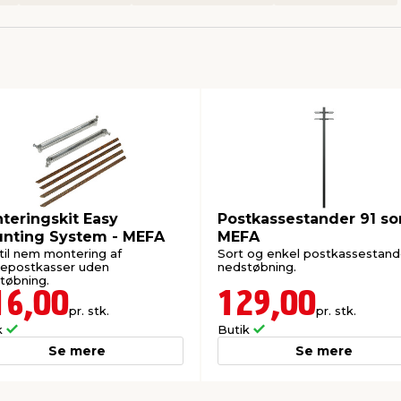
teringskit Easy
Postkassestander 91 sor
nting System - MEFA
MEFA
til nem montering af
Sort og enkel postkassestande
epostkasser uden
nedstøbning.
tøbning.
16,00
129,00
pr. stk.
pr. stk.
k
Butik
Se mere
Se mere