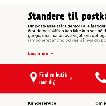
Standere til postk
Din postkasse står udenfor i alle årstider,
årstidernes skiften kan ikke kun ses på d
gange, men har du overvejet, om det ogs
ramponeret af vind og vejr, så hvis din p
I jem & fix har vi både postkasser og pa
hænge stabilt og pænt hele året. Se udval
Læs mere
landet.
Find en butik
nær dig
Kundeservice
Om j