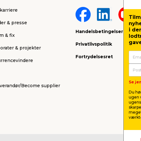
karriere
Tilm
er & presse
nyh
i de
Handelsbetingelser
m & fix
lodt
gave
Privatlivspolitik
orater & projekter
Fortrydelsesret
rrencevindere
Se jem
leverandør/Become supplier
Du hør
ugen v
ugens 
skarpe
meget
værktø