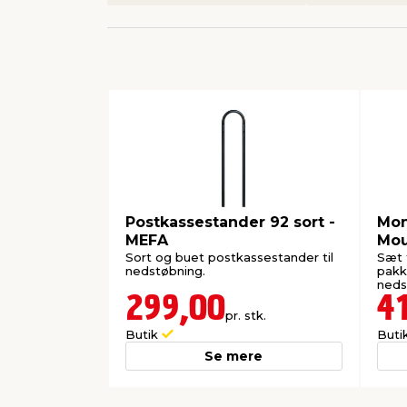
Postkassestander 92 sort -
Mon
MEFA
Mou
Sort og buet postkassestander til
Sæt 
nedstøbning.
pakk
neds
299,00
4
pr. stk.
Butik
Buti
Se mere
0