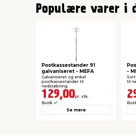
Populære varer i 
Postkassestander 91
Pos
galvaniseret - MEFA
- M
Galvaniseret og enkel
Sort
postkassestander til
til 
nedstøbning.
129,00
2
pr. stk.
Butik
But
Se mere