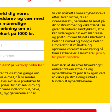
DK-7100 Vejle
CVR: 10360641
eld dig vores
Vi kan målrette vores nyhedsbreve
Tlf. kundeservice: 79425942
efter, hvad vi tror, du er
edsbrev og vær med
Tlf. administration: 76413500
interesseret i, herunder baseret på
n månedlige
Email:
kundeservice@jemfix.com
dit postnummer og klikadfærd. Du
rækning om et
giver derudover samtykke til, at vi
kort på 1000 kr.
kan videregive din e-mailadresse
og postnummer til Meta Platforms
Se vores e-mærket certifikat her
Ireland Limited og Google Ireland
Limited for at målrette og
optimere vores markedsføring på
tværs af kanaler. Læs mere i
jem &
fix' privatlivspolitik
.
 & fix' privatlivspolitik her
Bemærk, at du efter tilmelding til
enhver tid kan afmelde dig
er fra os et par gange om
nyhedsbreve fra jem & fix igen ved
ia e-mail, når vi sender
at klikke på afmeldingslinket i
avis, aktuelle produkter til
bunden af nyhedsbrevene.
 priser, fix det selv-film og
 mere indenfor hus, have,
j, byggematerialer osv.