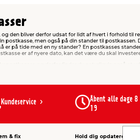
asser
 og den bliver derfor udsat for lidt af hvert i forhold til
in postkasse, men også på din stander til postkassen. D
å er på tide med en ny stander? En postkasses stander 
ostkasse er af nyere dato, kan det være du skal investere
kkepostkasser, og derfor finder du naturligvis også et u
get af standere på siden her og køb online eller i en a
Åbent alle dage 8
Kundeservice
19
em & fix
Hold dig opdateret