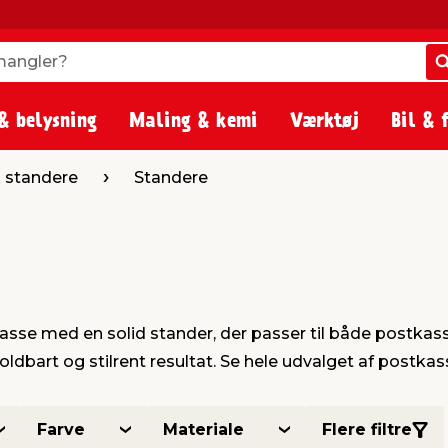
angler?
angler?
& belysning
Maling & kemi
Værktøj
Bil & 
 standere
Standere
tkasse med en solid stander, der passer til både postka
holdbart og stilrent resultat. Se hele udvalget af postka
Farve
Materiale
Flere filtre