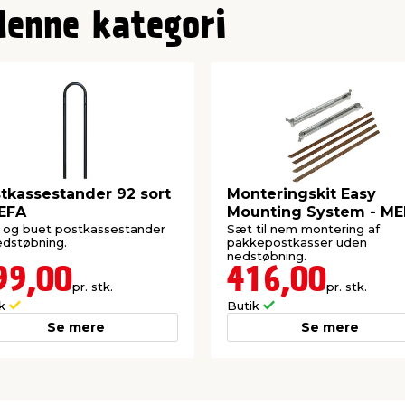
denne kategori
tkassestander 92 sort
Monteringskit Easy
EFA
Mounting System - M
 og buet postkassestander
Sæt til nem montering af
nedstøbning.
pakkepostkasser uden
nedstøbning.
99,00
416,00
pr. stk.
pr. stk.
ik
Butik
Se mere
Se mere