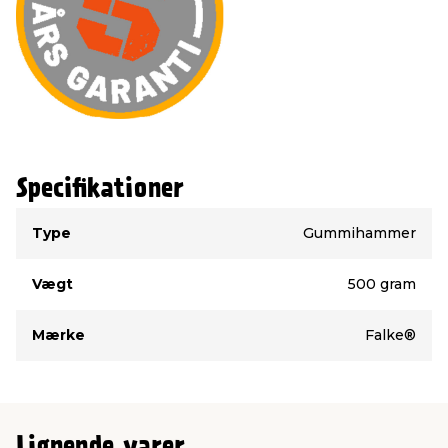
Specifikationer
Type
Værdi
Type
Gummihammer
Vægt
500 gram
Mærke
Falke®
Lignende varer