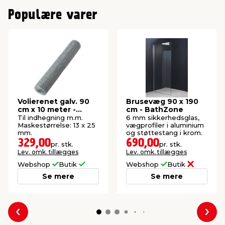
Populære varer
Volierenet galv. 90
Brusevæg 90 x 190
cm x 10 meter -
cm - BathZone
Garden®
Til indhegning m.m.
6 mm sikkerhedsglas,
Maskestørrelse: 13 x 25
vægprofiler i aluminium
mm.
og støttestang i krom.
329,00
690,00
pr. stk.
pr. stk.
Lev. omk. tillægges
Lev. omk. tillægges
Webshop
Butik
Webshop
Butik
Se mere
Se mere
Forrige
Næs