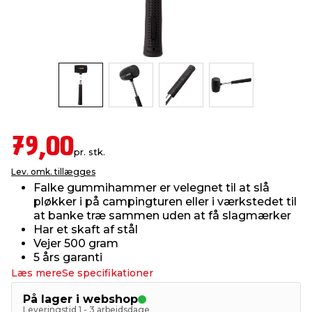
indretning
er & sikkerhed
 fittings
dsbelysning
eklædning
& udendørs spa
r & stilladser
e
behandling
ne, data & TV
& fritid
debeklædning
ing
asser & standere
rier
 sko
79,00
pr. stk.
antning
ri & syltning
Lev. omk. tillægges
Falke gummihammer er velegnet til at slå
pløkker i på campingturen eller i værkstedet til
dyr & ukrudt
at banke træ sammen uden at få slagmærker
Har et skaft af stål
Vejer 500 gram
5 års garanti
Læs mere
Se specifikationer
På lager i webshop
Leveringstid 1 - 3 arbejdsdage