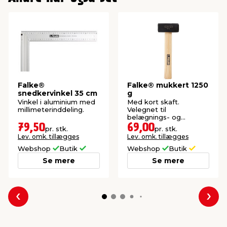
Falke®
Falke® mukkert 1250
snedkervinkel 35 cm
g
Vinkel i aluminium med
Med kort skaft.
millimeterinddeling.
Velegnet til
belægnings- og
nedbrydningsopgaver.
79,50
69,00
pr. stk.
pr. stk.
Lev. omk. tillægges
Lev. omk. tillægges
Webshop
Butik
Webshop
Butik
Se mere
Se mere
Forrige
Næs