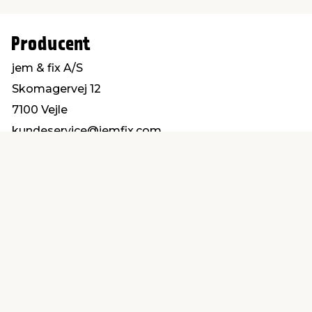
Producent
jem & fix A/S
Skomagervej 12
7100 Vejle
kundeservice@jemfix.com
Find en butik
Kundeservice
nær dig