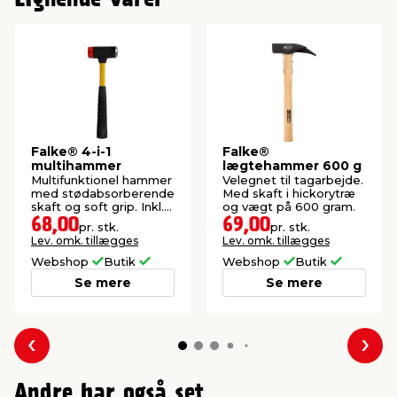
Falke® 4-i-1
Falke®
multihammer
lægtehammer 600 g
Multifunktionel hammer
Velegnet til tagarbejde.
med stødabsorberende
Med skaft i hickorytræ
skaft og soft grip. Inkl.
og vægt på 600 gram.
4 hoveder.
68,00
69,00
pr. stk.
pr. stk.
Lev. omk. tillægges
Lev. omk. tillægges
Webshop
Butik
Webshop
Butik
Se mere
Se mere
Forrige
Næs
Andre har også set