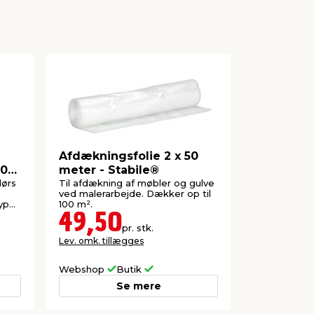
Afdækningsfolie 2 x 50
Afdæknin
50
meter - Stabile®
tape 26 c
LUXI®
dørs
Til afdækning af møbler og gulve
Til afdæknin
ved malerarbejde. Dækker op til
malerarbejd
yper
100 m².
49,50
49,5
pr. stk.
Lev. omk. tillægges
Lev. omk. til
Webshop
Butik
Webshop
Se mere