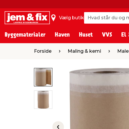
Hvad står du og m
Hvad står du og m
Vælg butik
Byggematerialer
Haven
Huset
VVS
El 
Forside
Maling & kemi
Malerudstyr
Forside
Maling & kemi
Male