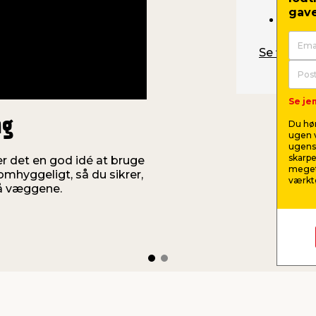
gave
Grund
Se filmen 
Se jem
ng
Du hør
ugen v
ugens 
skarpe
r det en god idé at bruge
meget
omhyggeligt, så du sikrer,
værktø
på væggene.