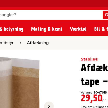
angler?
angler?
& belysning
Maling & kemi
Værktøj
Bil & 
Afdækning
rudstyr
Afdækning
Stabile®
Afdæk
tape -
Varenr.: 9047619
29,50
pr. 
Lev. omk. tillægg