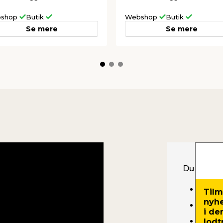
shop
Butik
Webshop
Butik
Se mere
Se mere
Du skal b
Afdæ
Tilm
nyh
Maler
i de
Hobby
lodt