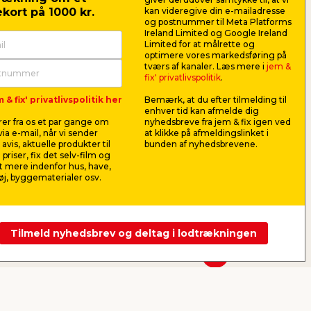
kort på 1000 kr.
kan videregive din e-mailadresse
rens
og postnummer til Meta Platforms
Ireland Limited og Google Ireland
Limited for at målrette og
eller læs guiden her
optimere vores markedsføring på
tværs af kanaler. Læs mere i
jem &
fix' privatlivspolitik
.
 & fix' privatlivspolitik her
Bemærk, at du efter tilmelding til
enhver tid kan afmelde dig
Maling
er fra os et par gange om
nyhedsbreve fra jem & fix igen ved
ia e-mail, når vi sender
at klikke på afmeldingslinket i
avis, aktuelle produkter til
bunden af nyhedsbrevene.
 priser, fix det selv-film og
En nymalet væ
 mere indenfor hus, have,
kan gøre unde
j, byggematerialer osv.
kommer i gan
Se mere her
Tilmeld nyhedsbrev og deltag i lodtrækningen
Se næste