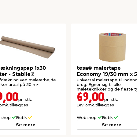
ækningspap 1x30
tesa® malertape
er - Stabile®
Economy 19/30 mm x 
meter 4-pk.
afdækning ved malerarbejde.
Universal malertape til inden
er areal på 30 m².
brug. Egner sig til alle
maleteknikker og de fleste t
maling.
9,00
69,00
pr. stk.
pr. stk.
 omk. tillægges
Lev. omk. tillægges
shop
Butik
Webshop
Butik
Se mere
Se mere