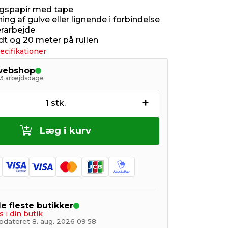
gspapir med tape
ing af gulve eller lignende i forbindelse
rarbejde
dt og 20 meter på rullen
ecifikationer
 webshop
- 3 arbejdsdage
+
1
stk.
Læg i kurv
de fleste butikker
s i din butik
pdateret 8. aug. 2026 09:58