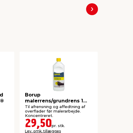
Næste
ed
Borup
Afdækning
I®
malerrens/grundrens 1
meter - S
liter
Til afrensning og affedtning af
Til afdækni
overflader før malerarbejde.
ved malerar
Koncentreret.
100 m².
29,50
49,5
pr. stk.
Lev. omk. tillægges
Lev. omk. til