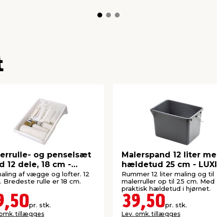
t
errulle- og penselsæt
Malerspand 12 liter m
 12 dele, 18 cm -
hældetud 25 cm - LUX
bile®
maling af vægge og lofter. 12
Rummer 12 liter maling og til
. Bredeste rulle er 18 cm.
malerruller op til 25 cm. Med
praktisk hældetud i hjørnet.
9,50
39,50
pr. stk.
pr. stk.
 omk. tillægges
Lev. omk. tillægges