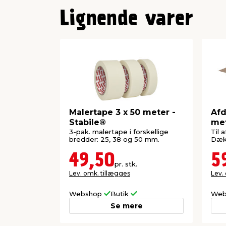
Lignende varer
Malertape 3 x 50 meter -
Afd
Stabile®
met
3-pak. malertape i forskellige
Til 
bredder: 25, 38 og 50 mm.
Dækk
49,50
5
pr. stk.
Lev. omk. tillægges
Lev.
Webshop
Butik
Web
Se mere