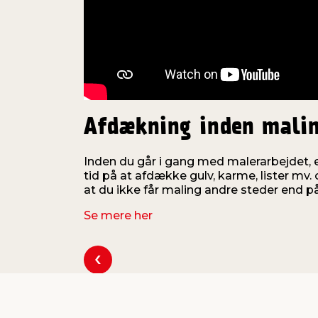
Afdækning inden mali
Inden du går i gang med malerarbejdet, e
tid på at afdække gulv, karme, lister mv. 
at du ikke får maling andre steder end 
Se mere her
Se forrige