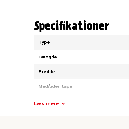
Specifikationer
Type
Værdi
Type
Længde
Bredde
Med/uden tape
Læs mere