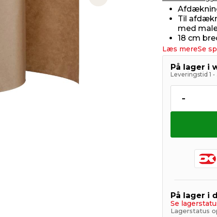
Next slide
Afdæknin
Til afdækn
med male
18 cm bre
Læs mere
Se sp
På lager i
Leveringstid 1 
-
På lager i 
Se lagerstatu
Lagerstatus o