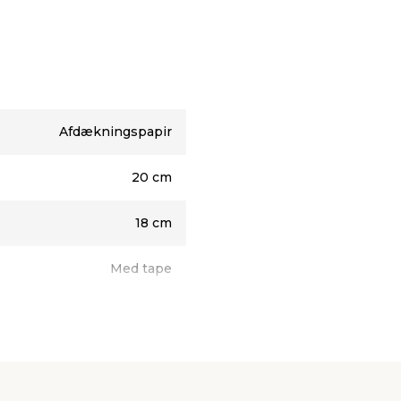
Afdækningspapir
20 cm
18 cm
Med tape