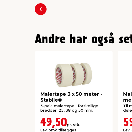
Forrige
Andre har også se
Malertape 3 x 50 meter -
Mal
Stabile®
med
Sta
3-pak. malertape i forskellige
Til 
bredder: 25, 38 og 50 mm.
dele
49,50
5
pr. stk.
Lev. omk. tillægges
Lev.