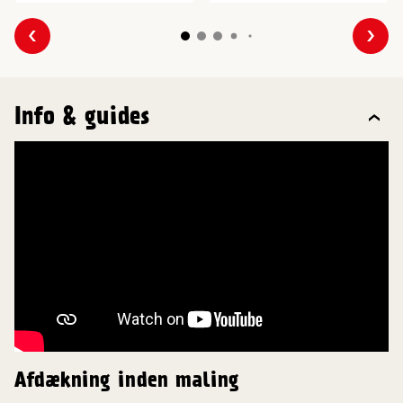
Forrige
Næs
Info & guides
Afdækning inden maling