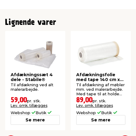
Lignende varer
Afdækningssæt 4
Afdækningsfolie
dele - Stabile®
med tape 140 cm x
33 meter - LUXI®
Til afdækning ved alt
Til afdækning af møbler
malerarbejde.
mm. ved malerarbejde.
Med tape til at holde
folien fast.
59,00
89,00
pr. stk.
pr. stk.
Lev. omk. tillægges
Lev. omk. tillægges
Webshop
Butik
Webshop
Butik
Se mere
Se mere