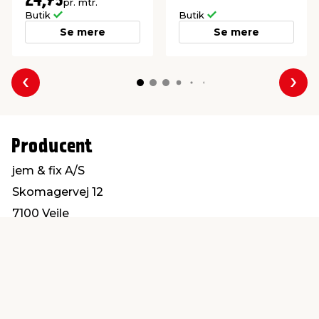
24,75
pr. mtr.
Butik
Butik
Se mere
Se mere
Forrige
Næs
Producent
jem & fix A/S
Skomagervej 12
7100 Vejle
kundeservice@jemfix.com