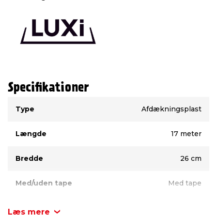
Specifikationer
Type
Værdi
Type
Afdækningsplast
Længde
17 meter
Bredde
26 cm
Med/uden tape
Med tape
Læs mere