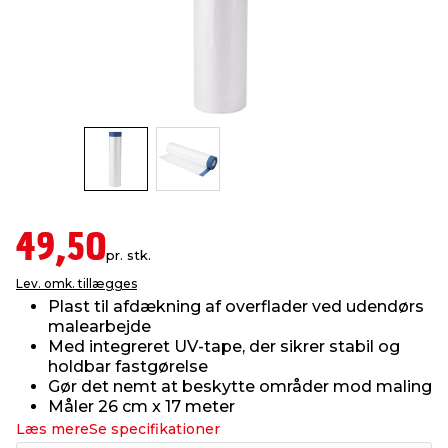
indretning
er & sikkerhed
 fittings
dsbelysning
eklædning
& udendørs spa
r & stilladser
e
behandling
ne, data & TV
& fritid
debeklædning
ing
asser & standere
rier
 sko
antning
ri & syltning
49,50
pr. stk.
Lev. omk. tillægges
dyr & ukrudt
Plast til afdækning af overflader ved udendørs
malearbejde
Med integreret UV-tape, der sikrer stabil og
holdbar fastgørelse
Gør det nemt at beskytte områder mod maling
Måler 26 cm x 17 meter
Læs mere
Se specifikationer