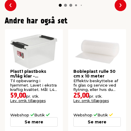
Forrige
Næs
Andre har også set
Plast1 plastboks
Bobleplast rulle 50
m/låg klar -
cm x 10 meter
SystemBox 32
Til opbevaring i
Effektiv beskyttelse af
hjemmet. Lavet i ekstra
fx glas og service ved
kraftig kvalitet. Mål: L47
flytning, eller hvis du
x B34 x H27 cm.
skal sende noget.
59,00
25,00
pr. stk.
pr. stk.
Lev. omk. tillægges
Lev. omk. tillægges
Webshop
Butik
Webshop
Butik
Se mere
Se mere