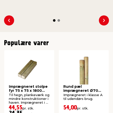
Se forrige
Se 
Populære varer
Imprægneret stolpe
Rund pæl
fyr 75 x 75 x 1800
imprægneret Ø70
mm
mm x 200 cm
Til hegn, plankeværk og
Imprægneret i klasse A
mindre konstruktioner i
til udendørs brug.
haven. Imprægneret i kl.
NTR A.
44,55
54,00
pr. stk.
pr. stk.