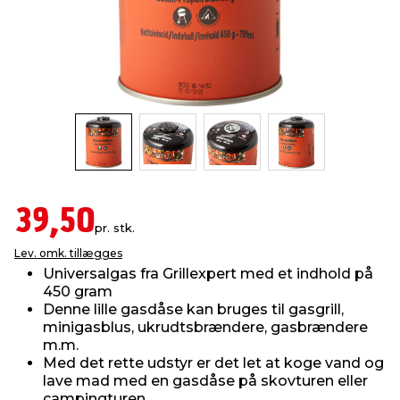
indretning
er & sikkerhed
 fittings
dsbelysning
eklædning
& udendørs spa
r & stilladser
e
behandling
ne, data & TV
& fritid
debeklædning
ing
asser & standere
rier
 sko
antning
ri & syltning
39,50
pr. stk.
Lev. omk. tillægges
dyr & ukrudt
Universalgas fra Grillexpert med et indhold på
450 gram
Denne lille gasdåse kan bruges til gasgrill,
minigasblus, ukrudtsbrændere, gasbrændere
m.m.
Med det rette udstyr er det let at koge vand og
lave mad med en gasdåse på skovturen eller
campingturen