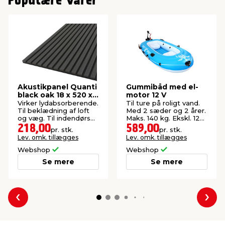
Populære varer
Akustikpanel Quanti
Gummibåd med el-
black oak 18 x 520 x
motor 12 V
2440 mm
Virker lydabsorberende.
Til ture på roligt vand.
Til beklædning af loft
Med 2 sæder og 2 årer.
og væg. Til indendørs
Maks. 140 kg. Ekskl. 12
brug. FSC®-mærket.
V-batteri.
218,00
589,00
pr. stk.
pr. stk.
Lev. omk. tillægges
Lev. omk. tillægges
Webshop
Webshop
Se mere
Se mere
Forrige
Næs