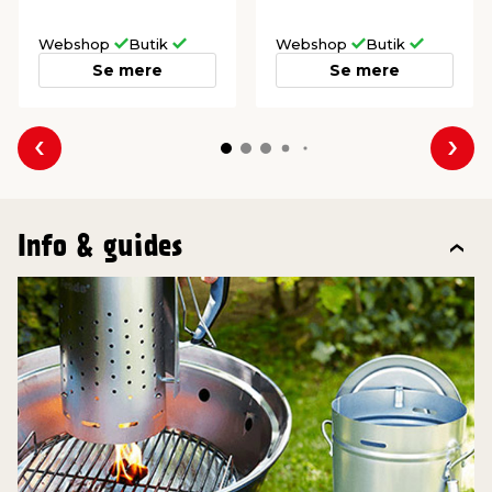
Webshop
Butik
Webshop
Butik
Se mere
Se mere
Forrige
Næs
Info & guides