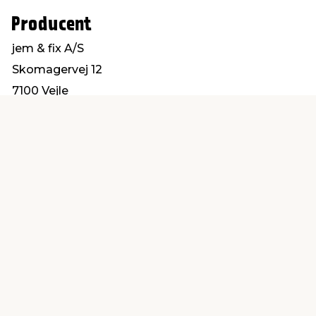
Producent
jem & fix A/S
Skomagervej 12
7100 Vejle
kundeservice@jemfix.com
Find en butik
Kundeservice
nær dig
Åbent alle dage 8 -
Køb i webshop