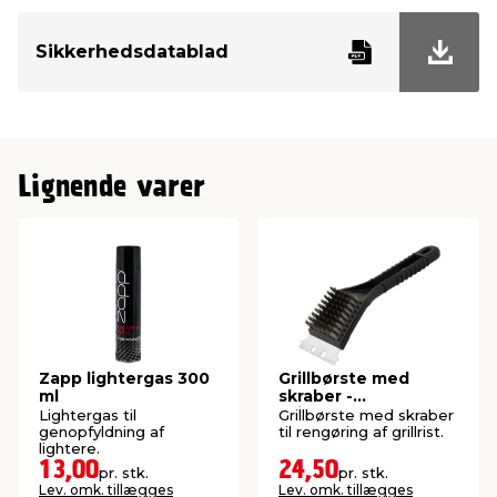
Sikkerhedsdatablad
Lignende varer
Zapp lightergas 300
Grillbørste med
ml
skraber -
Grillexpert®
Lightergas til
Grillbørste med skraber
genopfyldning af
til rengøring af grillrist.
lightere.
13,00
24,50
pr. stk.
pr. stk.
Lev. omk. tillægges
Lev. omk. tillægges