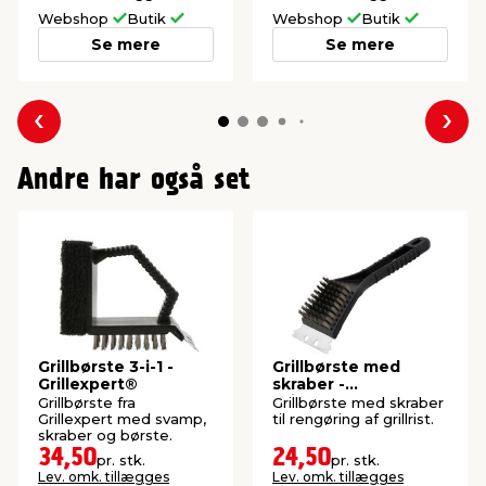
Webshop
Butik
Webshop
Butik
Se mere
Se mere
Forrige
Næs
Andre har også set
Grillbørste 3-i-1 -
Grillbørste med
Grillexpert®
skraber -
Grillexpert®
Grillbørste fra
Grillbørste med skraber
Grillexpert med svamp,
til rengøring af grillrist.
skraber og børste.
34,50
24,50
pr. stk.
pr. stk.
Lev. omk. tillægges
Lev. omk. tillægges