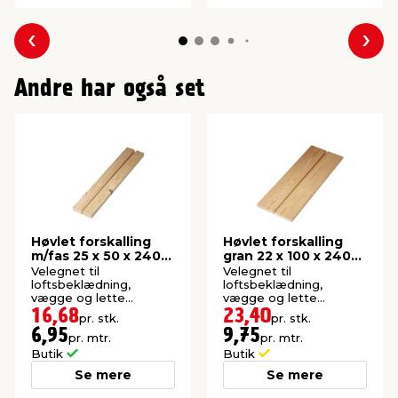
Forrige
Næs
Andre har også set
Høvlet forskalling
Høvlet forskalling
m/fas 25 x 50 x 2400
gran 22 x 100 x 2400
mm
mm
Velegnet til
Velegnet til
loftsbeklædning,
loftsbeklædning,
vægge og lette
vægge og lette
konstruktioner. Høvlet:
konstruktioner. Høvlet:
16,68
23,40
pr. stk.
pr. stk.
21 x 45 mm.
21,5 x 95 mm.
6,95
9,75
pr. mtr.
pr. mtr.
Butik
Butik
Se mere
Se mere