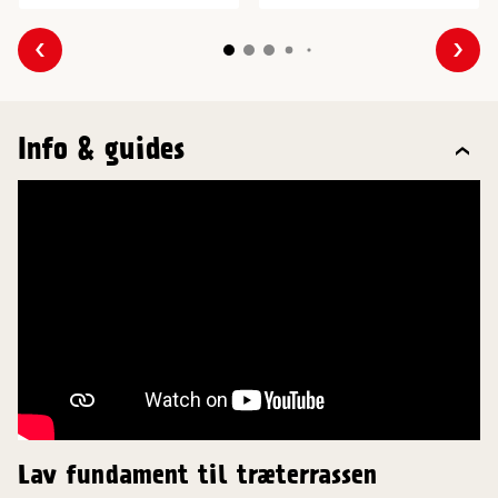
Forrige
Næs
Info & guides
Lav fundament til træterrassen