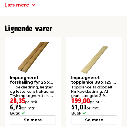
Længde
3600 mm
Læs mere
Imprægnering
NTR AB
Lignende varer
Imprægneret
Imprægneret
forskalling fyr 25 x
topplanke 38 x 125 x
50 x 4200 mm
3900 mm
Til beklædning, lægter
Topplanke til dobbelt
og lette konstruktioner.
klinkbeklædning. Af
Trykimprægneret i kl.
gran. Længde: 3,9
NTR AB.
meter.
28,35
199,00
pr. stk.
pr. stk.
6,75
51,03
pr. mtr.
pr. mtr.
Butik
Butik
Se mere
Se mere