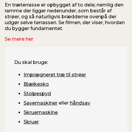
En træterrasse er opbygget af to dele; nemlig den
ramme der ligger nedenunder, som består af
d
strøer, og så naturligvis brædderne ovenpå der
k
udgør selve terrassen. Se filmen, der viser, hvordan
t
du bygger fundamentet.
Se mere her
Du skal bruge:
Imprægneret træ til strøer
Bjælkesko
Stolpespyd
Savemaskiner
eller
håndsav
Skruemaskine
Skruer