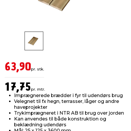
indretning
er & sikkerhed
 fittings
dsbelysning
eklædning
& udendørs spa
r & stilladser
e
behandling
ne, data & TV
& fritid
debeklædning
ing
asser & standere
rier
 sko
63,90
antning
ri & syltning
pr. stk.
17,75
dyr & ukrudt
pr. mtr.
Imprægnerede brædder i fyr til udendørs brug
Velegnet til fx hegn, terrasser, låger og andre
haveprojekter
Trykimprægneret i NTR AB til brug over jorden
Kan anvendes til både konstruktion og
beklædning udendørs
Mål: 25 x 125 x 3600 mm