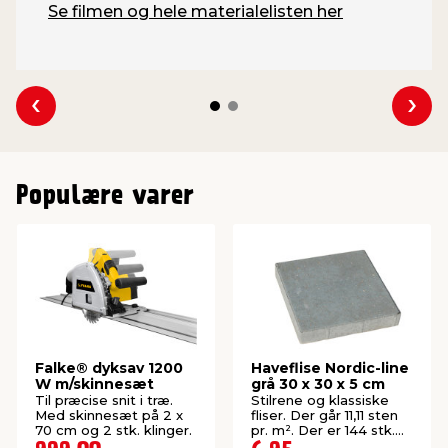
Se filmen og hele materialelisten her
Se forrige
Se 
Populære varer
Falke® dyksav 1200
Haveflise Nordic-line
W m/skinnesæt
grå 30 x 30 x 5 cm
Til præcise snit i træ.
Stilrene og klassiske
Med skinnesæt på 2 x
fliser. Der går 11,11 sten
70 cm og 2 stk. klinger.
pr. m². Der er 144 stk.
pr. palle.