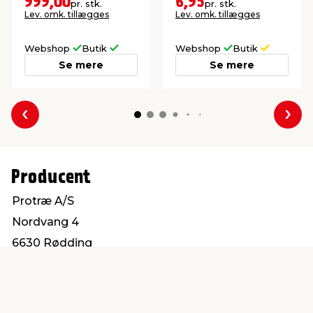
999,00
6,95
pr. stk.
pr. stk.
Lev. omk. tillægges
Lev. omk. tillægges
Webshop
Butik
Webshop
Butik
Se mere
Se mere
Forrige
Næs
Producent
Protræ A/S
Nordvang 4
6630 Rødding
info@protrae.com