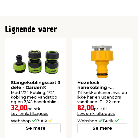
Lignende varer
Slangekoblingssæt 3
Hozelock
dele - Garden®
hanekobling -
indendørs hane
Med 1/2"-kobling, 1/2"-
Til køkkenhaner, hvis du
kobling med vandstop
ikke har en udendørs
og en 3/4"-hanekobling
vandhane. Til 22 mm
med 1/2"-reduktion.
gevind.
32,00
82,00
pr. stk.
pr. stk.
Lev. omk. tillægges
Lev. omk. tillægges
Webshop
Butik
Webshop
Butik
Se mere
Se mere