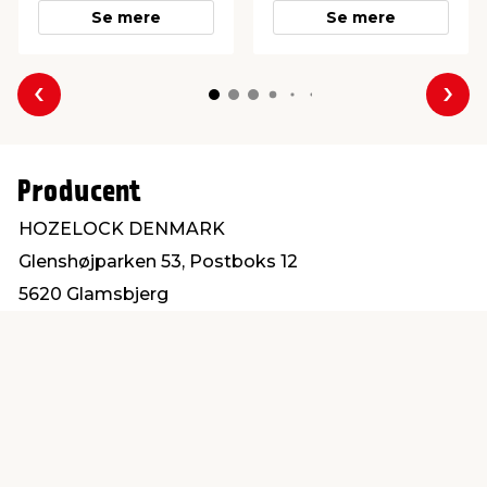
Se mere
Se mere
Forrige
Næs
Producent
HOZELOCK DENMARK
Glenshøjparken 53, Postboks 12
5620 Glamsbjerg
info@hozelock.dk
Find en butik
Kundeservice