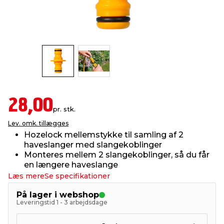
indretning
er & sikkerhed
 fittings
dsbelysning
eklædning
& udendørs spa
r & stilladser
e
behandling
ne, data & TV
& fritid
debeklædning
ing
asser & standere
rier
 sko
28,00
pr. stk.
antning
ri & syltning
Lev. omk. tillægges
Hozelock mellemstykke til samling af 2
haveslanger med slangekoblinger
dyr & ukrudt
Monteres mellem 2 slangekoblinger, så du får
en længere haveslange
Læs mere
Se specifikationer
På lager i webshop
Leveringstid 1 - 3 arbejdsdage