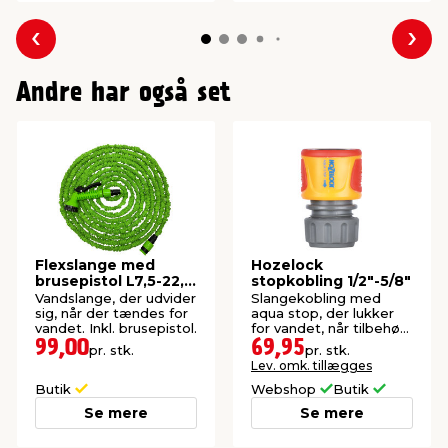
Forrige
Næs
Andre har også set
Flexslange med
Hozelock
brusepistol L7,5-22,5
stopkobling 1/2"-5/8"
m - Garden®
Vandslange, der udvider
Slangekobling med
sig, når der tændes for
aqua stop, der lukker
vandet. Inkl. brusepistol.
for vandet, når tilbehør
fjernes.
99,00
69,95
pr. stk.
pr. stk.
Lev. omk. tillægges
Butik
Webshop
Butik
Se mere
Se mere