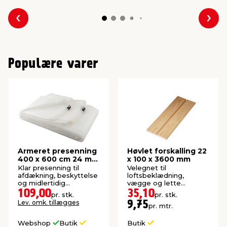
Forrige
Næs
Populære varer
Armeret presenning
Høvlet forskalling 22
400 x 600 cm 24 m² -
x 100 x 3600 mm
Garden®
Klar presenning til
Velegnet til
afdækning, beskyttelse
loftsbeklædning,
og midlertidig
vægge og lette
overdækning. 24 m².
konstruktioner. Høvlet:
109,00
35,10
pr. stk.
pr. stk.
21,5 x 95 mm.
Lev. omk. tillægges
9,75
pr. mtr.
Webshop
Butik
Butik