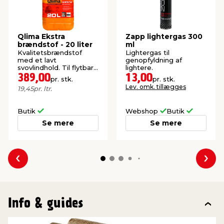
Qlima Ekstra
Zapp lightergas 300
brændstof - 20 liter
ml
Kvalitetsbrændstof
Lightergas til
med et lavt
genopfyldning af
svovlindhold. Til flytbare
lightere.
petroleumsovne.
389,00
13,00
pr. stk.
pr. stk.
Lev. omk. tillægges
19,45
pr. ltr.
Butik
Webshop
Butik
Se mere
Se mere
Forrige
Næs
Info & guides