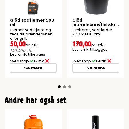
Glöd sodfjerner 500
Glöd
ml
brændekurv/tidsskrif
tkurv sort
Fjerner sod, tjære og
I imiteret, sort læder.
fedt fra brændeovnen
Ø39 x H30 cm
eller grill.
50,00
170,00
pr. stk.
pr. stk.
Lev. omk. tillægges
100,00
pr. ltr.
Lev. omk. tillægges
Webshop
Butik
Webshop
Butik
Se mere
Se mere
Andre har også set