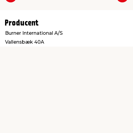
Forrige
Næs
Producent
Burner International A/S
Vallensbæk 40A
2605 Brøndby
info@burner-international.com
Find en butik
Kundeservice
nær dig