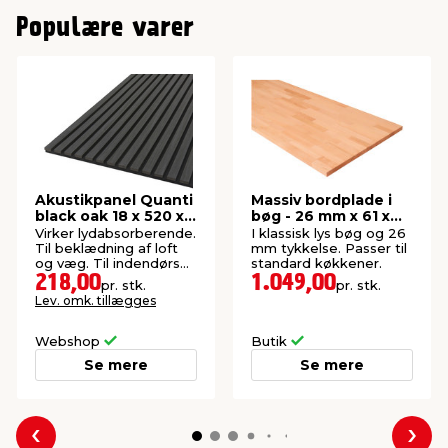
Populære varer
Akustikpanel Quanti
Massiv bordplade i
black oak 18 x 520 x
bøg - 26 mm x 61 x
2440 mm
242 cm
Virker lydabsorberende.
I klassisk lys bøg og 26
Til beklædning af loft
mm tykkelse. Passer til
og væg. Til indendørs
standard køkkener.
brug. FSC®-mærket.
218,00
1.049,00
pr. stk.
pr. stk.
Lev. omk. tillægges
Webshop
Butik
Se mere
Se mere