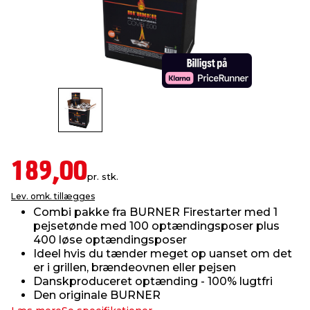
indretning
er & sikkerhed
 fittings
dsbelysning
eklædning
& udendørs spa
r & stilladser
e
behandling
ne, data & TV
& fritid
debeklædning
ing
asser & standere
rier
 sko
antning
ri & syltning
189,00
pr. stk.
Lev. omk. tillægges
dyr & ukrudt
Combi pakke fra BURNER Firestarter med 1
pejsetønde med 100 optændingsposer plus
400 løse optændingsposer
Ideel hvis du tænder meget op uanset om det
er i grillen, brændeovnen eller pejsen
Danskproduceret optænding - 100% lugtfri
Den originale BURNER