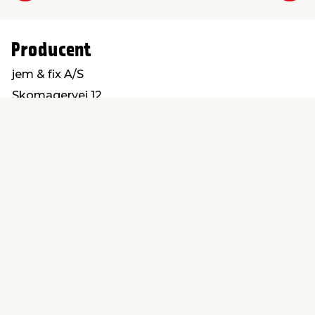
Producent
jem & fix A/S
Skomagervej 12
7100 Vejle
kundeservice@jemfix.com
Find en butik
Kundeservice
nær dig