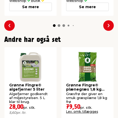
Webshop
Butik
Webshop
Se mere
Se mere
Forrige
Næs
Andre har også set
Grønne Fingre®
Grønne Fingre®
algefjerner 5 liter
plænegræs 1,8 kg
70-80 m²
Algefjerner godkendt
Græsfrø der giver en
af miljøstyrelsen. 5 L
smuk græsplæne 1,8 kg
klar til brug.
frø
28,00
79,50
pr. stk.
pr. stk.
Lev. omk. tillægges
5,60
pr. ltr.