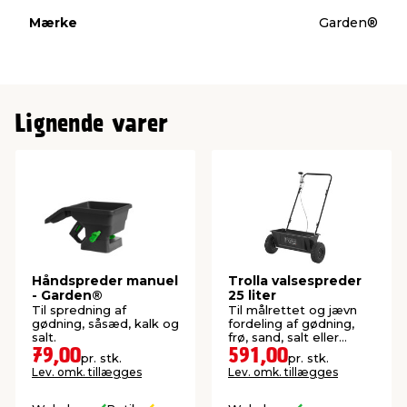
Mærke
Garden®
Lignende varer
Håndspreder manuel
Trolla valsespreder
- Garden®
25 liter
Til spredning af
Til målrettet og jævn
gødning, såsæd, kalk og
fordeling af gødning,
salt.
frø, sand, salt eller
lignede.
79,00
591,00
pr. stk.
pr. stk.
Lev. omk. tillægges
Lev. omk. tillægges