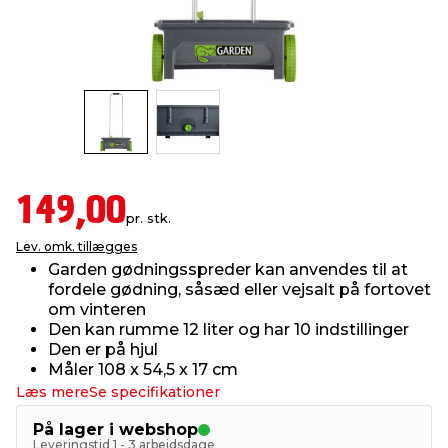
indretning
er & sikkerhed
 fittings
dsbelysning
eklædning
& udendørs spa
r & stilladser
e
behandling
ne, data & TV
& fritid
debeklædning
ing
asser & standere
rier
 sko
149,00
pr. stk.
antning
ri & syltning
Lev. omk. tillægges
Garden gødningsspreder kan anvendes til at
fordele gødning, såsæd eller vejsalt på fortovet
dyr & ukrudt
om vinteren
Den kan rumme 12 liter og har 10 indstillinger
Den er på hjul
Måler 108 x 54,5 x 17 cm
Læs mere
Se specifikationer
På lager i webshop
Leveringstid 1 - 3 arbejdsdage