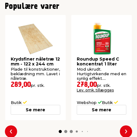
Populære varer
Krydsfiner nåletræ 12
Roundup Speed C
mm - 122 x 244 cm
koncentrat 1 liter
Plade til konstruktioner,
Mod ukrudt.
beklædning mm. Lavet i
Hurtigtvirkende med en
nåletræ.
synlig effekt.
Blandingsforhold: 1:20.
289,00
278,00
pr. stk.
pr. stk.
Lev. omk. tillægges
Butik
Webshop
Butik
Se mere
Se mere
Forrige
Næs