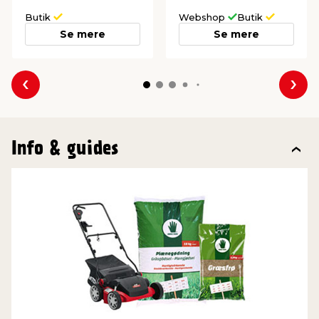
Butik
Webshop
Butik
Se mere
Se mere
Forrige
Næs
Info & guides