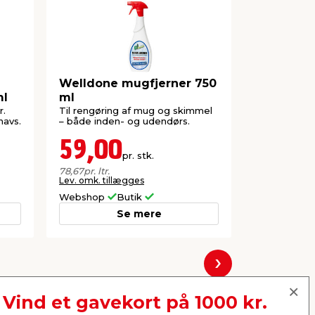
Welldone mugfjerner 750
Ajax Ultr
ml
ml
universal
ml
r.
Til rengøring af mug og skimmel
Til rengørin
navs.
– både inden- og udendørs.
59,00
17,0
pr. stk.
Lev. omk. til
78,67
pr. ltr.
Lev. omk. tillægges
Webshop
Butik
Webshop
Se mere
Næste
Vind et gavekort på 1000 kr.