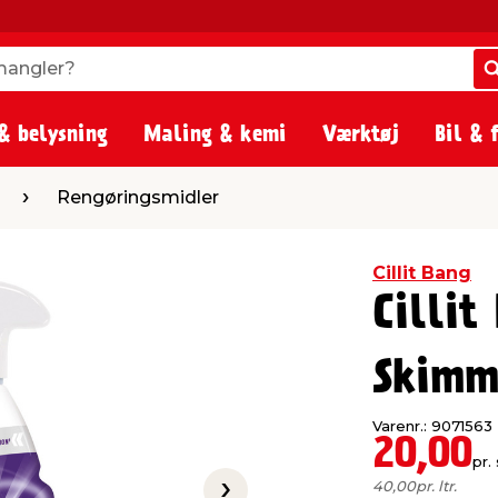
angler?
angler?
& belysning
Maling & kemi
Værktøj
Bil & 
ringsmidler
Rengøringsmidler
Cillit Bang
Cillit
Skimm
Varenr.: 9071563
20,00
pr. 
40,00
pr. ltr.