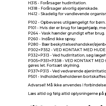
H315 - Forårsager hudirritation.
H318 - Forårsager alvorlig øjenskade.
H412 - Skadelig for vandlevende organis
P102 - Opbevares utilgængeligt for børn.
P101 - Hvis der er brug for lægehjælp, me
P264 - Vask hænder grundigt efter brug.
P260 - Indånd ikke spray.
P280 - Bær beskyttelseshandsker/øjenbe
P302+P352 - VED KONTAKT MED HUDEN: 
P332+P313 - Ved hudirritation, søg lægeh
P305+P351+P338 - VED KONTAKT MED ØJNENE
gøres let. Fortsæt skylning.
P337+P313 - Ved vedvarende øjenirritati
P501 - Indholdet/beholderen bortskaffes i 
Advarsel! Må ikke anvendes i forbindelse 
Læs altid og følg altid oplysningerne på 