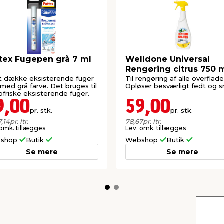
tex Fugepen grå 7 ml
Welldone Universal
Rengøring citrus 750 
at dække eksisterende fuger
Til rengøring af alle overflade
 med grå farve. Det bruges til
Opløser besværligt fedt og s
pfriske eksisterende fuger.
9,00
59,00
pr. stk.
pr. stk.
7,14
pr. ltr.
78,67
pr. ltr.
 omk. tillægges
Lev. omk. tillægges
shop
Butik
Webshop
Butik
Se mere
Se mere