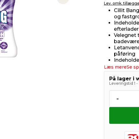
Next slide
Lev. omk. tillægg
Cillit Ba
og fastgr
Indeholde
efterlader
Velegnet t
badevære
Letanvend
påføring
Indeholde
Læs mere
Se sp
På lager i
Leveringstid 1 
-