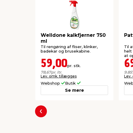
Welldone kalkfjerner 750
Pat
ml
Til rengøring af fliser, klinker,
Til 
badekar og brusekabine.
helt
at o
59,00
6
pr. stk.
78,67
pr. ltr.
9.85
Lev. omk. tillægges
Lev.
Webshop
Butik
Web
Se mere
Forrige