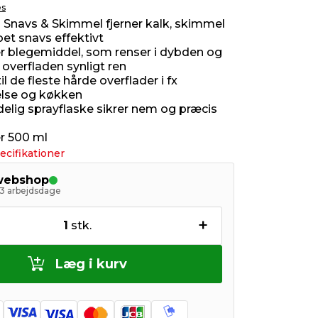
es
ng Snavs & Skimmel fjerner kalk, skimmel
oet snavs effektivt
r blegemiddel, som renser i dybden og
 overfladen synligt ren
il de fleste hårde overflader i fx
lse og køkken
elig sprayflaske sikrer nem og præcis
r 500 ml
ecifikationer
 webshop
- 3 arbejdsdage
+
1
stk.
Læg i kurv