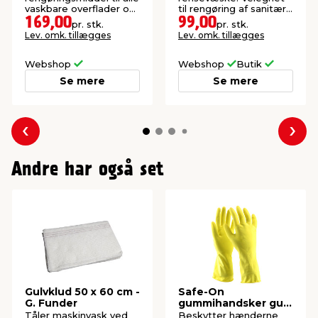
vaskbare overflader og
til rengøring af sanitære
genstande.
områder.
169,00
99,00
pr. stk.
pr. stk.
Lev. omk. tillægges
Lev. omk. tillægges
Webshop
Webshop
Butik
Se mere
Se mere
Forrige
Næs
Andre har også set
Gulvklud 50 x 60 cm -
Safe-On
G. Funder
gummihandsker gul
størrelse M
Tåler maskinvask ved
Beskytter hænderne