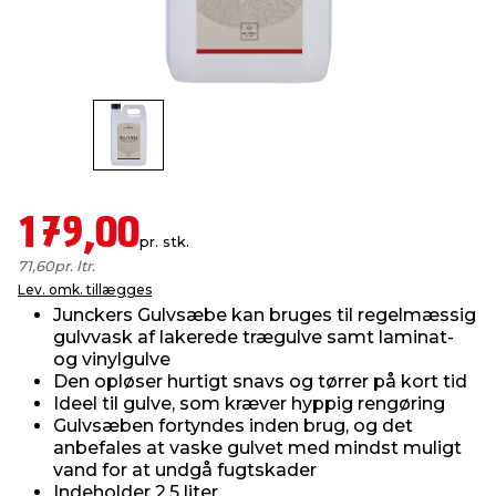
indretning
er & sikkerhed
 fittings
dsbelysning
eklædning
& udendørs spa
r & stilladser
e
behandling
ne, data & TV
& fritid
debeklædning
ing
asser & standere
rier
 sko
179,00
pr. stk.
antning
ri & syltning
71,60
pr. ltr.
Lev. omk. tillægges
Junckers Gulvsæbe kan bruges til regelmæssig
dyr & ukrudt
gulvvask af lakerede trægulve samt laminat-
og vinylgulve
Den opløser hurtigt snavs og tørrer på kort tid
Ideel til gulve, som kræver hyppig rengøring
Gulvsæben fortyndes inden brug, og det
anbefales at vaske gulvet med mindst muligt
vand for at undgå fugtskader
Indeholder 2,5 liter