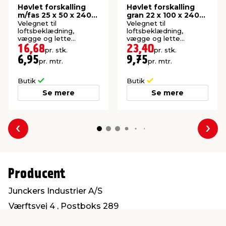
Høvlet forskalling
Høvlet forskalling
m/fas 25 x 50 x 2400
gran 22 x 100 x 2400
mm
mm
Velegnet til
Velegnet til
loftsbeklædning,
loftsbeklædning,
vægge og lette
vægge og lette
konstruktioner. Høvlet:
konstruktioner. Høvlet:
16,68
23,40
pr. stk.
pr. stk.
21 x 45 mm.
21,5 x 95 mm.
6,95
9,75
pr. mtr.
pr. mtr.
Butik
Butik
Se mere
Se mere
Forrige
Næs
Producent
Junckers Industrier A/S
Værftsvej 4 , Postboks 289
4600 Køge