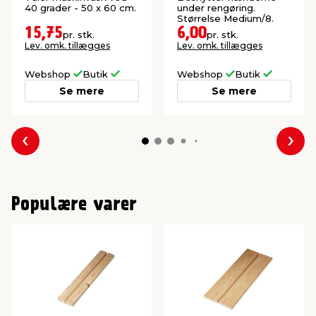
40 grader - 50 x 60 cm.
under rengøring.
Størrelse Medium/8.
15,75
6,00
pr. stk.
pr. stk.
Lev. omk. tillægges
Lev. omk. tillægges
Webshop
Butik
Webshop
Butik
Se mere
Se mere
Forrige
Næs
Populære varer