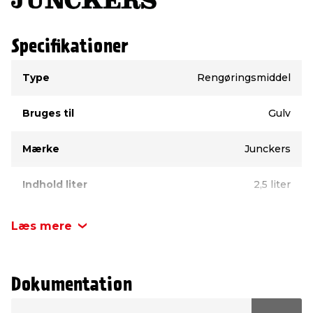
Specifikationer
Type
Værdi
Type
Rengøringsmiddel
Bruges til
Gulv
Mærke
Junckers
Indhold liter
2,5 liter
Læs mere
Dokumentation