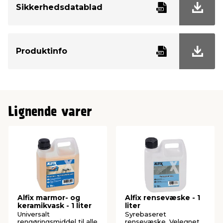
Sikkerhedsdatablad
Produktinfo
Lignende varer
Alfix marmor- og
Alfix rensevæske - 1
keramikvask - 1 liter
liter
Universalt
Syrebaseret
rengøringsmiddel til alle
rensevæske. Velegnet