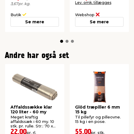
rengøring.
Lev. omk. tillægges
3,67
pr. kg.
Butik
Webshop
Se mere
Se mere
Andre har også set
Affaldssække klar
Glöd træpiller 6 mm
120 liter - 60 my
15 kg
Meget kraftig
Til pillefyr og pilleovne.
affaldssæk i 60 my. 10
15 kg i en pose.
stk. pr. rulle. Str.: 70 x
105 cm.
22,00
55,00
pr. rl.
pr. stk.