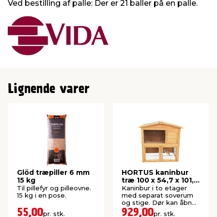
Ved bestilling af palle: Der er 21 baller på en palle.
Lignende varer
Glöd træpiller 6 mm
HORTUS kaninbur
15 kg
træ 100 x 54,7 x 101,5
cm
Til pillefyr og pilleovne.
Kaninbur i to etager
15 kg i en pose.
med separat soverum
og stige. Dør kan åbnes
for nem adgang og
55,00
929,00
pr. stk.
pr. stk.