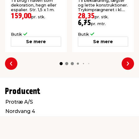
50 x 4200 mm
Til brug i haven som
Til beklædning, lægter
dekoration, hegn eller
og lette konstruktioner.
espalier. Str. 1,5 x 1 m.
Trykimprægneret i kl.
NTR AB.
159,00
28,35
pr. stk.
pr. stk.
6,75
pr. mtr.
Butik
Butik
Se mere
Se mere
Forrige
Næs
Producent
Protræ A/S
Nordvang 4
6630 Rødding
info@protrae.com