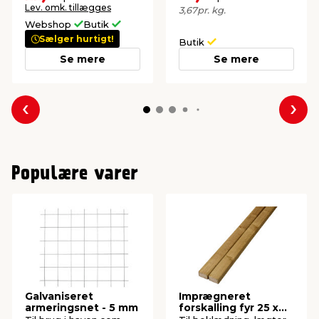
Lev. omk. tillægges
3,67
pr. kg.
Webshop
Butik
Sælger hurtigt!
Butik
Se mere
Se mere
Forrige
Næs
Populære varer
Galvaniseret
Imprægneret
armeringsnet - 5 mm
forskalling fyr 25 x