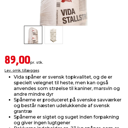
indretning
er & sikkerhed
 fittings
dsbelysning
eklædning
& udendørs spa
r & stilladser
e
behandling
ne, data & TV
& fritid
debeklædning
ing
asser & standere
rier
 sko
89,00
pr. stk.
antning
ri & syltning
Lev. omk. tillægges
Vida spåner er svensk topkvalitet, og de er
specielt velegnet til heste, men kan også
dyr & ukrudt
anvendes som strøelse til kaniner, marsvin og
andre mindre dyr
Spånerne er produceret på svenske savværker
og består næsten udelukkende af svensk
grantræ
Spånerne er sigtet og suget inden forpakning
og giver ingen lugtgener