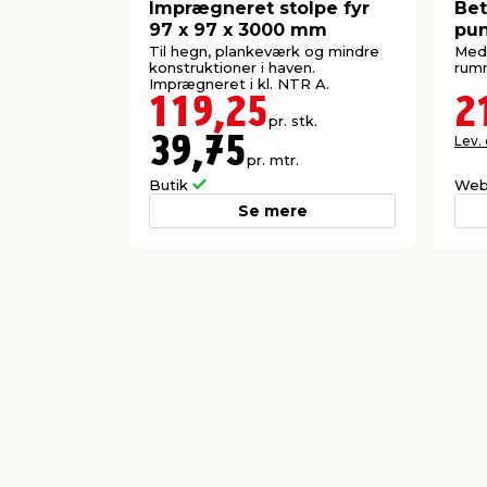
Imprægneret stolpe fyr
Bet
97 x 97 x 3000 mm
pun
Til hegn, plankeværk og mindre
Med 
konstruktioner i haven.
rumm
Imprægneret i kl. NTR A.
119,25
2
pr. stk.
Lev.
39,75
pr. mtr.
Butik
Web
Se mere
Forrige
Producent
Scanseason A/S
Mosevej 9