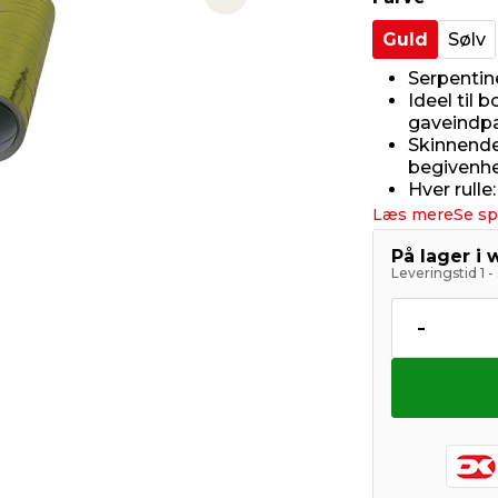
Next slide
Guld
Sølv
Serpentine
Ideel til 
gaveindp
Skinnende 
begivenh
Hver rulle
Læs mere
Se sp
På lager i
Leveringstid 1 
-