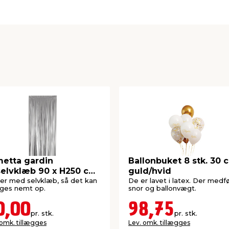
etta gardin
Ballonbuket 8 stk. 30 
elvklæb 90 x H250 cm
guld/hvid
v
er med selvklæb, så det kan
De er lavet i latex. Der medf
ges nemt op.
snor og ballonvægt.
0,00
98,75
pr. stk.
pr. stk.
 omk. tillægges
Lev. omk. tillægges