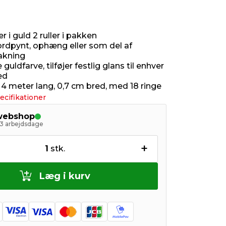
r i guld 2 ruller i pakken
bordpynt, ophæng eller som del af
akning
guldfarve, tilføjer festlig glans til enhver
ed
: 4 meter lang, 0,7 cm bred, med 18 ringe
ecifikationer
 webshop
- 3 arbejdsdage
+
1
stk.
Læg i kurv