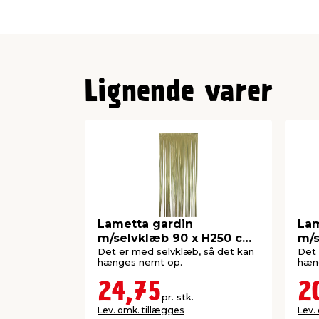
Lignende varer
Lametta gardin
Lam
m/selvklæb 90 x H250 cm
m/s
guld
søl
Det er med selvklæb, så det kan
Det 
hænges nemt op.
hæn
24,75
2
pr. stk.
Lev. omk. tillægges
Lev.