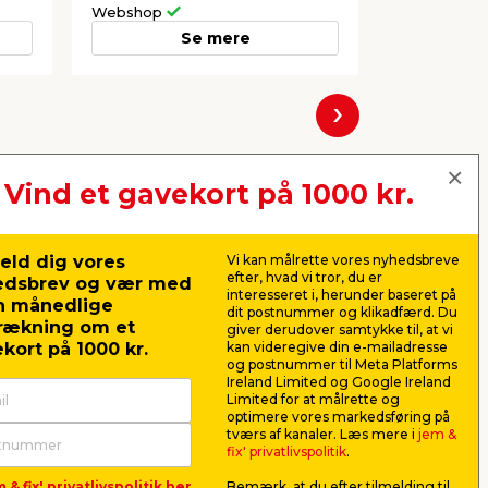
Webshop
Webshop
Se mere
Næste
Vind et gavekort på 1000 kr.
eld dig vores
Vi kan målrette vores nyhedsbreve
efter, hvad vi tror, du er
edsbrev og vær med
interesseret i, herunder baseret på
n månedlige
dit postnummer og klikadfærd. Du
rækning om et
giver derudover samtykke til, at vi
kort på 1000 kr.
kan videregive din e-mailadresse
og postnummer til Meta Platforms
Ireland Limited og Google Ireland
Limited for at målrette og
optimere vores markedsføring på
tværs af kanaler. Læs mere i
jem &
fix' privatlivspolitik
.
 & fix' privatlivspolitik her
Bemærk, at du efter tilmelding til