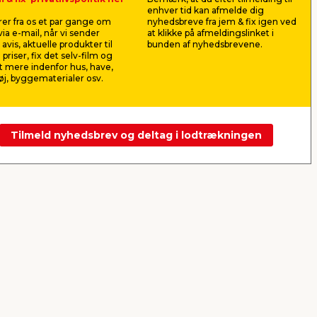
e
Junckers Rustik
Campingl
enhver tid kan afmelde dig
 -
Bordpladeolie Klar 0,75
meter - 
er fra os et par gange om
nyhedsbreve fra jem & fix igen ved
liter
s
Til indendørs brug på
Kombineret
ia e-mail, når vi sender
at klikke på afmeldingslinket i
8,8
ubehandlede eller tidligere
campinglam
avis, aktuelle produkter til
bunden af nyhedsbrevene.
olierede træbordplader.
og 5 forskell
 priser, fix det selv-film og
Indeklimamærket.
Driftstid op t
168,00
15,0
 mere indenfor hus, have,
pr. stk.
j, byggematerialer osv.
Lev. omk. til
224,00
pr. ltr.
Lev. omk. tillægges
Webshop
Butik
Webshop
Tilmeld nyhedsbrev og deltag i lodtrækningen
Se mere
Næste