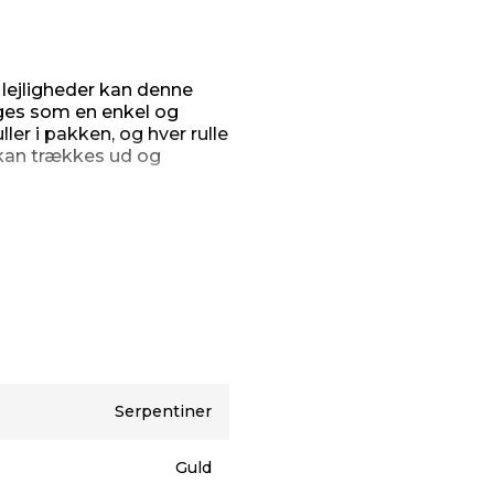
e lejligheder kan denne
ges som en enkel og
ler i pakken, og hver rulle
kan trækkes ud og
rdet som bordpynt,
bruges som ekstra pynt på
stykker og fordele dem
e op.
ne passer godt ind
el pynt. De er nemme at
r eller hænger dem, hvor
igt skaber lidt ekstra
Serpentiner
Guld