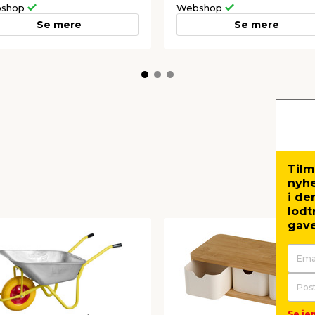
shop
Webshop
Se mere
Se mere
Tilm
nyh
i de
lodt
gave
Se jem