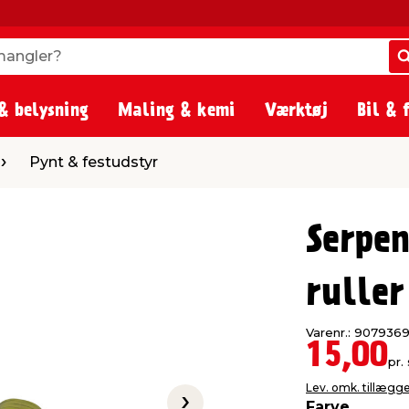
angler?
angler?
& belysning
Maling & kemi
Værktøj
Bil & 
estudstyr
Pynt & festudstyr
Serpen
ruller
Varenr.: 907936
15,00
pr. 
Lev. omk. tillægg
Farve