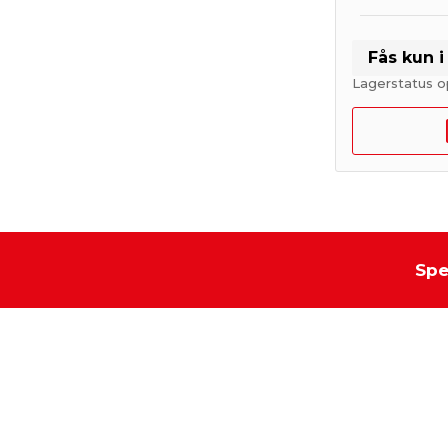
Fås kun 
Lagerstatus o
Spe