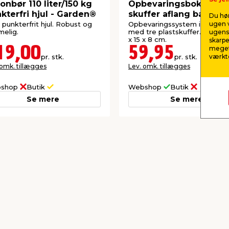
onbør 110 liter/150 kg
Opbevaringsboks m/tr
kterfri hjul - Garden®
skuffer aflang bambus
Du hør
DAY
punkterfrit hjul. Robust og
Opbevaringssystem i bambu
ugen v
elig.
med tre plastskuffer. Måler 2
ugens 
x 15 x 8 cm.
skarpe
19,00
59,95
meget
pr. stk.
pr. stk.
værktø
 omk. tillægges
Lev. omk. tillægges
shop
Butik
Webshop
Butik
Se mere
Se mere