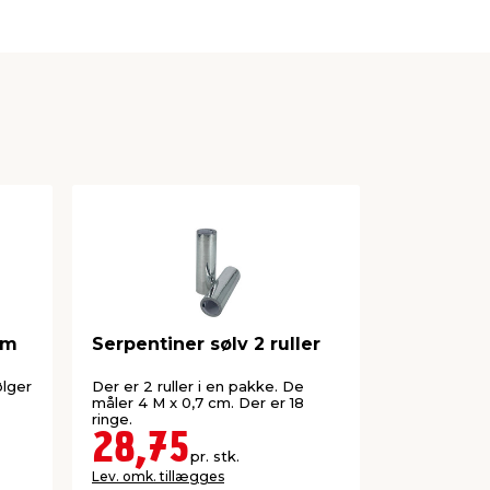
cm
Serpentiner sølv 2 ruller
Serpentin
hvid
ølger
Der er 2 ruller i en pakke. De
Indeholder t
måler 4 M x 0,7 cm. Der er 18
lange og 1,4
ringe.
rullerne har 
28,75
11,0
pr. stk.
Lev. omk. tillægges
Lev. omk. til