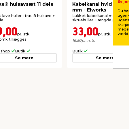
Se jem
ke® hulsavsæt 11 dele
Kabelkanal hvid 40 x 2
mm - Elworks
Du hør
t lave huller i træ. 8 hulsave +
Lukket kabelkanal med
ugen v
le.
skruehuller. Længde på 2 me
ugens 
skarpe
9,00
33,00
meget
pr. stk.
pr. stk.
værktø
 omk. tillægges
16,50
pr. mtr.
shop
Butik
Butik
Se mere
Se mere