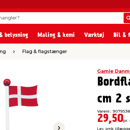
angler?
angler?
& belysning
Maling & kemi
Værktøj
Bil & 
g & flagstænger
ing
Flag & flagstænger
Gamle Danm
Bordf
cm 2 s
Varenr.: 9079538
29,50
pr. 
Lev. omk. tillægg