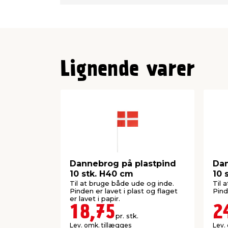
Lignende varer
Dannebrog på plastpind
Dan
10 stk. H40 cm
10 
Til at bruge både ude og inde.
Til 
Pinden er lavet i plast og flaget
Pind
er lavet i papir.
18,75
2
pr. stk.
Lev. omk. tillægges
Lev.