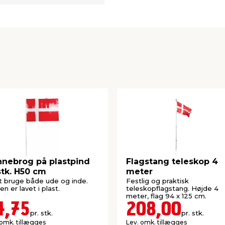
nebrog på plastpind
Flagstang teleskop 4
stk. H50 cm
meter
at bruge både ude og inde.
Festlig og praktisk
en er lavet i plast.
teleskopflagstang. Højde 4
meter, flag 94 x 125 cm.
4,75
208,00
pr. stk.
pr. stk.
 omk. tillægges
Lev. omk. tillægges