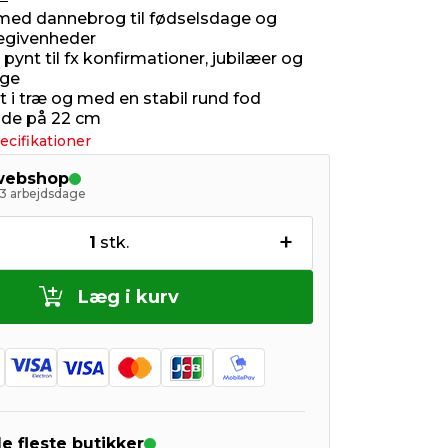
med dannebrog til fødselsdage og
begivenheder
pynt til fx konfirmationer, jubilæer og
ge
t i træ og med en stabil rund fod
jde på 22 cm
ecifikationer
 webshop
- 3 arbejdsdage
+
1
stk.
Læg i kurv
de fleste butikker