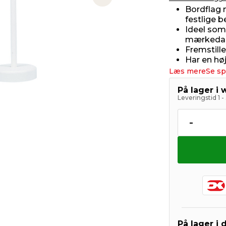
Next slide
Bordflag 
festlige 
Ideel som 
mærkeda
Fremstille
Har en hø
Læs mere
Se sp
På lager i
Leveringstid 1 
-
På lager i 