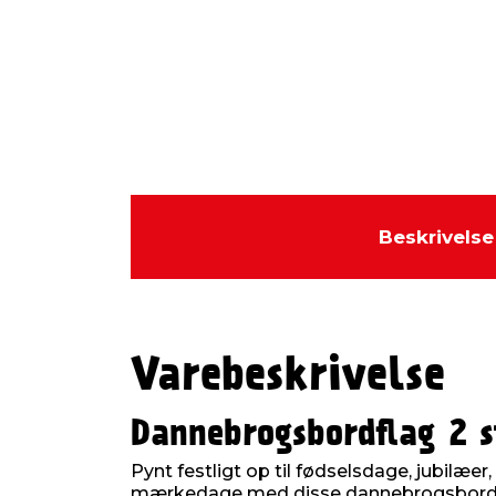
Beskrivelse
Varebeskrivelse
Dannebrogsbordflag 2 s
Pynt festligt op til fødselsdage, jubilæe
mærkedage med disse dannebrogsbordfla