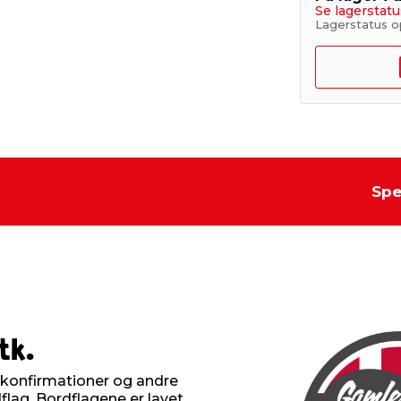
Se lagerstatu
Lagerstatus o
Spe
tk.
r, konfirmationer og andre
g. Bordflagene er lavet