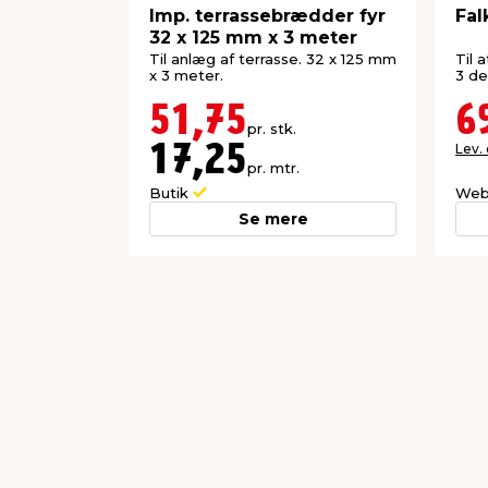
Imp. terrassebrædder fyr
Fal
32 x 125 mm x 3 meter
Til anlæg af terrasse. 32 x 125 mm
Til a
x 3 meter.
3 de
51,75
6
pr. stk.
Lev.
17,25
pr. mtr.
Butik
Web
Se mere
Forrige
Producent
Sam Partner A/S