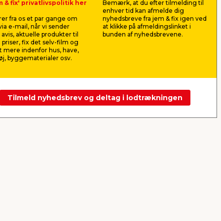
 & fix' privatlivspolitik her
Bemærk, at du efter tilmelding til
5
HORTUS havelåge metal
Klinkbek
enhver tid kan afmelde dig
sort 100 x 100 cm
sortmale
er fra os et par gange om
nyhedsbreve fra jem & fix igen ved
Sortlakeret låge med låsekasse
25 x 125 mm
ia e-mail, når vi sender
at klikke på afmeldingslinket i
ter.
og to nøgler. Passer til Hortus
længde: 4,2
avis, aktuelle produkter til
bunden af nyhedsbrevene.
panelhegn.
 priser, fix det selv-film og
899,00
502,
 mere indenfor hus, have,
pr. stk.
j, byggematerialer osv.
19,9
Butik
Butik
Tilmeld nyhedsbrev og deltag i lodtrækningen
Se mere
Næste