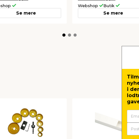
shop
Webshop
Butik
Se mere
Se mere
Tilm
nyh
i de
lodt
gave