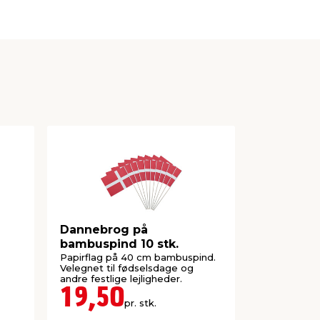
Dannebrog på
Guirlande
bambuspind 10 stk.
papirflag
Papirflag på 40 cm bambuspind.
Ca. 5 meter
Velegnet til fødselsdage og
dannebrogsf
andre festlige lejligheder.
19,50
29,5
pr. stk.
Lev. omk. til