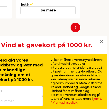
Butik
Webshop
Se mere
Næste
Vind et gavekort på 1000 kr.
eld dig vores
Vi kan målrette vores nyhedsbreve
efter, hvad vi tror, du er
edsbrev og vær med
interesseret i, herunder baseret på
n månedlige
dit postnummer og klikadfærd. Du
rækning om et
giver derudover samtykke til, at vi
kort på 1000 kr.
kan videregive din e-mailadresse
og postnummer til Meta Platforms
Ireland Limited og Google Ireland
Limited for at målrette og
optimere vores markedsføring på
tværs af kanaler. Læs mere i
jem &
fix' privatlivspolitik
.