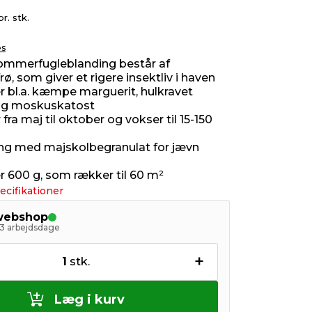
pr. stk.
es
Sommerfugleblanding består af
ø, som giver et rigere insektliv i haven
r bl.a. kæmpe marguerit, hulkravet
 og moskuskatost
fra maj til oktober og vokser til 15-150
g med majskolbegranulat for jævn
g
r 600 g, som rækker til 60 m²
ecifikationer
 webshop
- 3 arbejdsdage
+
1
stk.
Læg i kurv