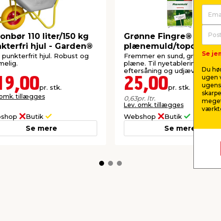
 midlertidig farve i
onbør 110 liter/150 kg
Grønne Fingre®
udvikles blade og rødder,
kterfri hjul - Garden®
plænemuld/topdressi
 frøsætning dør planten.
Se jem
40 liter
punkterfrit hjul. Robust og
Fremmer en sund, grøn og j
ling i haven.
elig.
plæne. Til nyetablering,
Du hør
eftersåning og udjævning af
ugen v
plæne.
19,00
25,00
ugens 
pr. stk.
pr. stk.
omstrer gentagne gange.
skarpe
 omk. tillægges
0,63
pr. ltr.
der igen fra roden næste
meget
Lev. omk. tillægges
værktø
nger i bede og langs
shop
Butik
Webshop
Butik
Se mere
Se mere