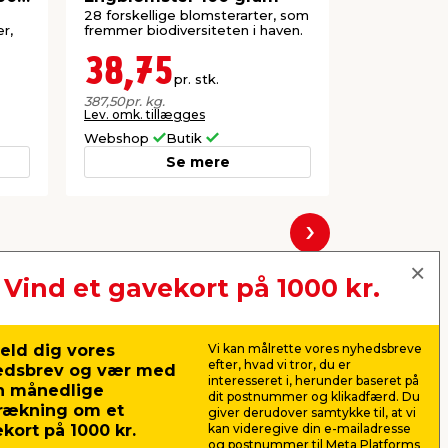
28 forskellige blomsterarter, som
Tiltrækker 
r,
fremmer biodiversiteten i haven.
sine mange 
Rækker til 8
38,75
123,
pr. stk.
387,50
pr. kg.
153,75
pr. kg.
Lev. omk. tillægges
Lev. omk. til
Webshop
Butik
Webshop
Se mere
Næste
Vind et gavekort på 1000 kr.
eld dig vores
Vi kan målrette vores nyhedsbreve
efter, hvad vi tror, du er
edsbrev og vær med
interesseret i, herunder baseret på
n månedlige
dit postnummer og klikadfærd. Du
rækning om et
giver derudover samtykke til, at vi
kort på 1000 kr.
kan videregive din e-mailadresse
og postnummer til Meta Platforms