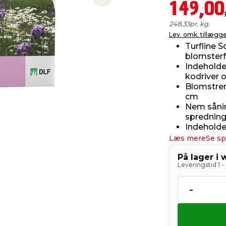
Next slide
149,00
248,33
pr. kg.
Lev. omk. tillægg
Turfline 
blomsterfr
Indeholde
kodriver
Blomstrer 
cm
Nem sånin
sprednin
Indeholde
Læs mere
Se sp
På lager i
Leveringstid 1 
-