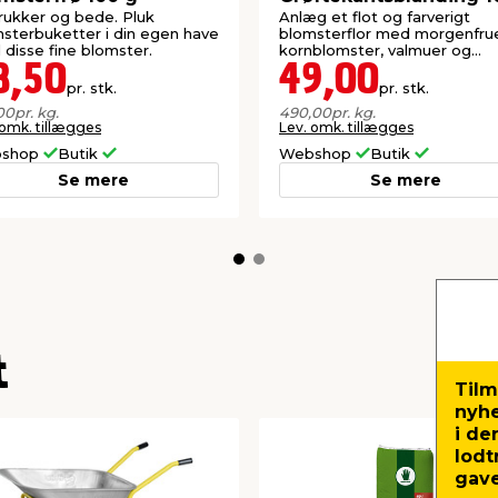
nding
60 m²
gram
krukker og bede. Pluk
Anlæg et flot og farverigt
sterbuketter i din egen have
blomsterflor med morgenfrue
r:
disse fine blomster.
kornblomster, valmuer og
solsikker.
8,50
49,00
illefolium), Hjortetrøst
pr. stk.
pr. stk.
ver (Primula veris),
00
pr. kg.
490,00
pr. kg.
Purpursolhat (Echinacea
 omk. tillægges
Lev. omk. tillægges
ata), Kæmpe margurit
shop
Butik
Webshop
Butik
Se mere
Se mere
ficinalis), Atlaskblomst
ila elegans),
ge (Lunaria annua),
frue (Calendula
 (Hesperis matronalis),
mle-sneglebælg
t
s cheirii).
Tilm
nyh
ige blomster?
i de
lodt
s livscyklus på én sæson
gave
isner de ned og dør. De