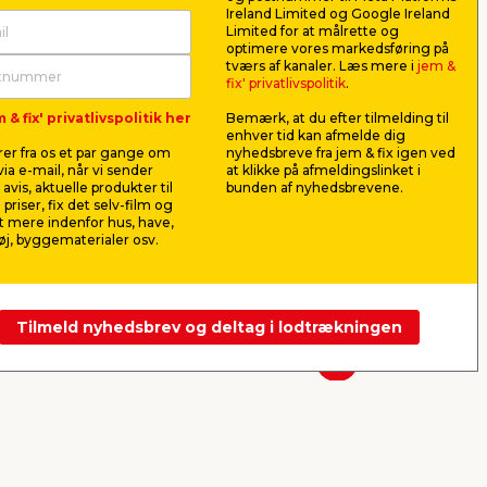
Ireland Limited og Google Ireland
Limited for at målrette og
optimere vores markedsføring på
tværs af kanaler. Læs mere i
jem &
Turfline Buketmix
Turfline
fix' privatlivspolitik
.
ng
blomsterfrø 100 g
Grøfteka
 & fix' privatlivspolitik her
Bemærk, at du efter tilmelding til
gram
ævn
Til krukker og bede. Pluk
Anlæg et flo
enhver tid kan afmelde dig
blomsterbuketter i din egen have
blomsterflo
er fra os et par gange om
nyhedsbreve fra jem & fix igen ved
med disse fine blomster.
kornblomste
ia e-mail, når vi sender
at klikke på afmeldingslinket i
solsikker.
38,50
49,0
avis, aktuelle produkter til
bunden af nyhedsbrevene.
pr. stk.
 priser, fix det selv-film og
385,00
pr. kg.
490,00
pr. kg
 mere indenfor hus, have,
Lev. omk. tillægges
Lev. omk. til
j, byggematerialer osv.
Webshop
Butik
Webshop
Se mere
Tilmeld nyhedsbrev og deltag i lodtrækningen
Næste