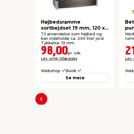
findes i mange varianter og kan bruges til
krukker og bede.
Toårige blomster
Højbedsramme
Bet
Toårige blomster bruger to år. Første år 
sortbejdset 19 mm, 120 x
pun
mens blomstringen sker året efter. Efter
80 x 20 cm
Til anvendelse som højbed og
Med 
De er velegnede til en mere gradvis udvik
kan indeholde ca. 200 liter jord.
rumm
Tykkelse: 19 mm.
98,00
2
Flerårige blomster
pr. stk.
Flerårige blomster lever i flere år og bl
Lev. omk. tillægges
Lev.
De visner ofte ned om vinteren, men sky
sæson. De kan bruges til faste beplantni
Webshop
Butik
Web
kanter.
Se mere
Produktdetaljer:
Indhold: 600 g
Rækkeevne pr. pk.: 60 m²
Forrige