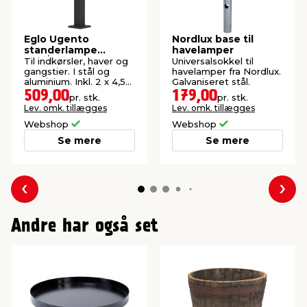
Bredde
4 cm
Eglo Ugento
Nordlux base til
standerlampe
havelamper
sort/hvid 36 cm
Til indkørsler, haver og
Universalsokkel til
Højde
79 cm
gangstier. I stål og
havelamper fra Nordlux.
aluminium. Inkl. 2 x 4,5
Galvaniseret stål.
W LED-lyskilde.
509,00
179,00
pr. stk.
pr. stk.
Energiklasse
F
Lev. omk. tillægges
Lev. omk. tillægges
Webshop
Webshop
Se mere
Se mere
Forrige
Næs
Andre har også set