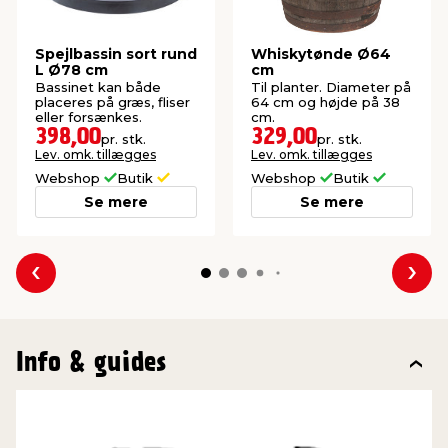
Spejlbassin sort rund
Whiskytønde Ø64
L Ø78 cm
cm
Bassinet kan både
Til planter. Diameter på
placeres på græs, fliser
64 cm og højde på 38
eller forsænkes.
cm.
398,00
329,00
pr. stk.
pr. stk.
Lev. omk. tillægges
Lev. omk. tillægges
Webshop
Butik
Webshop
Butik
Se mere
Se mere
Forrige
Næs
Info & guides