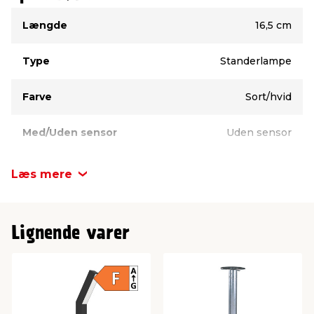
Type
Værdi
Længde
16,5 cm
Type
Standerlampe
Farve
Sort/hvid
Med/Uden sensor
Uden sensor
Fatning
LED-modul
Læs mere
IP godkendelse
IP44
Lignende varer
Mærke
Eglo
Modelnavn
Ugento
Watt
4,5 W