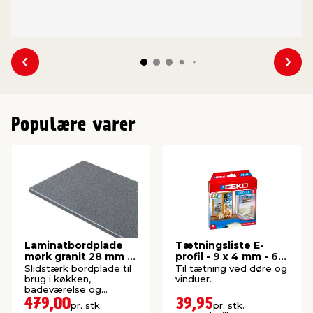
Se forrige
Se 
Populære varer
Laminatbordplade
Tætningsliste E-
mørk granit 28 mm x
profil - 9 x 4 mm - 6
61 x 300 cm
meter
Slidstærk bordplade til
Til tætning ved døre og
brug i køkken,
vinduer.
badeværelse og
bryggers. Længde: 300
479,00
39,95
pr. stk.
pr. stk.
cm.