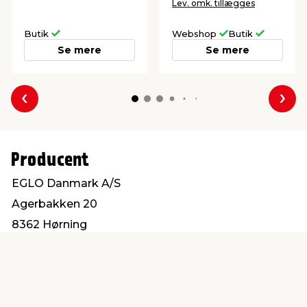
Lev. omk. tillægges
Butik
Webshop
Butik
Se mere
Se mere
Forrige
Næs
Producent
EGLO Danmark A/S
Agerbakken 20
8362 Hørning
www.eglo.com/dk