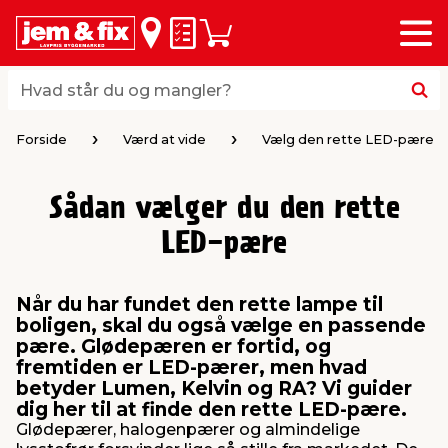
Menu
bage
bage
bage
bage
bage
bage
bage
bage
bage
Huskeseddel
Indkøbskurv
i
i
i
i
i
i
i
i
i
byggematerialer
haven
huset
vvs
el & belysning
maling & kemi
værktøj
bil & fritid
sæsonafslutning
Hvad står du og mangler?
Hvad står du og mangler?
stelse
gning
dsel & varme
værelse
kler
dørsmaling
ktøj
udstyr
nafslutning
Forside
Værd at vide
Vælg den rette LED-pære
 loft & vægge
oldning
t
ndørsbelysning
ndørsmaling
værktøj
udstyr
Sådan vælger du den rette
LED-pære
& vinduer
møbler
tning
haner & armatur
dørsbelysning
udstyr
aring af værktøj
ing
Når du har fundet den rette lampe til
eplader
redskaber
er & ophæng
e
lder
ring & kemikalier
e maskiner
rtikler
boligen, skal du også vælge en passende
pære. Glødepæren er fortid, og
fremtiden er LED-pærer, men hvad
& brædder
maskiner
ing & opbevaring
 & ventilation
t Home
el- & fugemasse
redskaber
ronik
betyder Lumen, Kelvin og RA? Vi guider
dig her til at finde den rette LED-pære.
Glødepærer, halogenpærer og almindelige
ruktion
bygninger
ner & persienner
 & kloak
okker
r & spande
& underholdning