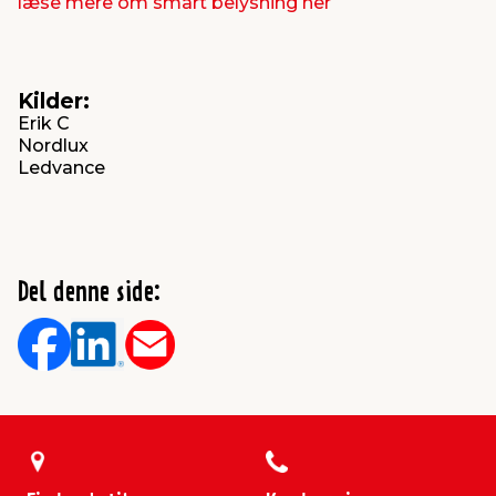
læse mere om smart belysning her
Kilder:
Erik C
Nordlux
Ledvance
Del denne side: