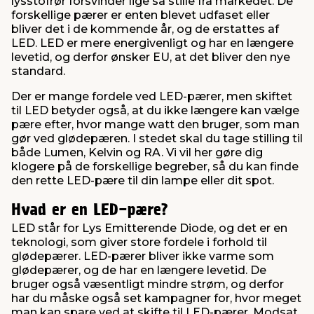
lysstofrør forsvinder lige så stille fra markedet. De
forskellige pærer er enten blevet udfaset eller
bliver det i de kommende år, og de erstattes af
indretning
er & sikkerhed
 fittings
dsbelysning
eklædning
& udendørs spa
LED. LED er mere energivenligt og har en længere
levetid, og derfor ønsker EU, at det bliver den nye
standard.
r & stilladser
e
behandling
ne, data & TV
& fritid
Der er mange fordele ved LED-pærer, men skiftet
til LED betyder også, at du ikke længere kan vælge
debeklædning
ing
asser & standere
rier
 sko
pære efter, hvor mange watt den bruger, som man
gør ved glødepæren. I stedet skal du tage stilling til
både Lumen, Kelvin og RA. Vi vil her gøre dig
antning
ri & syltning
klogere på de forskellige begreber, så du kan finde
den rette LED-pære til din lampe eller dit spot.
dyr & ukrudt
Hvad er en LED-pære?
LED står for Lys Emitterende Diode, og det er en
teknologi, som giver store fordele i forhold til
glødepærer. LED-pærer bliver ikke varme som
glødepærer, og de har en længere levetid. De
bruger også væsentligt mindre strøm, og derfor
har du måske også set kampagner for, hvor meget
man kan spare ved at skifte til LED-pærer. Modsat