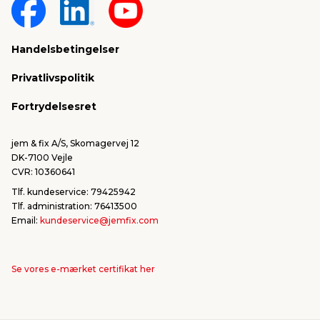
Om jem & fix
Fragt & levering
Sponsorater & projekter
Reklamation
Handelsbetingelser
Konkurrencevindere
Varemærker
Privatlivspolitik
FSC®
Falske mails & svindel
Fortrydelsesret
Bliv leverandør/Become supplier
Fortryd ordre
jem & fix A/S, Skomagervej 12
DK-7100 Vejle
CVR: 10360641
Tlf. kundeservice: 79425942
Tlf. administration: 76413500
Email:
kundeservice@jemfix.com
Se vores e-mærket certifikat her