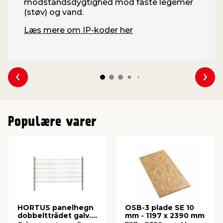
modstandsdygtighed mod faste legemer
(støv) og vand.
Læs mere om IP-koder her
Se forrige
Se 
Populære varer
HORTUS panelhegn
OSB-3 plade SE 10
dobbelttrådet galv.
mm - 1197 x 2390 mm