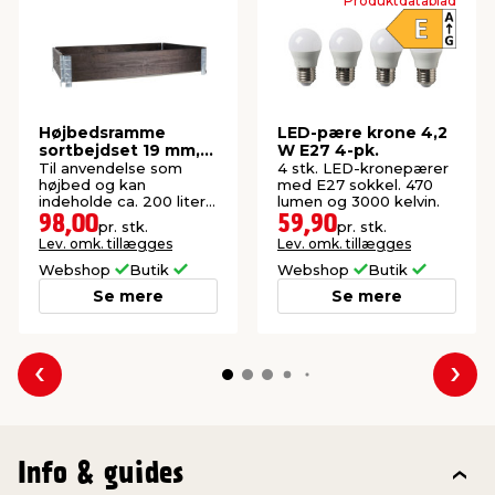
Produktdatablad
Højbedsramme
LED-pære krone 4,2
sortbejdset 19 mm,
W E27 4-pk.
120 x 80 x 20 cm
Til anvendelse som
4 stk. LED-kronepærer
højbed og kan
med E27 sokkel. 470
indeholde ca. 200 liter
lumen og 3000 kelvin.
jord. Tykkelse: 19 mm.
98,00
59,90
pr. stk.
pr. stk.
Lev. omk. tillægges
Lev. omk. tillægges
Webshop
Butik
Webshop
Butik
Se mere
Se mere
Forrige
Næs
Info & guides