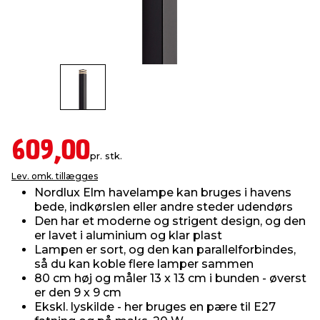
indretning
er & sikkerhed
 fittings
dsbelysning
eklædning
& udendørs spa
r & stilladser
e
behandling
ne, data & TV
& fritid
debeklædning
ing
asser & standere
rier
 sko
609,00
pr. stk.
antning
ri & syltning
Lev. omk. tillægges
Nordlux Elm havelampe kan bruges i havens
bede, indkørslen eller andre steder udendørs
dyr & ukrudt
Den har et moderne og strigent design, og den
er lavet i aluminium og klar plast
Lampen er sort, og den kan parallelforbindes,
så du kan koble flere lamper sammen
80 cm høj og måler 13 x 13 cm i bunden - øverst
er den 9 x 9 cm
Ekskl. lyskilde - her bruges en pære til E27