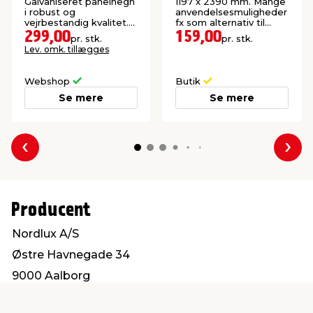
201 x 103 cm
Galvaniseret panelhegn
1197 x 2390 mm. Mange
i robust og
anvendelsesmuligheder
vejrbestandig kvalitet.
fx som alternativ til
Ekskl. stolper.
krydsfiner.
299,00
159,00
pr. stk.
pr. stk.
Lev. omk. tillægges
Webshop
Butik
Se mere
Se mere
Forrige
Næs
Producent
Nordlux A/S
Østre Havnegade 34
9000 Aalborg
www.nordlux.com