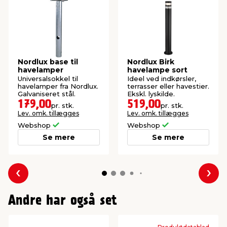
Nordlux base til
Nordlux Birk
havelamper
havelampe sort
Universalsokkel til
Ideel ved indkørsler,
havelamper fra Nordlux.
terrasser eller havestier.
Galvaniseret stål.
Ekskl. lyskilde.
179,00
519,00
pr. stk.
pr. stk.
Lev. omk. tillægges
Lev. omk. tillægges
Webshop
Webshop
Se mere
Se mere
Forrige
Næs
Andre har også set