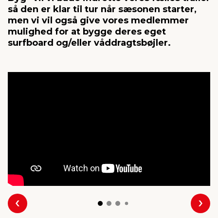
så den er klar til tur når sæsonen starter,
men vi vil også give vores medlemmer
indretning
er & sikkerhed
 fittings
dsbelysning
eklædning
& udendørs spa
mulighed for at bygge deres eget
surfboard og/eller våddragtsbøjler.
r & stilladser
e
behandling
ne, data & TV
& fritid
debeklædning
ing
asser & standere
rier
 sko
antning
ri & syltning
dyr & ukrudt
Forrige
Næs