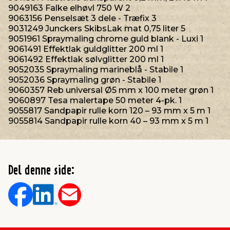
9049163 Falke elhøvl 750 W 2
9063156 Penselsæt 3 dele - Træfix 3
9031249 Junckers SkibsLak mat 0,75 liter 5
9051961 Spraymaling chrome guld blank - Luxi 1
9061491 Effektlak guldglitter 200 ml 1
9061492 Effektlak sølvglitter 200 ml 1
9052035 Spraymaling marineblå - Stabile 1
9052036 Spraymaling grøn - Stabile 1
9060357 Reb universal Ø5 mm x 100 meter grøn 1
9060897 Tesa malertape 50 meter 4-pk. 1
9055817 Sandpapir rulle korn 120 – 93 mm x 5 m 1
9055814 Sandpapir rulle korn 40 – 93 mm x 5 m 1
Del denne side: