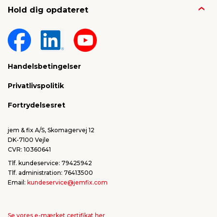
Hold dig opdateret
Nyheder & presse
Gavekort
Om jem & fix
Fragt & levering
Sponsorater & projekter
Reklamation
Handelsbetingelser
Konkurrencevindere
Varemærker
Privatlivspolitik
FSC®
Falske mails & svindel
Fortrydelsesret
Bliv leverandør/Become supplier
Fortryd ordre
jem & fix A/S, Skomagervej 12
DK-7100 Vejle
CVR: 10360641
Tlf. kundeservice: 79425942
Tlf. administration: 76413500
Email:
kundeservice@jemfix.com
Se vores e-mærket certifikat her