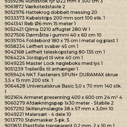
9359296 Rundstok fyr Ø22 mm x 300 cm 3
9061872 Værkstedstavle 2
9052976 Hattekrog dobbelt messing 20
9033373 Kabelstrips 200 mm sort 100 stk. 1
9041341 Reb Ø6 mm 15 meter 1
9052421 Qlima D210 affugter 280 W 1
9027506 Dørmåtte i gummi 40 x 60 cm 10
9035704 Foldebord 180 x 75 cm i metal og plast 1
9058234 Leifheit svaber 45 cm 1
9042168 Leifheit teleskopstang 80-135 cm 1
9064224 Jordspyd til wire 40 cm 1
9049225 Master Lock nøgleboks med lys 1
9051239 Trailerlås til anhænger 1
9059424 NKT Fasteners SPUN+ DURAMAX skrue
3,5 x 15 mm 200 stk. 1
9064628 Universalskrue Basic 5,0 x 70 mm 140 stk.
1
9021614 Armeret presenning 400 x 600 cm 24 m² 4
9060279 Afdækningspap 1x30 meter - Stabile 2
9057292 Skillerumslægte 38 x 57 mm x 3,0m 10
9049221 Malersæt - 4 dele 10
9013770 Støvmasker 3-pk. 5
9011831 Plastfolie transparent 0,2 mm, 2 x 10 m 1