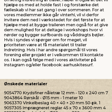
hjælpe os med at holde fast i og forstærke det
fælleskab vi har sat gang i over sommeren. For at
vores medlemmer ikke går vinterhi, vil vi derfor
invitere dem ned i værkstedet for det første for at
hjælpe med at bygge traileren men også for at give
dem mulighed for at deltage i workshops hvor vi
nørder og bygger surfboards og våddragts bøjler.
Hvis i syndes vi spørger om for meget, vil
prioriteten være at få materialet til trailer
indretning. Hvis i har andre spørgsmål til vores
forening eller projekt er i velkommen til kontakte
os. I kan også følge med i vores aktiviteter på
instagram og/eller facebook: aarhuskitesurf.
Ønskede materialer
9054770 Krydsfiner nåletræ 12 mm - 120 x 240 cm 7
9043864 Rørskål - Ø15 mm - 1 meter 10
9063370 Vinkelbeslag 40 × 40 × 20 mm 50-pk. 1
9057305 Imprægneret reglar 45 x 70 x 3600 mm 4