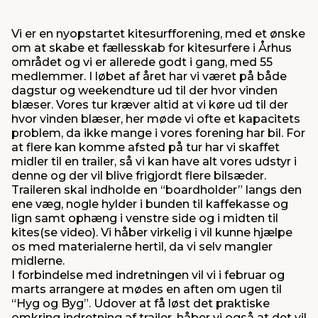
Vi er en nyopstartet kitesurfforening, med et ønske
om at skabe et fællesskab for kitesurfere i Århus
området og vi er allerede godt i gang, med 55
medlemmer. I løbet af året har vi været på både
dagstur og weekendture ud til der hvor vinden
blæser. Vores tur kræver altid at vi køre ud til der
hvor vinden blæser, her møde vi ofte et kapacitets
problem, da ikke mange i vores forening har bil. For
at flere kan komme afsted på tur har vi skaffet
midler til en trailer, så vi kan have alt vores udstyr i
denne og der vil blive frigjordt flere bilsæder.
Traileren skal indholde en “boardholder” langs den
ene væg, nogle hylder i bunden til kaffekasse og
lign samt ophæng i venstre side og i midten til
kites(se video). Vi håber virkelig i vil kunne hjælpe
os med materialerne hertil, da vi selv mangler
midlerne.
I forbindelse med indretningen vil vi i februar og
marts arrangere at mødes en aften om ugen til
“Hyg og Byg”. Udover at få løst det praktiske
omkring indretning af trailer, håber vi også at det vil