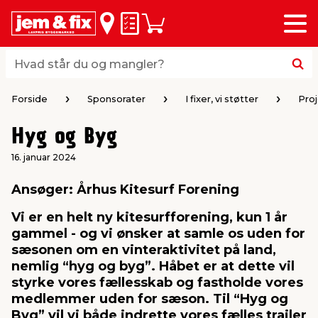
Menu
bage
bage
bage
bage
bage
bage
bage
bage
bage
Huskeseddel
Indkøbskurv
i
i
i
i
i
i
i
i
i
byggematerialer
haven
huset
vvs
el & belysning
maling & kemi
værktøj
bil & fritid
sæsonafslutning
Hvad står du og mangler?
Hvad står du og mangler?
stelse
gning
dsel & varme
værelse
kler
dørsmaling
ktøj
udstyr
nafslutning
Forside
Sponsorater
I fixer, vi støtter
Pro
Hyg og Byg
 loft & vægge
oldning
t
ndørsbelysning
ndørsmaling
værktøj
udstyr
16. januar 2024
& vinduer
møbler
tning
haner & armatur
dørsbelysning
udstyr
aring af værktøj
ing
Ansøger: Århus Kitesurf Forening
Vi er en helt ny kitesurfforening, kun 1 år
eplader
redskaber
er & ophæng
e
lder
ring & kemikalier
e maskiner
rtikler
gammel - og vi ønsker at samle os uden for
sæsonen om en vinteraktivitet på land,
nemlig “hyg og byg”. Håbet er at dette vil
& brædder
maskiner
ing & opbevaring
 & ventilation
t Home
el- & fugemasse
redskaber
ronik
styrke vores fællesskab og fastholde vores
medlemmer uden for sæson. Til “Hyg og
ruktion
bygninger
ner & persienner
 & kloak
okker
r & spande
& underholdning
Byg” vil vi både indrette vores fælles trailer