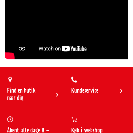
4
5
6
7
8
9
10
11
12
13
Find en butik
Kundeservice
nær dig
Åbent alle dage 8 -
Køb i webshop