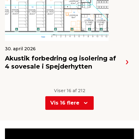
30. april 2026
Akustik forbedring og isolering af
4 sovesale i Spejderhytten
Viser 16 af 212
Vis 16 flere
0
1
2
3