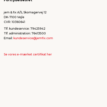
Fortrydelsesret
Bliv leverandør/Become supplier
Fortryd ordre
jem & fix A/S, Skomagervej 12
DK-7100 Vejle
CVR: 10360641
Tlf. kundeservice: 79425942
Tlf. administration: 76413500
Email:
kundeservice@jemfix.com
Se vores e-mærket certifikat her
jemogfix.dk
jemfix.se
jemogfix.no
Cookie-indstillinger