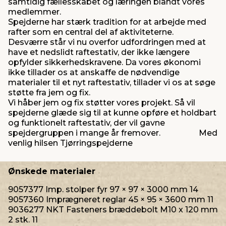
samtidig fællesskabet og læringen blandt vores
medlemmer.
Spejderne har stærk tradition for at arbejde med
rafter som en central del af aktiviteterne.
Desværre står vi nu overfor udfordringen med at
have et nedslidt raftestativ, der ikke længere
opfylder sikkerhedskravene. Da vores økonomi
ikke tillader os at anskaffe de nødvendige
materialer til et nyt raftestativ, tillader vi os at søge
støtte fra jem og fix.
Vi håber jem og fix støtter vores projekt. Så vil
spejderne glæde sig til at kunne opføre et holdbart
og funktionelt raftestativ, der vil gavne
spejdergruppen i mange år fremover. Med
venlig hilsen Tjørringspejderne
Ønskede materialer
9057377 Imp. stolper fyr 97 × 97 × 3000 mm 14
9057360 Imprægneret reglar 45 × 95 × 3600 mm 11
9036277 NKT Fasteners bræddebolt M10 x 120 mm
2 stk. 11