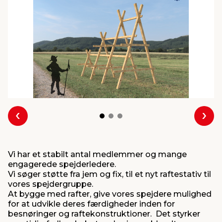
indretning
er & sikkerhed
 fittings
dsbelysning
eklædning
& udendørs spa
r & stilladser
e
behandling
ne, data & TV
& fritid
debeklædning
ing
asser & standere
rier
 sko
antning
ri & syltning
Forrige
Næs
dyr & ukrudt
Vi har et stabilt antal medlemmer og mange
engagerede spejderledere.
Vi søger støtte fra jem og fix, til et nyt raftestativ til
vores spejdergruppe.
At bygge med rafter, give vores spejdere mulighed
for at udvikle deres færdigheder inden for
besnøringer og raftekonstruktioner. Det styrker