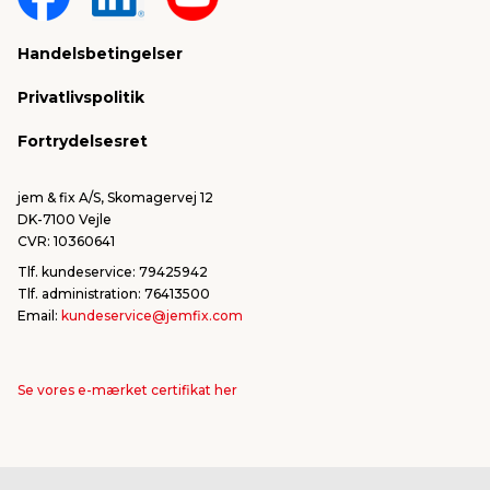
Sponsorater & projekter
Reklamation
Handelsbetingelser
Konkurrencevindere
Varemærker
Privatlivspolitik
FSC®
Falske mails & svindel
Fortrydelsesret
Bliv leverandør/Become supplier
Fortryd ordre
jem & fix A/S, Skomagervej 12
DK-7100 Vejle
CVR: 10360641
Tlf. kundeservice: 79425942
Tlf. administration: 76413500
Email:
kundeservice@jemfix.com
Se vores e-mærket certifikat her