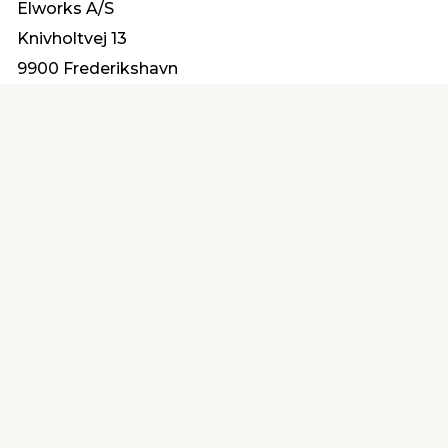
Elworks A/S
Knivholtvej 13
9900 Frederikshavn
mail@elworks.dk
Find en butik
Kundeservice
nær dig
Åbent alle dage 8 -
Køb i webshop
19
byt i butik