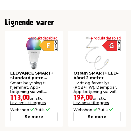
Lignende varer
Produktdatablad
Produktdatablad
LEDVANCE SMART+
Osram SMART+ LED-
standard pære
bånd 2 meter
RGBW E27 9,5 W
Smart belysning til
Hvidt og farvet lys
hjemmet. App-
(RGB+TW). Dæmpbar.
betjening via wifi.
App-betjening via wifi.
Farvet/hvidt lys
113,00
197,00
pr. stk.
pr. stk.
(RGB+TW).
Lev. omk. tillægges
Lev. omk. tillægges
Webshop
Butik
Webshop
Butik
Se mere
Se mere