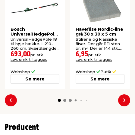
Bosch
Haveflise Nordic-line
UniversalHedgePole
grå 30 x 30 x 5 cm
18 hækkeklipper
UniversalHedgePole 18
Stilrene og klassiske
m/teleskop
til høje hække. H210-
fliser. Der går 11,11 sten
260 cm. Sværdlængde:
pr. m². Der er 144 stk.
43 cm.
pr. palle.
693,00
6,95
pr. stk.
pr. stk.
Lev. omk. tillægges
Lev. omk. tillægges
Webshop
Webshop
Butik
Se mere
Se mere
Forrige
Næs
Producent