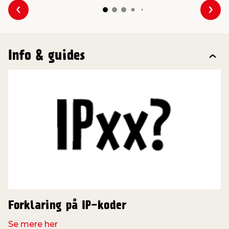
Forrige
Næs
Info & guides
Forklaring på IP-koder
Se mere her