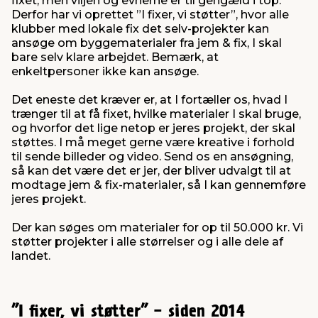
fixet, men viljen og evnerne er til gengæld i top.
Derfor har vi oprettet ”I fixer, vi støtter”, hvor alle
klubber med lokale fix det selv-projekter kan
indretning
er & sikkerhed
 fittings
dsbelysning
eklædning
& udendørs spa
ansøge om byggematerialer fra jem & fix, I skal
bare selv klare arbejdet. Bemærk, at
enkeltpersoner ikke kan ansøge.
r & stilladser
e
behandling
ne, data & TV
& fritid
Det eneste det kræver er, at I fortæller os, hvad I
trænger til at få fixet, hvilke materialer I skal bruge,
debeklædning
ing
asser & standere
rier
 sko
og hvorfor det lige netop er jeres projekt, der skal
støttes. I må meget gerne være kreative i forhold
til sende billeder og video. Send os en ansøgning,
antning
ri & syltning
så kan det være det er jer, der bliver udvalgt til at
modtage jem & fix-materialer, så I kan gennemføre
jeres projekt.
dyr & ukrudt
Der kan søges om materialer for op til 50.000 kr. Vi
støtter projekter i alle størrelser og i alle dele af
landet.
”I fixer, vi støtter” - siden 2014