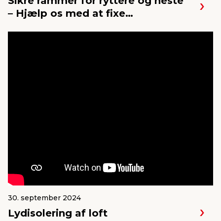
Sikre rammer for ryttere og heste
– Hjælp os med at fixe
ridebanehegnet i Vestbirk
Rideklub
30. september 2024
Lydisolering af loft