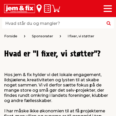
Menu
bage
bage
bage
bage
bage
bage
bage
bage
bage
Huskeseddel
Indkøbskurv
i
i
i
i
i
i
i
i
i
byggematerialer
haven
huset
vvs
el & belysning
maling & kemi
værktøj
bil & fritid
sæsonafslutning
Hvad står du og mangler?
Hvad står du og mangler?
stelse
gning
dsel & varme
værelse
kler
dørsmaling
ktøj
udstyr
nafslutning
Forside
Sponsorater
I fixer, vi støtter
 loft & vægge
oldning
t
ndørsbelysning
ndørsmaling
værktøj
udstyr
Hvad er "I fixer, vi støtter"?
& vinduer
møbler
tning
haner & armatur
dørsbelysning
udstyr
aring af værktøj
ing
Hos jem & fix hylder vi det lokale engagement,
ildsjælene, kreativiteten og lysten til at skabe
eplader
redskaber
er & ophæng
e
lder
ring & kemikalier
e maskiner
rtikler
noget sammen. Vi vil derfor sætte fokus på de
mange store og små gør det selv-projekter, der
findes rundt omkring i landets foreninger, klubber
& brædder
maskiner
ing & opbevaring
 & ventilation
t Home
el- & fugemasse
redskaber
ronik
og andre fællesskaber.
I har måske ikke økonomien til at få projekterne
ruktion
bygninger
ner & persienner
 & kloak
okker
r & spande
& underholdning