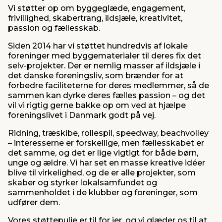
Vi støtter op om byggeglæde, engagement,
frivillighed, skabertrang, ildsjæle, kreativitet,
passion og fællesskab.
Siden 2014 har vi støttet hundredvis af lokale
foreninger med byggematerialer til deres fix det
selv-projekter. Der er nemlig masser af ildsjæle i
det danske foreningsliv, som brænder for at
forbedre faciliteterne for deres medlemmer, så de
sammen kan dyrke deres fælles passion – og det
vil vi rigtig gerne bakke op om ved at hjælpe
foreningslivet i Danmark godt på vej.
Ridning, træskibe, rollespil, speedway, beachvolley
– interesserne er forskellige, men fællesskabet er
det samme, og det er lige vigtigt for både børn,
unge og ældre. Vi har set en masse kreative idéer
blive til virkelighed, og de er alle projekter, som
skaber og styrker lokalsamfundet og
sammenholdet i de klubber og foreninger, som
udfører dem.
Vores støttepulje er til for jer, og vi glæder os til at