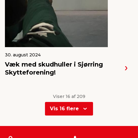
30. august 2024
Væk med skudhuller i Sjørring
Skytteforening!
Viser 16 af 209
Vis 16 flere
0
1
2