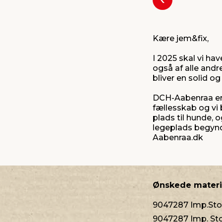
Forrige
Kære jem&fix,
I 2025 skal vi h
også af alle andr
bliver en solid o
DCH-Aabenraa er e
fællesskab og vi b
plads til hunde,
legeplads begynder
Aabenraa.dk
Ønskede materi
9047287 Imp.Stol
9047287 Imp. Sto