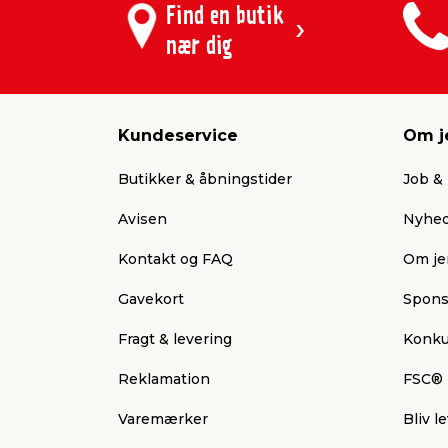
Find en butik
nær dig
Kundeservice
Om j
Butikker & åbningstider
Job & 
Avisen
Nyhed
Kontakt og FAQ
Om je
Gavekort
Spons
Fragt & levering
Konku
Reklamation
FSC®
Varemærker
Bliv 