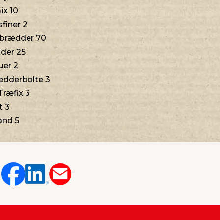
x 10
finer 2
ebrædder 70
der 25
uer 2
dderbolte 3
Træfix 3
t 3
and 5