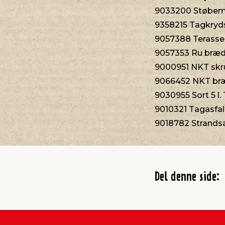
9033200 Støbemi
9358215 Tagkryds
9057388 Terass
9057353 Ru bræd
9000951 NKT skr
9066452 NKT bræ
9030955 Sort 5 l. 
9010321 Tagasfal
9018782 Strands
Del denne side: