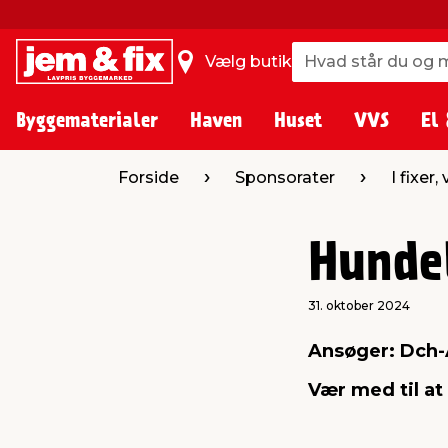
Hvad står du og m
Hvad står du og m
Vælg butik
Byggematerialer
Haven
Huset
VVS
El 
Forside
Sponsorater
I fixer,
Hunde
31. oktober 2024
Ansøger: Dch-
Vær med til at