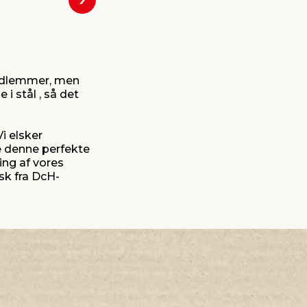
Næste
medlemmer, men
i stål , så det
i elsker
ve denne perfekte
ing af vores
ask fra DcH-