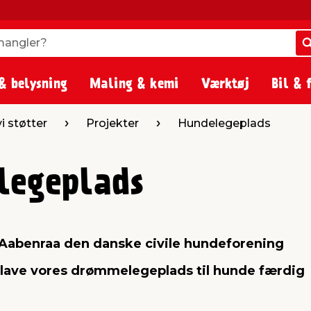
angler?
angler?
& belysning
Maling & kemi
Værktøj
Bil & 
 vi støtter
Projekter
Hundelegeplads
legeplads
Aabenraa den danske civile hundeforening
 lave vores drømmelegeplads til hunde færdig