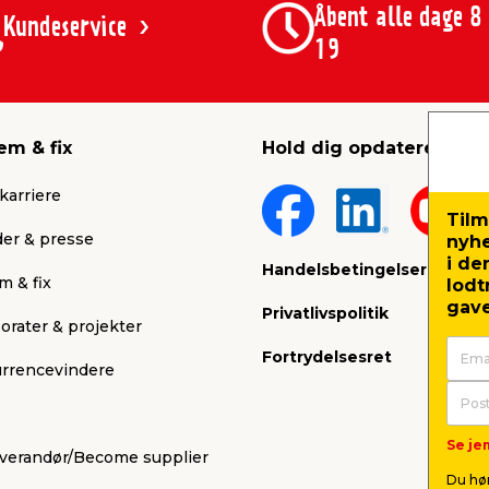
Åbent alle dage 8
Kundeservice
19
em & fix
Hold dig opdateret
karriere
Tilm
er & presse
nyh
i de
Handelsbetingelser
m & fix
lodt
gave
Privatlivspolitik
orater & projekter
Fortrydelsesret
rrencevindere
Se jem
leverandør/Become supplier
Du hør