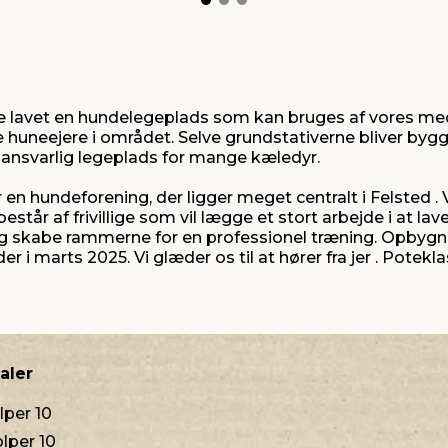
ave lavet en hundelegeplads som kan bruges af vores 
e huneejere i området. Selve grundstativerne bliver bygge 
g ansvarlig legeplads for mange kæledyr.
n hundeforening, der ligger meget centralt i Felsted . V
estår af frivillige som vil lægge et stort arbejde i at la
 og skabe rammerne for en professionel træning. Opbygn
 i marts 2025. Vi glæder os til at hører fra jer . Potekl
aler
per 10
lper 10