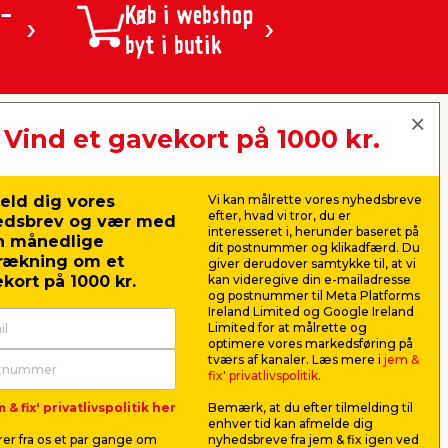
 -
Køb i webshop
byt i butik
Vind et gavekort på 1000 kr.
jem & fix A/S, Skomagervej 12
DK-7100 Vejle
CVR: 10360641
eld dig vores
Vi kan målrette vores nyhedsbreve
Tlf. kundeservice: 79425942
efter, hvad vi tror, du er
edsbrev og vær med
Tlf. administration: 76413500
interesseret i, herunder baseret på
n månedlige
Email:
kundeservice@jemfix.com
dit postnummer og klikadfærd. Du
rækning om et
giver derudover samtykke til, at vi
kort på 1000 kr.
kan videregive din e-mailadresse
og postnummer til Meta Platforms
Se vores e-mærket certifikat her
Ireland Limited og Google Ireland
Limited for at målrette og
optimere vores markedsføring på
tværs af kanaler. Læs mere i
jem &
fix' privatlivspolitik
.
 & fix' privatlivspolitik her
Bemærk, at du efter tilmelding til
enhver tid kan afmelde dig
er fra os et par gange om
nyhedsbreve fra jem & fix igen ved