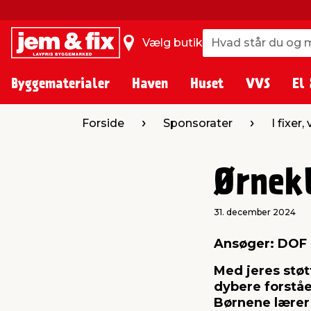
Hvad står du og m
Hvad står du og m
Vælg butik
Byggematerialer
Haven
Huset
VVS
El 
Forside
Sponsorater
I fixer,
Ørnek
31. december 2024
Ansøger: DOF
Med jeres støt
dybere forståe
Børnene lærer