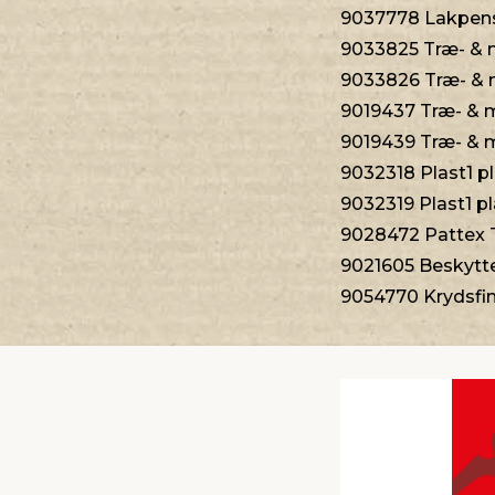
9037778 Lakpens
9033825 Træ- & m
9033826 Træ- & me
9019437 Træ- & m
9019439 Træ- & me
9032318 Plast1 p
9032319 Plast1 p
9028472 Pattex 
9021605 Beskyttel
9054770 Krydsfin