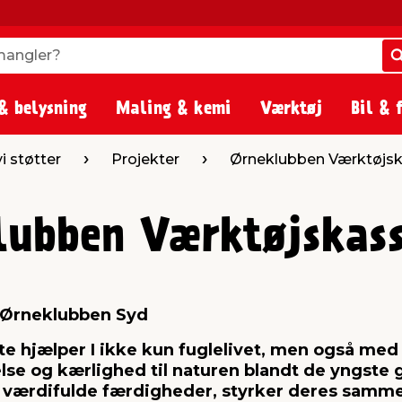
angler?
angler?
& belysning
Maling & kemi
Værktøj
Bil & 
 vi støtter
Projekter
Ørneklubben Værktøjs
lubben Værktøjskas
 Ørneklubben Syd
te hjælper I ikke kun fuglelivet, men også med
lse og kærlighed til naturen blandt de yngste 
 værdifulde færdigheder, styrker deres samm