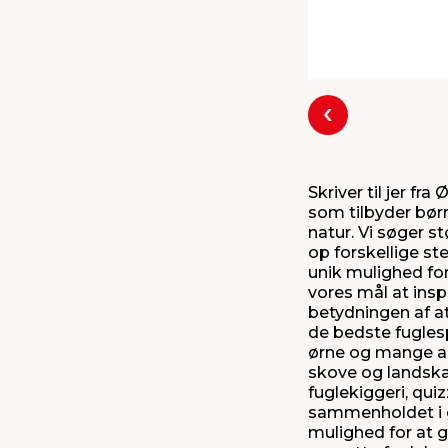
Forrige
Skriver til jer f
som tilbyder børn
natur. Vi søger st
op forskellige st
unik mulighed for
vores mål at insp
betydningen af at
de bedste fugles
ørne og mange an
skove og landskab
fuglekiggeri, qui
sammenholdet i 
mulighed for at g