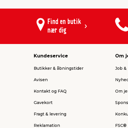
Find en butik
nær dig
Kundeservice
Om j
Butikker & åbningstider
Job & 
Avisen
Nyhed
Kontakt og FAQ
Om je
Gavekort
Spons
Fragt & levering
Konku
Reklamation
FSC®