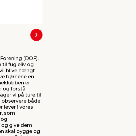
Næste
k Forening (DOF),
il fugleliv og
vil blive hængt
ive børnene en
rneklubben er
n og forstå
er vi på ture til
at observere både
 lever i vores
er, som
n og
k og give dem
men skal bygge og