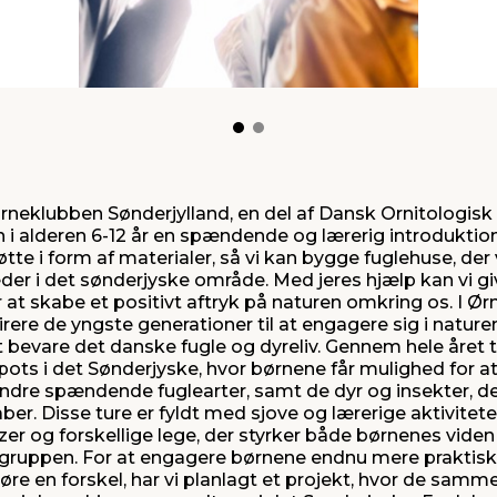
ra Ørneklubben Sønderjylland, en del af Dansk Ornitologis
 i alderen 6-12 år en spændende og lærerig introduktion t
øtte i form af materialer, så vi kan bygge fuglehuse, der 
eder i det sønderjyske område. Med jeres hjælp kan vi g
 at skabe et positivt aftryk på naturen omkring os. I Ø
irere de yngste generationer til at engagere sig i nature
 bevare det danske fugle og dyreliv. Gennem hele året tag
pots i det Sønderjyske, hvor børnene får mulighed for 
dre spændende fuglearter, samt de dyr og insekter, der
er. Disse ture er fyldt med sjove og lærerige aktivitet
zzer og forskellige lege, der styrker både børnenes vide
gruppen. For at engagere børnene endnu mere praktis
øre en forskel, har vi planlagt et projekt, hvor de sam