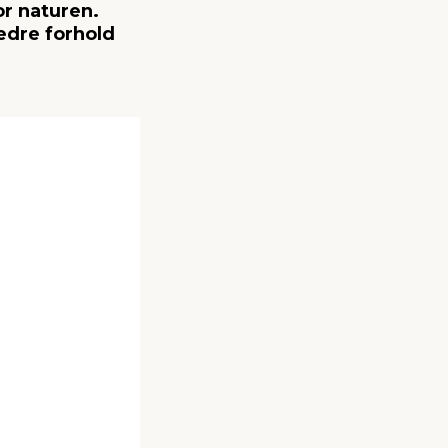
or naturen.
edre forhold