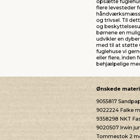
opsætte fuglehus
flere levesteder 
håndværksmæssige
og trivsel. Til d
og beskyttelsesud
børnene en muligh
udvikler en dyber
med til at støtte
fuglehuse vi ger
eller flere, inden
behjælpelige me
Ønskede materi
9055817 Sandpapi
9022224 Falke m
9358298 NKT Fast
9020507 Irwin ju
Tommestok 2 met