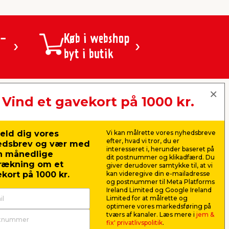
 -
Køb i webshop
byt i butik
Vind et gavekort på 1000 kr.
jem & fix A/S, Skomagervej 12
DK-7100 Vejle
CVR: 10360641
eld dig vores
Vi kan målrette vores nyhedsbreve
Tlf. kundeservice: 79425942
efter, hvad vi tror, du er
edsbrev og vær med
Tlf. administration: 76413500
interesseret i, herunder baseret på
n månedlige
Email:
kundeservice@jemfix.com
dit postnummer og klikadfærd. Du
rækning om et
giver derudover samtykke til, at vi
kort på 1000 kr.
kan videregive din e-mailadresse
og postnummer til Meta Platforms
Se vores e-mærket certifikat her
Ireland Limited og Google Ireland
Limited for at målrette og
optimere vores markedsføring på
tværs af kanaler. Læs mere i
jem &
fix' privatlivspolitik
.