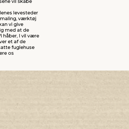
sene vil skabe
lenes levesteder
, maling, værktøj
kan vi give
dig med at de
 håber, I vil være
ver et af de
satte fuglehuse
være os