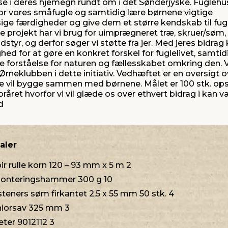
e i deres hjemegn rundt om i det Sønderjyske. Fuglehu
for vores småfugle og samtidig lære børnene vigtige
 færdigheder og give dem et større kendskab til fug
ette projekt har vi brug for uimprægneret træ, skruer/søm
styr, og derfor søger vi støtte fra jer. Med jeres bidrag 
ed for at gøre en konkret forskel for fuglelivet, samti
e forståelse for naturen og fællesskabet omkring den. Vi
 Ørneklubben i dette initiativ. Vedhæftet er en oversigt o
ne vil bygge sammen med børnene. Målet er 100 stk. op
 foråret hvorfor vi vil glæde os over ethvert bidrag i kan 
d
aler
r rulle korn 120 – 93 mm x 5 m 2
onteringshammer 300 g 10
eners søm firkantet 2,5 x 55 mm 50 stk. 4
niorsav 325 mm 3
er 9012112 3