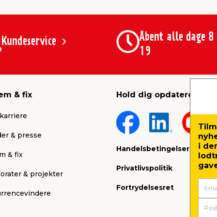
Åbent alle dage 8
Kundeservice
19
em & fix
Hold dig opdateret
karriere
Tilm
er & presse
nyh
i de
Handelsbetingelser
m & fix
lodt
gave
Privatlivspolitik
orater & projekter
Fortrydelsesret
rrencevindere