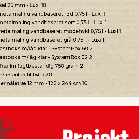
el 25 mm - Luxi 10
etalmaling vandbaseret rød 0,75 l - Luxi 1
talmaling vandbaseret sort 0,75 l - Luxi 1
etalmaling vandbaseret modehvid 0,75 l - Luxi 1
talmaling vandbaseret grå 0,75 l. - Luxi 1
lastboks m/låg klar - SystemBox 60 2
lastboks m/låg klar - SystemBox 32 2
Trælim fugtbestandig 750 gram 2
sesbriller til børn 20
er nåletræ 12 mm - 122 x 244 cm 10