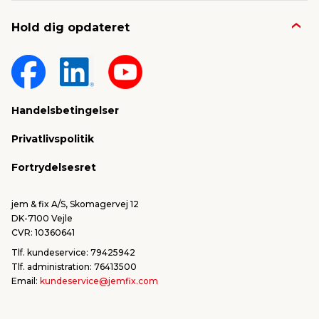
Job & karriere
Kontakt og FAQ
Hold dig opdateret
Nyheder & presse
Gavekort
Om jem & fix
Fragt & levering
Sponsorater & projekter
Reklamation
Handelsbetingelser
Konkurrencevindere
Varemærker
Privatlivspolitik
FSC®
Falske mails & svindel
Fortrydelsesret
Bliv leverandør/Become supplier
Fortryd ordre
jem & fix A/S, Skomagervej 12
DK-7100 Vejle
CVR: 10360641
Tlf. kundeservice: 79425942
Tlf. administration: 76413500
Email:
kundeservice@jemfix.com