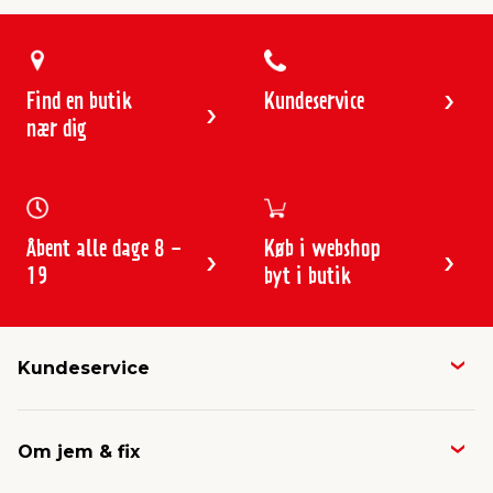
Find en butik
Kundeservice
nær dig
Åbent alle dage 8 -
Køb i webshop
19
byt i butik
Kundeservice
Butikker & åbningstider
Om jem & fix
Avisen