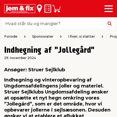
Menu
bage
bage
bage
bage
bage
bage
bage
bage
bage
Huskeseddel
Indkøbskurv
i
i
i
i
i
i
i
i
i
byggematerialer
haven
huset
vvs
el & belysning
maling & kemi
værktøj
bil & fritid
sæsonafslutning
Hvad står du og mangler?
Hvad står du og mangler?
stelse
gning
dsel & varme
værelse
kler
dørsmaling
ktøj
udstyr
nafslutning
Forside
Sponsorater
I fixer, vi støtter
Pro
Indhegning af "Jollegård"
 loft & vægge
oldning
t
ndørsbelysning
ndørsmaling
værktøj
udstyr
29. november 2024
& vinduer
møbler
tning
haner & armatur
dørsbelysning
udstyr
aring af værktøj
ing
Ansøger: Struer Sejlklub
Indhegning og vinteropbevaring af
eplader
redskaber
er & ophæng
e
lder
ring & kemikalier
e maskiner
rtikler
Ungdomsafdelingens joller og materiel.
Struer Sejlklubs Ungdomsafdeling ønsker
at opsætte et nyt hegn omkring vores
& brædder
maskiner
ing & opbevaring
 & ventilation
t Home
el- & fugemasse
redskaber
ronik
”Jollegård”, som er det område, hvor vi
opbevarer jollerne i sejlsæsonen. Desuden
ruktion
bygninger
ner & persienner
 & kloak
okker
r & spande
& underholdning
ønsker vi at etablere et aflukket