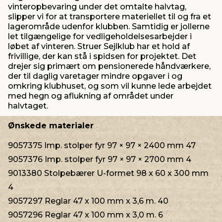
vinteropbevaring under det omtalte halvtag,
slipper vi for at transportere materiellet til og fra et
lagerområde udenfor klubben. Samtidig er jollerne
let tilgængelige for vedligeholdelsesarbejder i
løbet af vinteren. Struer Sejlklub har et hold af
frivillige, der kan stå i spidsen for projektet. Det
drejer sig primært om pensionerede håndværkere,
der til daglig varetager mindre opgaver i og
omkring klubhuset, og som vil kunne lede arbejdet
med hegn og aflukning af området under
halvtaget.
Ønskede materialer
9057375 Imp. stolper fyr 97 × 97 × 2400 mm 47
9057376 Imp. stolper fyr 97 × 97 × 2700 mm 4
9013380 Stolpebærer U-formet 98 x 60 x 300 mm
4
9057297 Reglar 47 x 100 mm x 3,6 m. 40
9057296 Reglar 47 x 100 mm x 3,0 m. 6