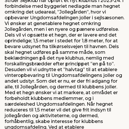
Struer Sejlklub har opført et nyt klubhus i 2023-24. I
forbindelse med byggeriet nedlagde man hegnet
omkring det udeareal, ”Jollegården”, hvor vi
opbevarer Ungdomsafdelingen joller i sejlsæsonen.
Vi ønsker at genetablere hegnet omkring
Jollegården, men i en nyere og pænere udførelse.
Dels vil vi opsætte et hegn, der er lavere end det
oprindelige; 1,5 meter i stedet for 1,8 meter, for at
bevare udsynet fra tilkørselsvejen til havnen. Dels
skal hegnet udføres på samme måde, som
beklædningen på det nye klubhus, nemlig med
forskallingsbrædder efter princippet ”en på to”.
Desuden vil vi udnytte et ”halvtag” til at etablere
vinteropbevaring til Ungdomsafdelingens joller og
andet udstyr. Som det er nu, er der fri adgang for
alle, til Jollegården, og dermed til klubbens joller.
Med et hegn ønsker vi at markere, at området er
forbeholdt klubbens medlemmer, og i
særdeleshed Ungdomsafdelingen. Når hegnet
reduceres til 1,5 meter vil det give frit indsyn til
jollegården og aktiviteterne, og dermed,
forhåbentlig, skabe interesse for klubbens
ungdomsafdeling. Ved at etablere