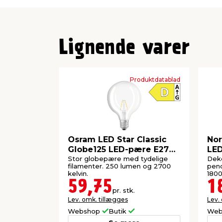
Længde
Lignende varer
Produktdatablad
Osram LED Star Classic
Nor
Globe125 LED-pære E27
LED
2,5 W
W 
Stor globepære med tydelige
Deko
filamenter. 250 lumen og 2700
pen
kelvin.
1800
59,75
1
pr. stk.
Lev. omk. tillægges
Lev.
Webshop
Butik
Web