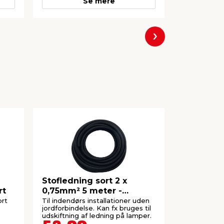
Se mere
Næste
Stofledning sort 2 x
Ledning r
rt
0,75mm² 5 meter -
mm² 10 m
Elworks
ort
Til indendørs installationer uden
Kan bruges
jordforbindelse. Kan fx bruges til
monteringsl
udskiftning af ledning på lamper.
forlængerle
af stikprop