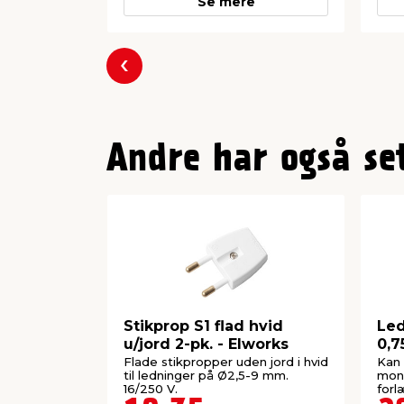
Se mere
Forrige
Andre har også se
Stikprop S1 flad hvid
Led
u/jord 2-pk. - Elworks
0,7
Elw
Flade stikpropper uden jord i hvid
Kan
til ledninger på Ø2,5-9 mm.
mont
16/250 V.
forl
af s