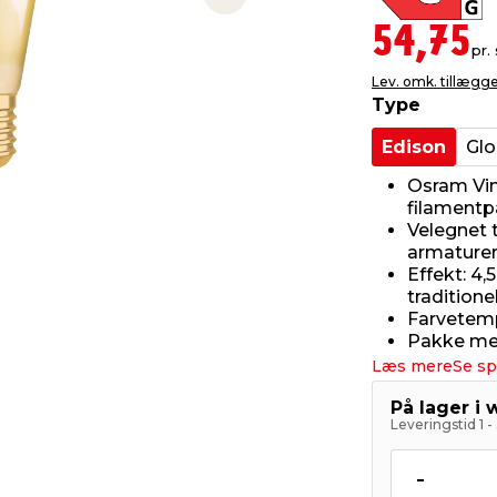
Next slide
54,75
pr. 
Lev. omk. tillægg
Type
Edison
Gl
Osram Vin
filament
Velegnet 
armaturer
Effekt: 4,
tradition
Farvetemp
Pakke med
Læs mere
Se sp
På lager i
Leveringstid 1 
-