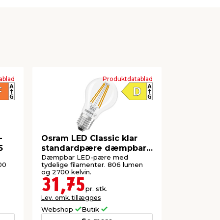
ablad
Produktdatablad
-
Osram LED Classic klar
LED-pære
5
standardpære dæmpbar
1,4 W E27
E27 7,0 W
Dæmpbar LED-pære med
Til pendelo
00
tydelige filamenter. 806 lumen
150 lumen o
og 2700 kelvin.
31,75
59,0
pr. stk.
Lev. omk. tillægges
Lev. omk. til
Webshop
Butik
Webshop