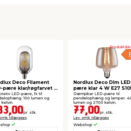
140 mm
Produktdat
dlux Deco Filament
Nordlux Deco Dim LED
-pære klar/røgfarvet 4
pære klar 4 W E27 S10
E27
rativ LED-pære, fx til
Dæmpbar LED-pære til
delophæng. 100 lumen og
pendelophæng og lamper. 4
 kelvin.
lumen og 2700 kelvin.
83,00
77,00
pr. stk.
pr. stk.
 omk. tillægges
Lev. omk. tillægges
shop
Webshop