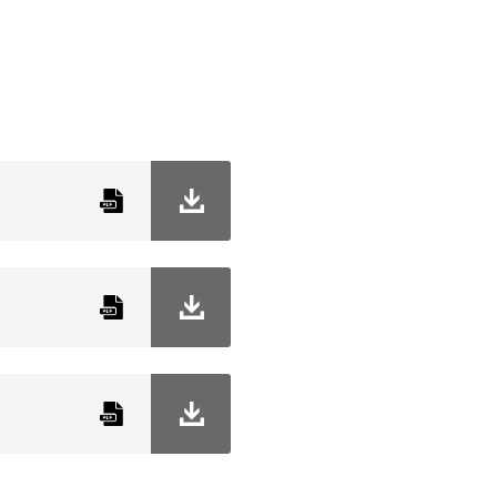
Nej
G
Osram
4,5 W
220–240 V
2000 kelvin
100000
15000
64 mm