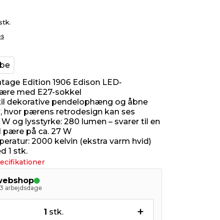
stk.
es
obe
tage Edition 1906 Edison LED-
pære med E27-sokkel
til dekorative pendelophæng og åbne
, hvor pærens retrodesign kan ses
5 W og lysstyrke: 280 lumen – svarer til en
el pære på ca. 27 W
eratur: 2000 kelvin (ekstra varm hvid)
 1 stk.
ecifikationer
 webshop
- 3 arbejdsdage
+
1
stk.