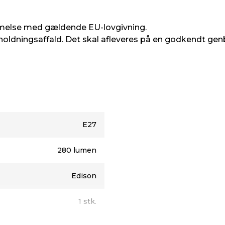
assiske glødetråde, som i
ED, er de samtidig
på op til 15000
melse med gældende EU-lovgivning.
d tonet glas.
oldningsaffald. Det skal afleveres på en godkendt gen
E27
280 lumen
Edison
1 stk.