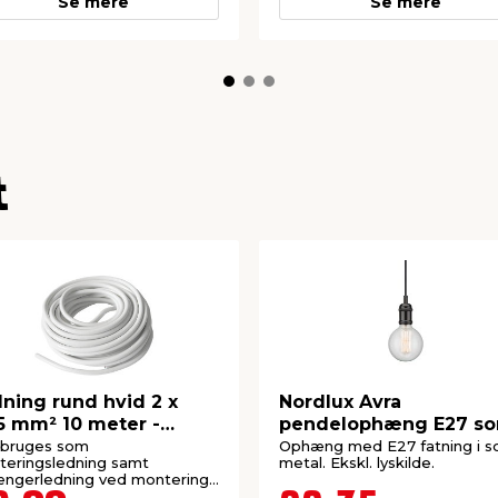
Se mere
Se mere
t
ning rund hvid 2 x
Nordlux Avra
5 mm² 10 meter -
pendelophæng E27 so
orks
 bruges som
Ophæng med E27 fatning i s
eringsledning samt
metal. Ekskl. lyskilde.
ængerledning ved montering
tikprop og mellemled.