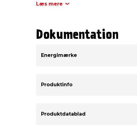
Dæmpbar
Læs mere
Energiklasse
Dokumentation
Mærke
Watt
Energimærke
Volt
Kelvin
Produktinfo
Tænd/sluk
Brændetimer
Produktdatablad
Diameter