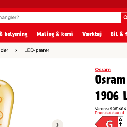
angler?
angler?
& belysning
Maling & kemi
Værktøj
Bil & 
ED-pærer
lder
LED-pærer
Osram
Osram
1906 
Varenr.: 9051484
Produktdatablad