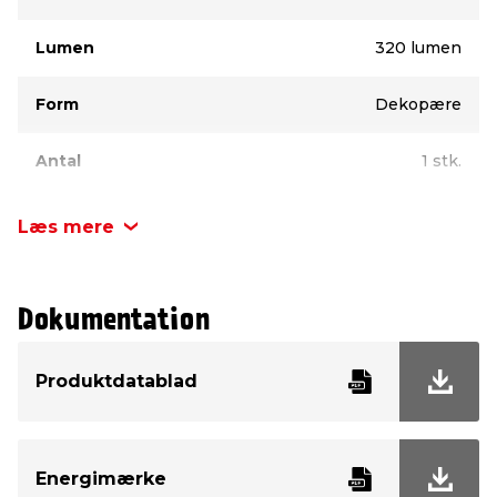
Lumen
320 lumen
Form
Dekopære
Antal
1 stk.
Dæmpbar
Ja
Læs mere
Energiklasse
F
Dokumentation
Mærke
Nordlux
Produktdatablad
Watt
4 W
Volt
220–240 V
Energimærke