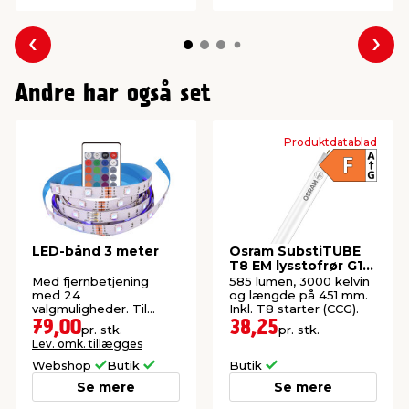
Forrige
Næs
Andre har også set
Produktdatablad
LED-bånd 3 meter
Osram SubstiTUBE
T8 EM lysstofrør G13
451 mm 5,4 W
Med fjernbetjening
585 lumen, 3000 kelvin
med 24
og længde på 451 mm.
valgmuligheder. Til
Inkl. T8 starter (CCG).
indendørs brug.
79,00
38,25
pr. stk.
pr. stk.
Lev. omk. tillægges
Webshop
Butik
Butik
Se mere
Se mere