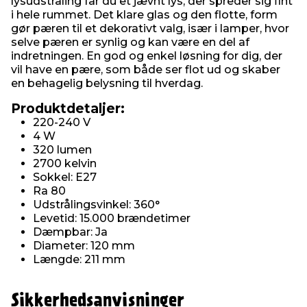
lysudstråling får du et jævnt lys, der spreder sig fint
i hele rummet. Det klare glas og den flotte, form
gør pæren til et dekorativt valg, især i lamper, hvor
selve pæren er synlig og kan være en del af
indretningen. En god og enkel løsning for dig, der
vil have en pære, som både ser flot ud og skaber
en behagelig belysning til hverdag.
Produktdetaljer:
220-240 V
4 W
320 lumen
2700 kelvin
Sokkel: E27
Ra 80
Udstrålingsvinkel: 360°
Levetid: 15.000 brændetimer
Dæmpbar: Ja
Diameter: 120 mm
Længde: 211 mm
Sikkerhedsanvisninger