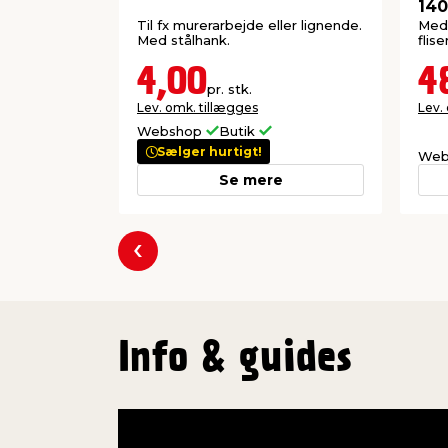
140
Til fx murerarbejde eller lignende.
Med 
Med stålhank.
flise
4,00
4
pr. stk.
Lev. omk. tillægges
Lev.
Webshop
Butik
Sælger hurtigt!
Web
Se mere
Forrige
Info & guides