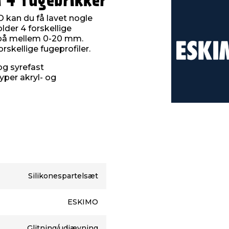
 4 fugebrikker
 kan du få lavet nogle
lder 4 forskellige
e på mellem 0-20 mm.
orskellige fugeprofiler.
og syrefast
yper akryl- og
Silikonespartelsæt
ESKIMO
Glitning/udjævning