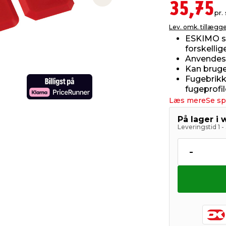
Next slide
35,75
pr. 
Lev. omk. tillægg
ESKIMO si
forskellig
Anvendes t
Kan bruge
Fugebrikke
fugeprofil
Læs mere
Se sp
På lager i
Leveringstid 1 
-