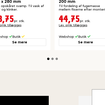
 x 280 mm
200 mm
opskåret svamp. Til vask af
Til fordeling af fugemasse
r og klinker.
mellem fliserne efter monter
8,75
44,75
pr. stk.
pr. stk.
 omk. tillægges
Lev. omk. tillægges
shop
Butik
Webshop
Butik
Se mere
Se mere