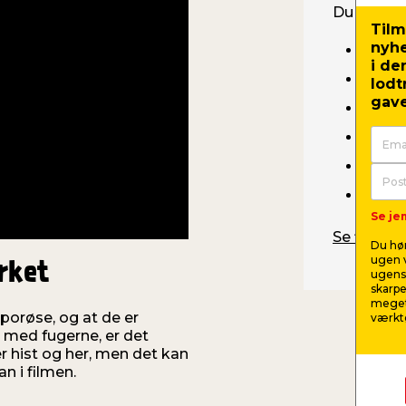
Du skal b
Tilm
nyh
Cemen
i de
Vinkel
lodt
gave
Hamm
Bræt 
Smal 
Glitt
Se jem
Se filmen 
Du hør
ugen v
rket
ugens 
skarpe
meget
 porøse, og at de er
værktø
m med fugerne, er det
ler hist og her, men det kan
n i filmen.