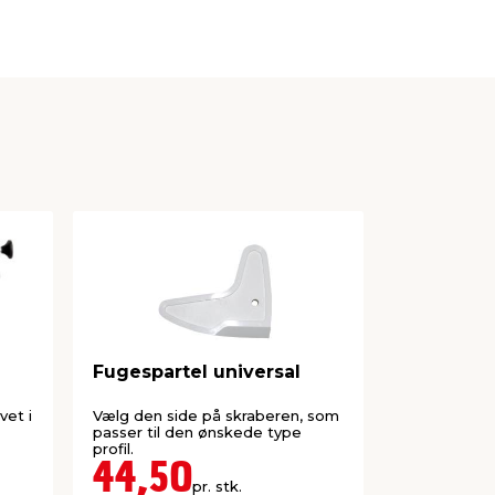
Fugespartel universal
Glittevæs
Stabile®
vet i
Vælg den side på skraberen, som
Til glitning a
passer til den ønskede type
fugemasse, a
profil.
MS polymer
44,50
79,0
pr. stk.