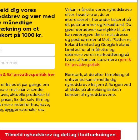
ruge:
eld dig vores
Vi kan målrette vores nyhedsbreve
efter, hvad vi tror, du er
edsbrev og vær med
t & mørtel
interesseret i, herunder baseret på
n månedlige
dit postnummer og klikadfærd. Du
sliber
og
fugefræser
- større opgaver
rækning om et
giver derudover samtykke til, at vi
kort på 1000 kr.
kan videregive din e-mailadresse
er
og
mejsel
- mindre opgaver
og postnummer til Meta Platforms
Ireland Limited og Google Ireland
med et søm - helt små opgaver
Limited for at målrette og
optimere vores markedsføring på
fugeske
tværs af kanaler. Læs mere i
jem &
fix' privatlivspolitik
.
ebræt
 & fix' privatlivspolitik her
Bemærk, at du efter tilmelding til
enhver tid kan afmelde dig
og hele materialelisten her
er fra os et par gange om
nyhedsbreve fra jem & fix igen ved
ia e-mail, når vi sender
at klikke på afmeldingslinket i
avis, aktuelle produkter til
bunden af nyhedsbrevene.
 priser, fix det selv-film og
 mere indenfor hus, have,
j, byggematerialer osv.
Tilmeld nyhedsbrev og deltag i lodtrækningen