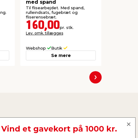
med spand
250 stk.
Til flisearbejdet. Med spand,
Til at hold
ing.
rulleindsats, fugebræt og
mellem fliser
fliserensebræt.
160,00
16,5
pr. stk.
Lev. omk. tillægges
Lev. omk. til
Webshop
Butik
Webshop
Se mere
Næste
Vind et gavekort på 1000 kr.