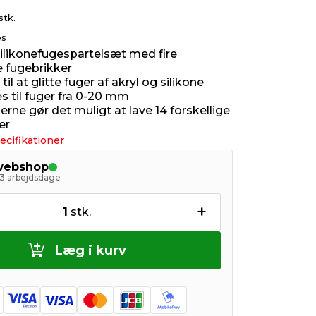
stk.
es
likonefugespartelsæt med fire
e fugebrikker
il at glitte fuger af akryl og silikone
s til fuger fra 0-20 mm
rne gør det muligt at lave 14 forskellige
er
ecifikationer
 webshop
- 3 arbejdsdage
+
1
stk.
Læg i kurv