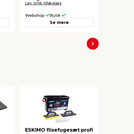
Lev. omk. tillægges
158,00
pr. ltr.
Lev. omk. til
Webshop
Butik
Webshop
Se mere
Næste
ESKIMO flisefugesæt profi
ESKIMO f