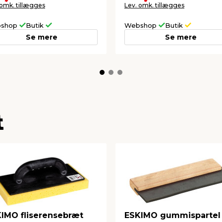
 omk. tillægges
Lev. omk. tillægges
shop
Butik
Webshop
Butik
Se mere
Se mere
t
IMO fliserensebræt
ESKIMO gummispartel