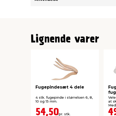
Lignende varer
Fugepindesæt 4 dele
Fu
fug
4 stk. fugepinde i størrelsen 6, 8,
Vele
10 og 15 mm.
at s
Med 
54,50
4
pr. stk.