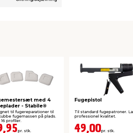
gemestersæt med 4
Fugepistol
eplader - Stabile®
gnet til fugereparationer til
Til standard fugepatroner. La
kubbe fugemassen på plads.
professionel kvalitet.
16 profiler.
9,95
49,00
pr. stk.
pr. stk.