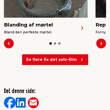
Blanding af mørtel
Repar
Bland den perfekte mørtel.
Forny ø
Forrige
Næs
Se flere fix det selv-film
Del denne side: