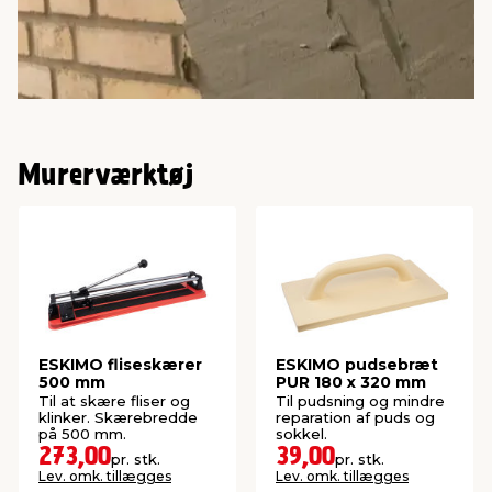
Murerværktøj
ESKIMO fliseskærer
ESKIMO pudsebræt
500 mm
PUR 180 x 320 mm
Til at skære fliser og
Til pudsning og mindre
klinker. Skærebredde
reparation af puds og
på 500 mm.
sokkel.
273,00
39,00
pr. stk.
pr. stk.
Lev. omk. tillægges
Lev. omk. tillægges