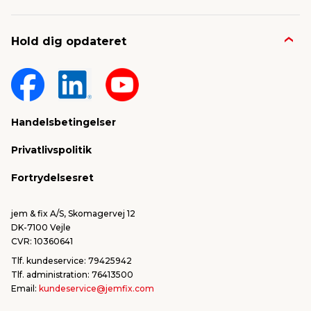
Job & karriere
Kontakt og FAQ
Hold dig opdateret
Nyheder & presse
Gavekort
Om jem & fix
Fragt & levering
Sponsorater & projekter
Reklamation
Handelsbetingelser
Konkurrencevindere
Varemærker
Privatlivspolitik
FSC®
Falske mails & svindel
Fortrydelsesret
Bliv leverandør/Become supplier
Fortryd ordre
jem & fix A/S, Skomagervej 12
DK-7100 Vejle
CVR: 10360641
Tlf. kundeservice: 79425942
Tlf. administration: 76413500
Email:
kundeservice@jemfix.com