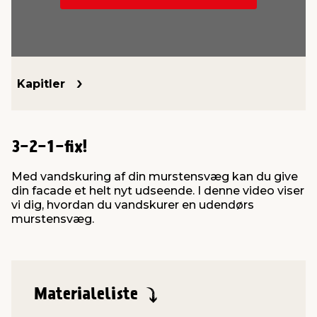
indretning
er & sikkerhed
 fittings
dsbelysning
eklædning
& udendørs spa
r & stilladser
e
behandling
ne, data & TV
& fritid
Kapitler
debeklædning
ing
asser & standere
rier
 sko
3-2-1-fix!
antning
ri & syltning
Med vandskuring af din murstensvæg kan du give
din facade et helt nyt udseende. I denne video viser
vi dig, hvordan du vandskurer en udendørs
dyr & ukrudt
murstensvæg.
Materialeliste