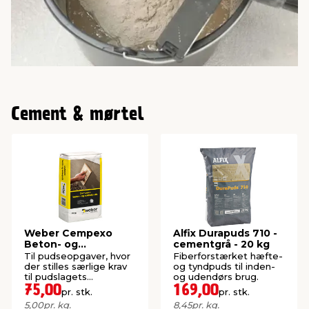
Cement & mørtel
Weber Cempexo
Alfix Durapuds 710 -
Beton- og
cementgrå - 20 kg
sokkelpuds 15 kg
Til pudseopgaver, hvor
Fiberforstærket hæfte-
der stilles særlige krav
og tyndpuds til inden-
til pudslagets
og udendørs brug.
robusthed.
75,00
169,00
pr. stk.
pr. stk.
5,00
pr. kg.
8,45
pr. kg.