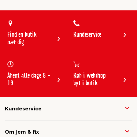
Find en butik
Kundeservice
nær dig
Åbent alle dage 8 -
Køb i webshop
19
byt i butik
Kundeservice
Butikker & åbningstider
Om jem & fix
Avisen