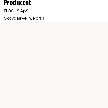
Producent
iTOOLS ApS
Skovdalsvej 4, Port 1
8300 Odder
order@itools.dk
Find en butik
Kundeservice
nær dig
Åbent alle dage 8 -
Køb i webshop
19
byt i butik