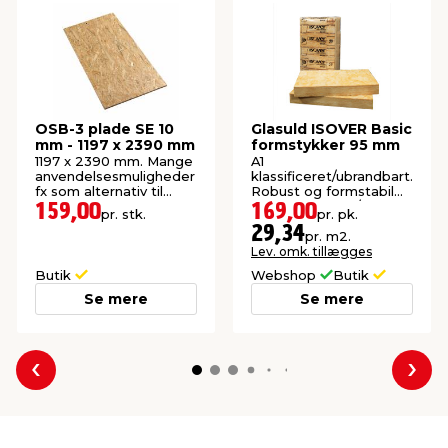
OSB-3 plade SE 10
Glasuld ISOVER Basic
mm - 1197 x 2390 mm
formstykker 95 mm
1197 x 2390 mm. Mange
A1
anvendelsesmuligheder
klassificeret/ubrandbart.
fx som alternativ til
Robust og formstabil
krydsfiner.
isolering. 10 stk./pk.
159,00
169,00
pr. stk.
pr. pk.
(5,76 m²).
29,34
pr. m2.
Lev. omk. tillægges
Butik
Webshop
Butik
Se mere
Se mere
Forrige
Næs