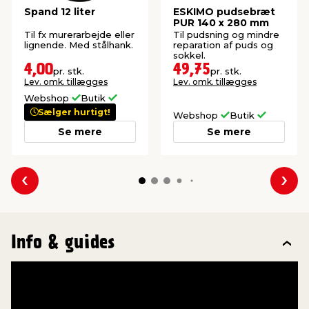
Spand 12 liter
ESKIMO pudsebræt
PUR 140 x 280 mm
Til fx murerarbejde eller
Til pudsning og mindre
lignende. Med stålhank.
reparation af puds og
sokkel.
4,00
49,75
pr. stk.
pr. stk.
Lev. omk. tillægges
Lev. omk. tillægges
Webshop
Butik
Sælger hurtigt!
Webshop
Butik
Se mere
Se mere
Forrige
Næs
Info & guides