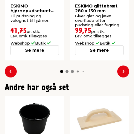
ESKIMO
ESKIMO glittebræt
hjørnepudsebræt
280 x 130 mm
PUR 80 x 260 mm
Til pudsning og
Giver glat og jævn
velegnet til hjørner.
overflade efter
pudsning eller fugning.
41,75
99,75
pr. stk.
pr. stk.
Lev. omk. tillægges
Lev. omk. tillægges
Webshop
Butik
Webshop
Butik
Se mere
Se mere
Forrige
Næs
Andre har også set