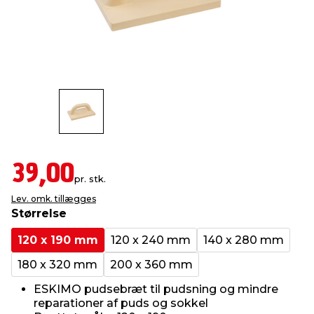
indretning
er & sikkerhed
 fittings
dsbelysning
eklædning
& udendørs spa
r & stilladser
e
behandling
ne, data & TV
& fritid
debeklædning
ing
asser & standere
rier
 sko
antning
ri & syltning
39,00
pr. stk.
Lev. omk. tillægges
dyr & ukrudt
Størrelse
120 x 190 mm
120 x 240 mm
140 x 280 mm
180 x 320 mm
200 x 360 mm
ESKIMO pudsebræt til pudsning og mindre
reparationer af puds og sokkel