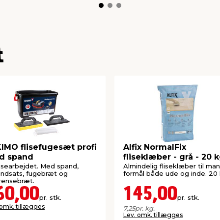
t
IMO flisefugesæt profi
Alfix NormalFix
d spand
fliseklæber - grå - 20 
flisearbejdet. Med spand,
Almindelig fliseklæber til ma
eindsats, fugebræt og
formål både ude og inde. 20 
erensebræt.
60,00
145,00
pr. stk.
pr. stk.
 omk. tillægges
7,25
pr. kg.
Lev. omk. tillægges