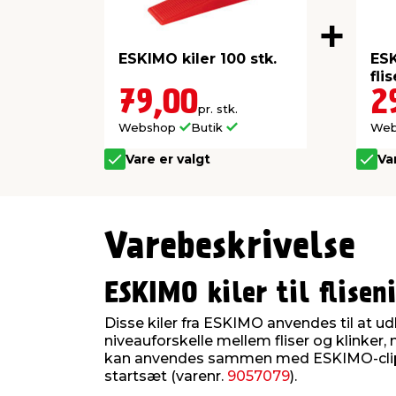
ESKIMO kiler 100 stk.
ES
fli
sta
79,00
2
pr. stk.
Webshop
Butik
We
Vare er valgt
Va
Varebeskrivelse
ESKIMO kiler til flisen
Disse kiler fra ESKIMO anvendes til at ud
niveauforskelle mellem fliser og klinker,
kan anvendes sammen med ESKIMO-clip
startsæt (varenr.
9057079
).