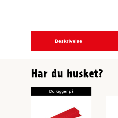
Beskrivelse
Har du husket?
Du kigger på