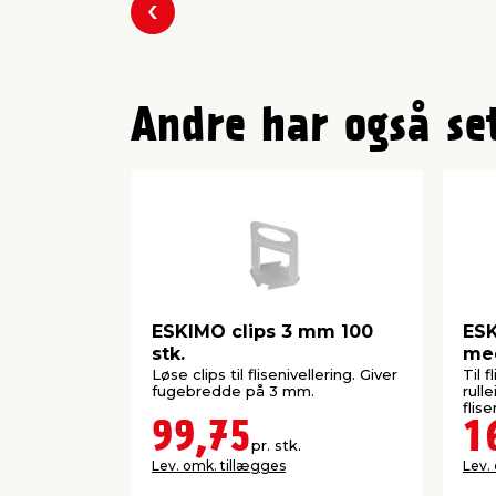
Forrige
Andre har også se
ESKIMO clips 3 mm 100
ESK
stk.
me
Løse clips til flisenivellering. Giver
Til 
fugebredde på 3 mm.
rull
flis
99,75
1
pr. stk.
Lev. omk. tillægges
Lev.