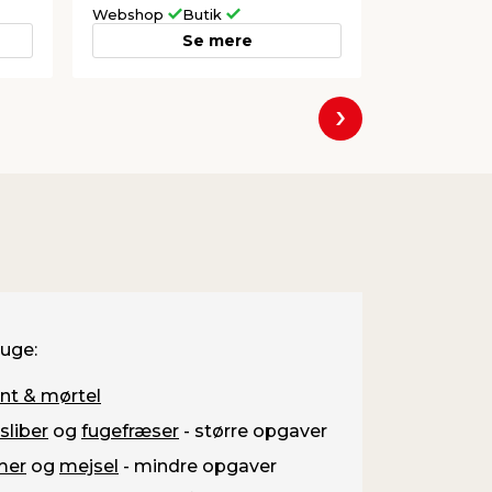
Webshop
Butik
Webshop
Se mere
Næste
ruge:
t & mørtel
sliber
og
fugefræser
- større opgaver
er
og
mejsel
- mindre opgaver