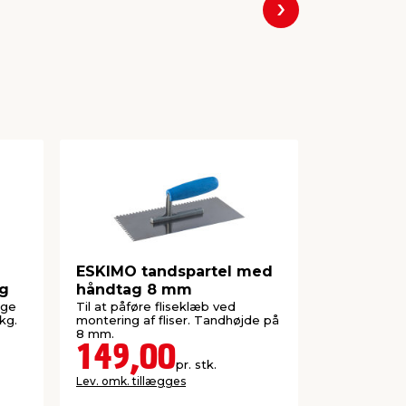
Næste
ESKIMO tandspartel med
ESKIMO f
kg
håndtag 8 mm
250 stk.
nge
Til at påføre fliseklæb ved
Til at hold
kg.
montering af fliser. Tandhøjde på
mellem fliser
8 mm.
149,00
16,5
pr. stk.
Lev. omk. tillægges
Lev. omk. til