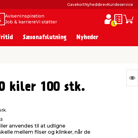
Gavekort
Nyhedsbrev
Kundeservice
Avisen
Inspiration
Søg
Søg
Job & karriere
Vi støtter
Huskesed
Indkø
1
fritid
Sæsonafslutning
Nyheder
S
 kiler 100 stk.
Ing
var
at
stk.
vis
es
ler anvendes til at udligne
kelle mellem fliser og klinker, når de