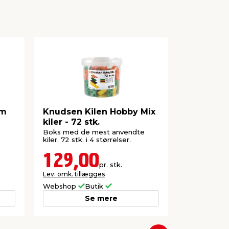
mm
Knudsen Kilen Hobby Mix
Trækiler f
kiler - 72 stk.
Boks med de mest anvendte
Pakke med 12
kiler. 72 stk. i 4 størrelser.
129,00
29,9
pr. stk.
Lev. omk. tillægges
Lev. omk. til
Webshop
Butik
Webshop
Se mere