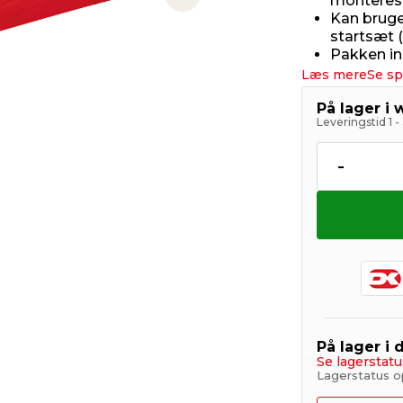
monteres
Next slide
Kan bruge
startsæt 
Pakken in
Læs mere
Se sp
På lager i
Leveringstid 1 
-
På lager i 
Se lagerstatu
Lagerstatus o