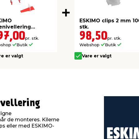
KIMO
ESKIMO clips 2 mm 10
senivellering
stk.
rtsæt
97,00
98,50
pr. stk.
pr. stk.
bshop
Butik
Webshop
Butik
re er valgt
Vare er valgt
ivellering
ligne
 når de monteres. Kilerne
s eller med ESKIMO-