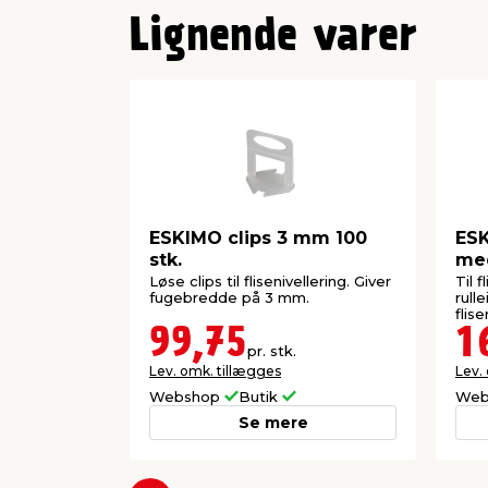
Lignende varer
ESKIMO clips 3 mm 100
ESK
stk.
me
Løse clips til flisenivellering. Giver
Til 
fugebredde på 3 mm.
rull
flis
99,75
1
pr. stk.
Lev. omk. tillægges
Lev.
Webshop
Butik
Web
Se mere