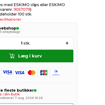
s med ESKIMO clips eller ESKIMO
(varenr.
9057079
)
deholder 100 stk.
ecifikationer
 webshop
- 3 arbejdsdage
+
1
stk.
Læg i kurv
de fleste butikker
s i din butik
pdateret 7. aug. 2026 16:26