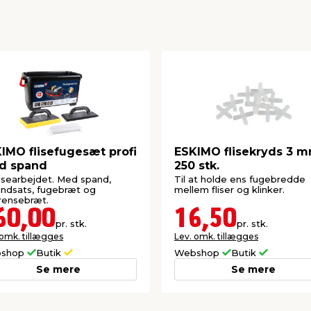
IMO flisefugesæt profi
ESKIMO flisekryds 3 
d spand
250 stk.
flisearbejdet. Med spand,
Til at holde ens fugebredde
eindsats, fugebræt og
mellem fliser og klinker.
erensebræt.
60,00
16,50
pr. stk.
pr. stk.
 omk. tillægges
Lev. omk. tillægges
shop
Butik
Webshop
Butik
Se mere
Se mere