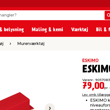
angler?
angler?
& belysning
Maling & kemi
Værktøj
Bil & 
erværktøj
øj
Murerværktøj
ESKIMO
ESKIMO
Varenr.: 9057083
79,00
pr. 
Lev. omk. tillægg
ESKIMO ki
niveaufors