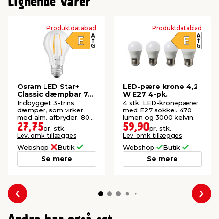
Lignende varer
Produktdatablad
Produktdatablad
Osram LED Star+
LED-pære krone 4,2
Classic dæmpbar 7
W E27 4-pk.
W E27
Indbygget 3-trins
4 stk. LED-kronepærer
dæmper, som virker
med E27 sokkel. 470
med alm. afbryder. 806
lumen og 3000 kelvin.
lumen og 2700 kelvin.
27,75
59,90
pr. stk.
pr. stk.
Lev. omk. tillægges
Lev. omk. tillægges
Webshop
Butik
Webshop
Butik
Se mere
Se mere
Forrige
Næs