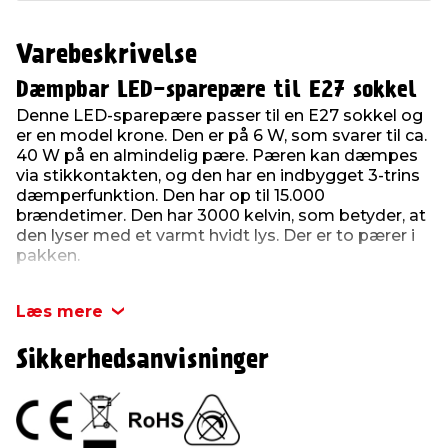
Varebeskrivelse
Dæmpbar LED-sparepære til E27 sokkel
Denne LED-sparepære passer til en E27 sokkel og
er en model krone. Den er på 6 W, som svarer til ca.
40 W på en almindelig pære. Pæren kan dæmpes
via stikkontakten, og den har en indbygget 3-trins
dæmperfunktion. Den har op til 15.000
brændetimer. Den har 3000 kelvin, som betyder, at
den lyser med et varmt hvidt lys. Der er to pærer i
pakken.
Produktdetaljer:
Læs mere
2 pærer pr. pakke
3-trins dæmpbar
6 W (svarer ca. til 40 W)
Sikkerhedsanvisninger
TS
450 lumen
Alu.+Plas.
IC driver