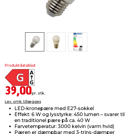
indretning
er & sikkerhed
 fittings
dsbelysning
eklædning
& udendørs spa
r & stilladser
e
behandling
ne, data & TV
& fritid
debeklædning
ing
asser & standere
rier
 sko
Produktdatablad
antning
ri & syltning
39,00
dyr & ukrudt
pr. stk.
Lev. omk. tillægges
LED-kronepære med E27-sokkel
Effekt: 6 W og lysstyrke: 450 lumen – svarer til
en traditionel pære på ca. 40 W
Farvetemperatur: 3000 kelvin (varm hvid)
Pæren er dæmpbar med 3-trins-dæmper