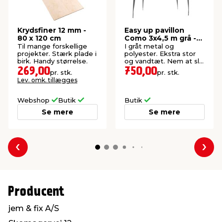
Krydsfiner 12 mm -
Easy up pavillon
80 x 120 cm
Como 3x4,5 m grå -
Sunlife®
Til mange forskellige
I gråt metal og
projekter. Stærk plade i
polyester. Ekstra stor
birk. Handy størrelse.
og vandtæt. Nem at slå
op.
269,00
750,00
pr. stk.
pr. stk.
Lev. omk. tillægges
Webshop
Butik
Butik
Se mere
Se mere
Forrige
Næs
Producent
jem & fix A/S