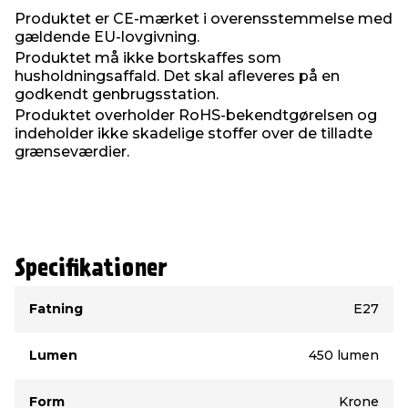
Størrelse: Ø45 x 78mm
Produktet er CE-mærket i overensstemmelse med
Sokkel: E27
gældende EU-lovgivning.
Brændetimer: 15.000
Produktet må ikke bortskaffes som
15.000 tænd/sluk
husholdningsaffald. Det skal afleveres på en
3000 kelvin
godkendt genbrugsstation.
CE godkendt
Produktet overholder RoHS-bekendtgørelsen og
indeholder ikke skadelige stoffer over de tilladte
grænseværdier.
Specifikationer
Type
Værdi
Fatning
E27
Lumen
450 lumen
Form
Krone