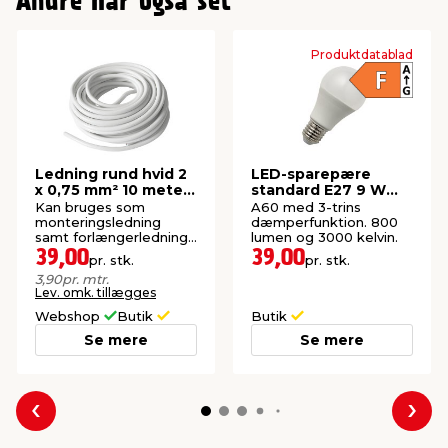
Andre har også set
Produktdatablad
Ledning rund hvid 2
LED-sparepære
x 0,75 mm² 10 meter
standard E27 9 W
- Elworks
dæmpbar 2-pk.
Kan bruges som
A60 med 3-trins
monteringsledning
dæmperfunktion. 800
samt forlængerledning
lumen og 3000 kelvin.
ved montering af
39,00
39,00
pr. stk.
pr. stk.
stikprop og mellemled.
3,90
pr. mtr.
Lev. omk. tillægges
Webshop
Butik
Butik
Se mere
Se mere
Forrige
Næs