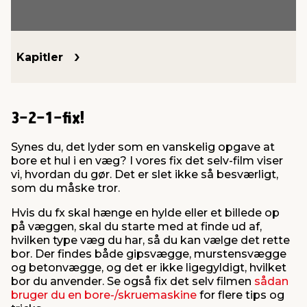
indretning
er & sikkerhed
 fittings
dsbelysning
eklædning
& udendørs spa
Kapitler
r & stilladser
e
behandling
ne, data & TV
& fritid
3-2-1-fix!
debeklædning
ing
asser & standere
rier
 sko
Synes du, det lyder som en vanskelig opgave at
bore et hul i en væg? I vores fix det selv-film viser
antning
ri & syltning
vi, hvordan du gør. Det er slet ikke så besværligt,
som du måske tror.
dyr & ukrudt
Hvis du fx skal hænge en hylde eller et billede op
på væggen, skal du starte med at finde ud af,
hvilken type væg du har, så du kan vælge det rette
bor. Der findes både gipsvægge, murstensvægge
og betonvægge, og det er ikke ligegyldigt, hvilket
bor du anvender. Se også fix det selv filmen
sådan
bruger du en bore-/skruemaskine
for flere tips og