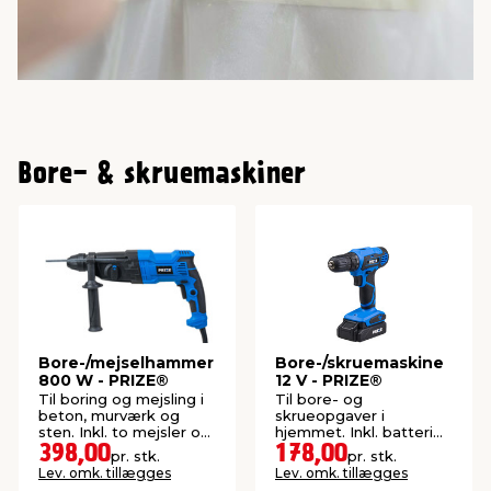
Bore- & skruemaskiner
Bore-/mejselhammer
Bore-/skruemaskine
800 W - PRIZE®
12 V - PRIZE®
Til boring og mejsling i
Til bore- og
beton, murværk og
skrueopgaver i
sten. Inkl. to mejsler og
hjemmet. Inkl. batteri
tre slagbor.
og lader.
398,00
178,00
pr. stk.
pr. stk.
Lev. omk. tillægges
Lev. omk. tillægges