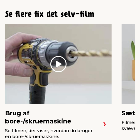
Se flere fix det selv-film
Play
Brug af
Sæt e
bore-/skruemaskine
Filmen 
svævehy
Se filmen, der viser, hvordan du bruger
en bore-/skruemaskine.