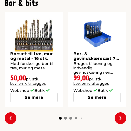
Bor & bits
Borsæt til træ, mur
Bor- &
og metal - 16 stk.
gevindskæresæt 7
dele - PRIZE®
Med forskellige bor til
Bruges til boring og
træ, mur og metal.
indvendig
gevindskæring i én
arbejdsgang. I praktisk
50,00
99,00
pr. stk.
pr. stk.
boks.
Lev. omk. tillægges
Lev. omk. tillægges
Webshop
Butik
Webshop
Butik
Se mere
Se mere
Forrige
Næs