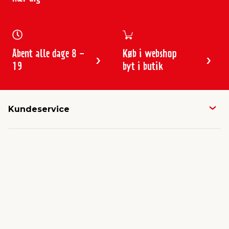
Åbent alle dage 8 -
Køb i webshop
19
byt i butik
Kundeservice
Butikker & åbningstider
Om jem & fix
Avisen
Job & karriere
Kontakt og FAQ
Hold dig opdateret
Nyheder & presse
Gavekort
Om jem & fix
Fragt & levering