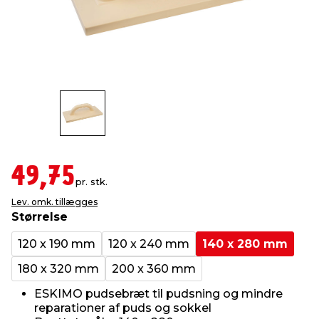
indretning
er & sikkerhed
 fittings
dsbelysning
eklædning
& udendørs spa
r & stilladser
e
behandling
ne, data & TV
& fritid
debeklædning
ing
asser & standere
rier
 sko
antning
ri & syltning
49,75
pr. stk.
Lev. omk. tillægges
dyr & ukrudt
Størrelse
120 x 190 mm
120 x 240 mm
140 x 280 mm
180 x 320 mm
200 x 360 mm
ESKIMO pudsebræt til pudsning og mindre
reparationer af puds og sokkel