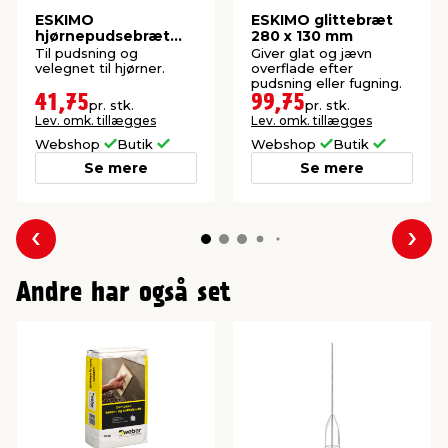
ESKIMO
ESKIMO glittebræt
hjørnepudsebræt
280 x 130 mm
PUR 80 x 260 mm
Til pudsning og
Giver glat og jævn
velegnet til hjørner.
overflade efter
pudsning eller fugning.
41,75
99,75
pr. stk.
pr. stk.
Lev. omk. tillægges
Lev. omk. tillægges
Webshop
Butik
Webshop
Butik
Se mere
Se mere
Forrige
Næs
Andre har også set