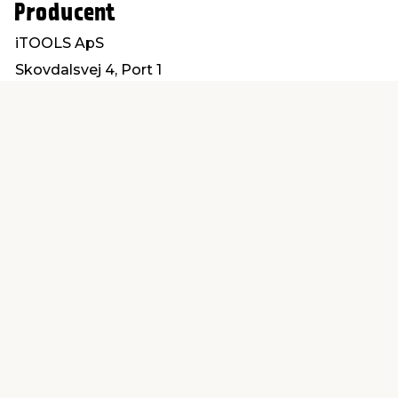
Producent
iTOOLS ApS
Skovdalsvej 4, Port 1
8300 Odder
order@itools.dk
Find en butik
Kundeservice
nær dig
Åbent alle dage 8 -
Køb i webshop
19
byt i butik