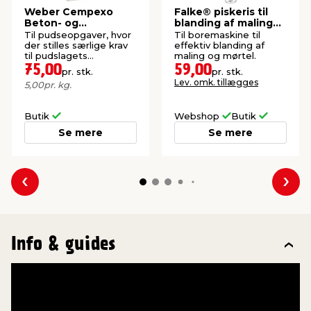
Weber Cempexo
Falke® piskeris til
Beton- og
blanding af maling
sokkelpuds 15 kg
og mørtel
Til pudseopgaver, hvor
Til boremaskine til
der stilles særlige krav
effektiv blanding af
til pudslagets
maling og mørtel.
robusthed.
75,00
59,00
pr. stk.
pr. stk.
Lev. omk. tillægges
5,00
pr. kg.
Butik
Webshop
Butik
Se mere
Se mere
Forrige
Næs
Info & guides