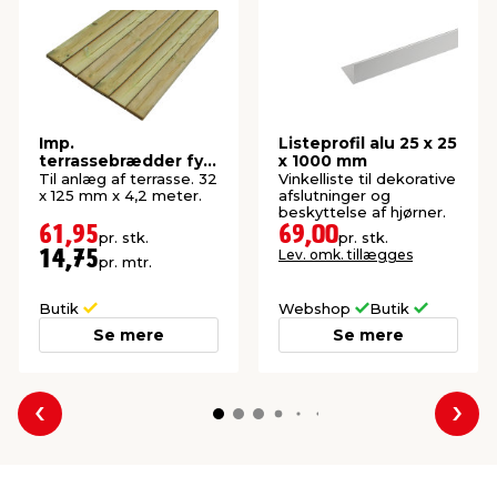
Imp.
Listeprofil alu 25 x 25
terrassebrædder fyr
x 1000 mm
32 x 125 mm x 4,2
Til anlæg af terrasse. 32
Vinkelliste til dekorative
meter
x 125 mm x 4,2 meter.
afslutninger og
beskyttelse af hjørner.
61,95
69,00
pr. stk.
pr. stk.
Lev. omk. tillægges
14,75
pr. mtr.
Butik
Webshop
Butik
Se mere
Se mere
Forrige
Næs