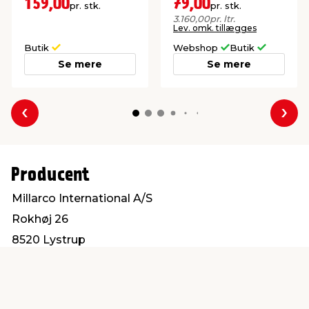
krydsfiner.
159,00
79,00
pr. stk.
pr. stk.
3.160,00
pr. ltr.
Lev. omk. tillægges
Butik
Webshop
Butik
Se mere
Se mere
Forrige
Næs
Producent
Millarco International A/S
Rokhøj 26
8520 Lystrup
service@millarco.com