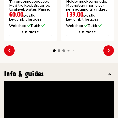
150 x 130 cm
Til rengøringsopgaver.
Holder insekterne ude.
Med tre kopbørster og
Magnetrammen giver
to skivebørster. Passer
nem adgang til vinduet.
til boremaskiner.
60,00
139,00
pr. stk.
pr. stk.
Lev. omk. tillægges
Lev. omk. tillægges
Webshop
Butik
Webshop
Butik
Se mere
Se mere
Forrige
Næs
Info & guides