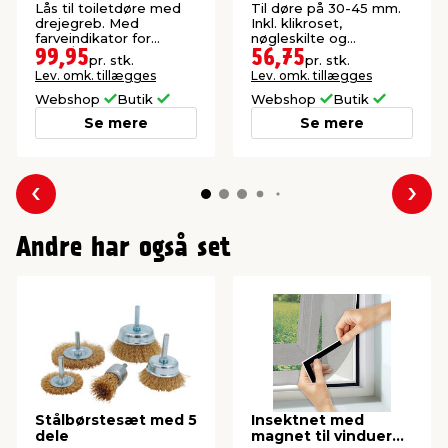
Lås til toiletdøre med
Til døre på 30-45 mm.
drejegreb. Med
Inkl. klikroset,
farveindikator for
nøgleskilte og
åben/låst dør.
monteringssæt.
99,95
56,75
pr. stk.
pr. stk.
Lev. omk. tillægges
Lev. omk. tillægges
Webshop
Butik
Webshop
Butik
Se mere
Se mere
Forrige
Næs
Andre har også set
Stålbørstesæt med 5
Insektnet med
dele
magnet til vinduer