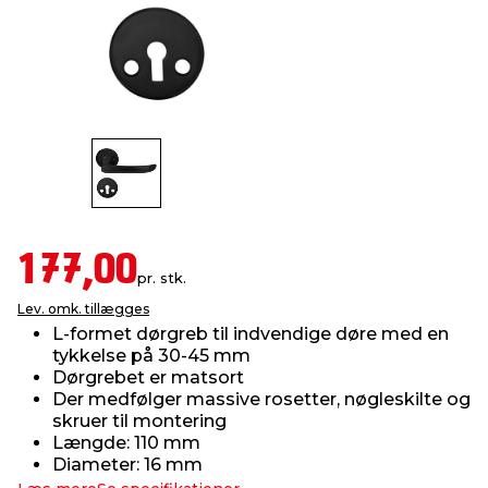
indretning
er & sikkerhed
 fittings
dsbelysning
eklædning
& udendørs spa
r & stilladser
e
behandling
ne, data & TV
& fritid
debeklædning
ing
asser & standere
rier
 sko
antning
ri & syltning
177,00
pr. stk.
Lev. omk. tillægges
dyr & ukrudt
L-formet dørgreb til indvendige døre med en
tykkelse på 30-45 mm
Dørgrebet er matsort
Der medfølger massive rosetter, nøgleskilte og
skruer til montering
Længde: 110 mm
Diameter: 16 mm