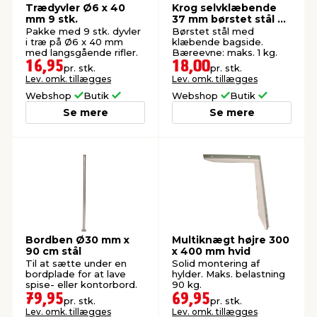
Trædyvler Ø6 x 40
Krog selvklæbende
mm 9 stk.
37 mm børstet stål 3
stk.
Pakke med 9 stk. dyvler
Børstet stål med
i træ på Ø6 x 40 mm
klæbende bagside.
med langsgående rifler.
Bæreevne: maks. 1 kg.
16,95
18,00
pr. stk.
pr. stk.
Lev. omk. tillægges
Lev. omk. tillægges
Webshop
Butik
Webshop
Butik
Se mere
Se mere
Bordben Ø30 mm x
Multiknægt højre 300
90 cm stål
x 400 mm hvid
Til at sætte under en
Solid montering af
bordplade for at lave
hylder. Maks. belastning
spise- eller kontorbord.
90 kg.
79,95
69,95
pr. stk.
pr. stk.
Lev. omk. tillægges
Lev. omk. tillægges