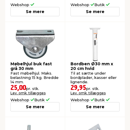
Webshop
Webshop
Butik
Se mere
Se mere
Møbelhjul buk fast
Bordben Ø30 mm x
grå 30 mm
20 cm hvid
Fast møbelhjul. Maks.
Til at sætte under
belastning 15 kg. Bredde
bordplader, kasser eller
14 mm.
lignende.
25,00
29,95
pr. stk.
pr. stk.
Lev. omk. tillægges
Lev. omk. tillægges
Webshop
Butik
Webshop
Butik
Se mere
Se mere