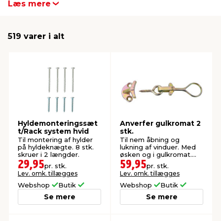
Læs mere
produkter fra Home it her på siden.
indretning
er & sikkerhed
 fittings
dsbelysning
eklædning
& udendørs spa
519 varer i alt
r & stilladser
e
behandling
ne, data & TV
& fritid
debeklædning
ing
asser & standere
rier
 sko
antning
ri & syltning
Hyldemonteringssæt
Anverfer gulkromat 2
t/Rack system hvid
stk.
Til montering af hylder
Til nem åbning og
dyr & ukrudt
på hyldeknægte. 8 stk.
lukning af vinduer. Med
skruer i 2 længder.
øsken og i gulkromat.
Inkl. skruer.
29,95
59,95
pr. stk.
pr. stk.
Lev. omk. tillægges
Lev. omk. tillægges
Webshop
Butik
Webshop
Butik
Se mere
Se mere