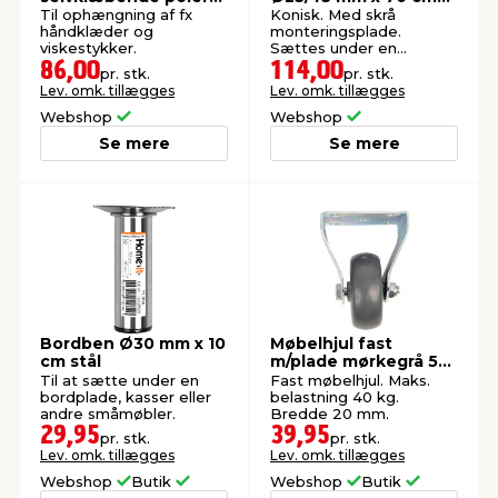
messingfinish
bøg
Til ophængning af fx
Konisk. Med skrå
håndklæder og
monteringsplade.
viskestykker.
Sættes under en
bordplade for at lave
86,00
114,00
pr. stk.
pr. stk.
spise- eller kontorbord.
Lev. omk. tillægges
Lev. omk. tillægges
Webshop
Webshop
Se mere
Se mere
Bordben Ø30 mm x 10
Møbelhjul fast
cm stål
m/plade mørkegrå 50
mm
Til at sætte under en
Fast møbelhjul. Maks.
bordplade, kasser eller
belastning 40 kg.
andre småmøbler.
Bredde 20 mm.
29,95
39,95
pr. stk.
pr. stk.
Lev. omk. tillægges
Lev. omk. tillægges
Webshop
Butik
Webshop
Butik