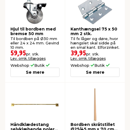
Hjul til bordben med
Kanthængsel 75 x 50
bremse 50 mm
mm 2 stk.
Til bordben på Ø30 mm
Til fx låger og døre, hvor
eller 24 x 24 mm. Gevind
hængslet skal sidde på
10 mm.
en smal kant. Elforzinket.
59,95
39,95
pr. stk.
pr. stk.
Lev. omk. tillægges
Lev. omk. tillægges
Webshop
Butik
Webshop
Butik
Se mere
Se mere
Håndklædestang
Bordben skråtstillet
selvklæbende poleret
Ø25/45 mm x 70 cm