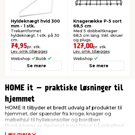
Hyldeknægt hvid 300
Knagerække P-5 sort
mm - 1 stk.
68,5 cm
Trekantformet
Med 5 dobbeltknager.
hyldeknægt. 1 stk. på 30
68,5 cm lang. Inkl. skruer
cm.
og plugs.
74,95
127,00
pr. stk.
pr. stk.
Lev. omk. tillægges
Lev. omk. tillægges
Webshop
Butik
Webshop
Se mere
Se mere
0
0
1
1
HOME it – praktiske løsninger til
2
2
3
3
hjemmet
4
4
HOME it tilbyder et bredt udvalg af produkter til
5
5
hjemmet, der spænder fra kroge, knager og
6
6
møbelhjul til hyllekonsoller og bordben.
7
7
Produkterne er designet med fokus på enkelhed
8
8
og brugervenlighed, hvilket gør det nemt at finde
9
9
Læs mere