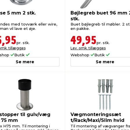
se 5 mm 2 stk.
Bøjlegreb buet 96 mm 
stk.
ndes med tovværk eller wire,
Buet bøjlegreb til møbler. 2 stk
man vil lave et øje.
en pakke.
5,95
49,95
pr. stk.
pr. stk.
omk. tillægges
Lev. omk. tillægges
shop
Butik
Webshop
Butik
Se mere
Se mere
stopper til gulv/væg
Vægmonteringssæt
l 75 mm
t/Rack/Maxi/Slim hvid
x H75 mm. Til montering i
Til montering af vægvanger fr