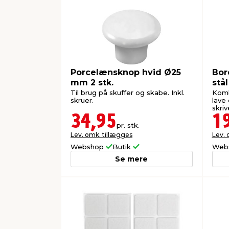
Porcelænsknop hvid Ø25
Bor
mm 2 stk.
stål
Til brug på skuffer og skabe. Inkl.
Komb
skruer.
lave 
skriv
34,95
1
pr. stk.
Lev. omk. tillægges
Lev. 
Webshop
Butik
Web
Se mere