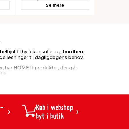
Se mere
t
lhjul til hyllekonsoller og bordben.
e løsninger til dagligdagens behov.​
er, har HOME it produkter, der gør
tik.
uderer blandt andet:​
 -
Køb i webshop
byt i butik