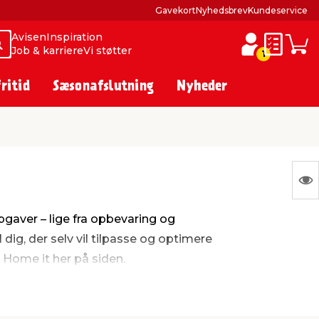
Gavekort
Nyhedsbrev
Kundeservice
Avisen
Inspiration
Søg
Søg
Job & karriere
Vi støtter
Huskesed
Indkø
1
fritid
Sæsonafslutning
Nyheder
S
Ing
gaver – lige fra opbevaring og
var
dig, der selv vil tilpasse og optimere
at
a Home it her på siden.
vis