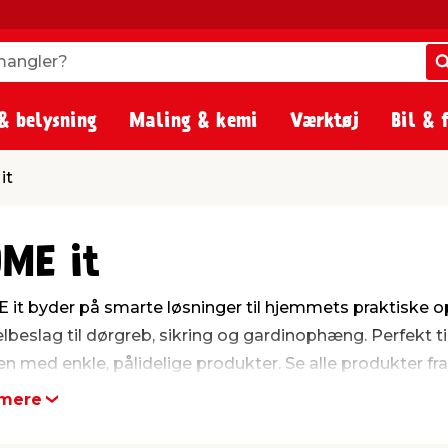
angler?
angler?
& belysning
Maling & kemi
Værktøj
Bil & 
it
ME it
it byder på smarte løsninger til hjemmets praktiske op
beslag til dørgreb, sikring og gardinophæng. Perfekt til 
en med enkle, pålidelige produkter. Se alle produkter fr
mere