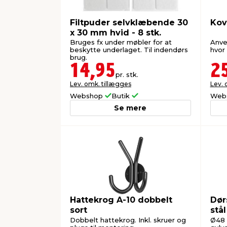
Filtpuder selvklæbende 30
Kov
x 30 mm hvid - 8 stk.
Bruges fx under møbler for at
Anve
beskytte underlaget. Til indendørs
hvor 
brug.
14,95
2
pr. stk.
Lev. omk. tillægges
Lev. 
Webshop
Butik
Web
Se mere
Hattekrog A-10 dobbelt
Dør
sort
stå
Dobbelt hattekrog. Inkl. skruer og
Ø48 