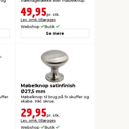
 og
træknagerække eller møbelknop.
49,95
pr. stk.
Lev. omk. tillægges
Webshop
Butik
Se mere
Møbelknop satinfinish
Ø27,5 mm
uffer
Møbelknop til brug på fx skuffer og
skabe. Inkl. skrue.
29,95
pr. stk.
Lev. omk. tillægges
Webshop
Butik