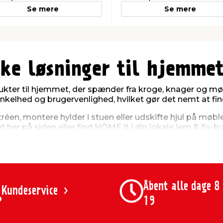
Se mere
Se mere
ke løsninger til hjemme
ukter til hjemmet, der spænder fra kroge, knager og møbe
elhed og brugervenlighed, hvilket gør det nemt at find
éen, montere hylder i stuen eller udskifte hjul på møbl
er på siden eller find HOME it i din lokale jem & fix-bu
er til hjemmet
nisere og optimere pladsen i hjemmet. Sortimentet inkl
Åbent alle dage 8
Kundeservice
er til garderoben
19
bryggerset
se formål​
pbevaringsformål