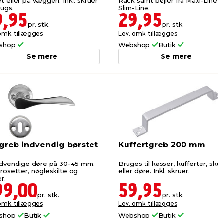
t eller på væggen. Inkl. skruer
Rack samt bøjler fra Maxi-Line
lugs.
Slim-Line.
9,95
29,95
pr. stk.
pr. stk.
omk. tillægges
Lev. omk. tillægges
shop
Webshop
Butik
Se mere
Se mere
greb indvendig børstet
Kuffertgreb 200 mm
indvendige døre på 30-45 mm.
Bruges til kasser, kufferter, sk
rosetter, nøgleskilte og
eller døre. Inkl. skruer.
r.
99,00
59,95
pr. stk.
pr. stk.
omk. tillægges
Lev. omk. tillægges
shop
Butik
Webshop
Butik