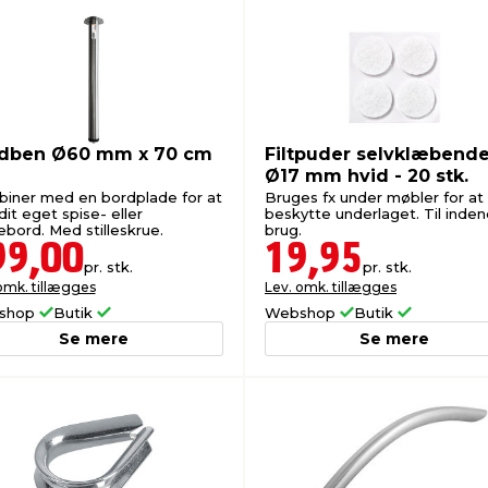
dben Ø60 mm x 70 cm
Filtpuder selvklæbend
Ø17 mm hvid - 20 stk.
iner med en bordplade for at
Bruges fx under møbler for at
dit eget spise- eller
beskytte underlaget. Til inde
ebord. Med stilleskrue.
brug.
99,00
19,95
pr. stk.
pr. stk.
omk. tillægges
Lev. omk. tillægges
shop
Butik
Webshop
Butik
Se mere
Se mere