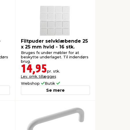
e
Filtpuder selvklæbende 25
x 25 mm hvid - 16 stk.
Bruges fx under møbler for at
ndørs
beskytte underlaget. Til indendørs
brug.
14,95
pr. stk.
Lev. omk. tillægges
Webshop
Butik
Se mere