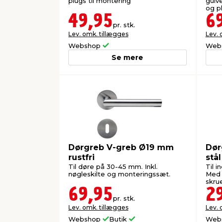
plugs til montering
gulve
og p
49,95
6
pr. stk.
Lev. omk. tillægges
Lev. 
Webshop
Web
Se mere
Dørgreb V-greb Ø19 mm
Dør
rustfri
stål
Til døre på 30-45 mm. Inkl.
Til 
nøgleskilte og monteringssæt.
Med 
skrue
69,95
2
pr. stk.
Lev. omk. tillægges
Lev. 
Webshop
Butik
Web