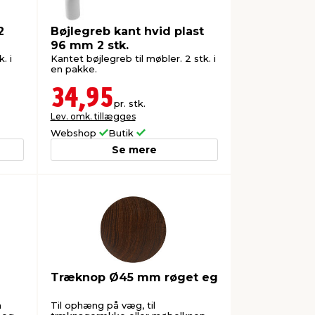
2
Bøjlegreb kant hvid plast
96 mm 2 stk.
. i
Kantet bøjlegreb til møbler. 2 stk. i
en pakke.
34,95
pr. stk.
Lev. omk. tillægges
Webshop
Butik
Se mere
Træknop Ø45 mm røget eg
a
Til ophæng på væg, til