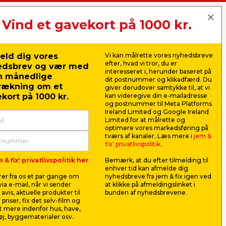
Vind et gavekort på 1000 kr.
jem & fix A/S, Skomagervej 12
DK-7100 Vejle
CVR: 10360641
ilbehør. Knagerækkerne fås i forskellige
er med at holde orden i entréen eller
eld dig vores
Vi kan målrette vores nyhedsbreve
Tlf. kundeservice: 79425942
efter, hvad vi tror, du er
edsbrev og vær med
Tlf. administration: 76413500
interesseret i, herunder baseret på
n månedlige
Email:
kundeservice@jemfix.com
dit postnummer og klikadfærd. Du
rækning om et
giver derudover samtykke til, at vi
ing
kort på 1000 kr.
kan videregive din e-mailadresse
og postnummer til Meta Platforms
Se vores e-mærket certifikat her
Ireland Limited og Google Ireland
ver og materialer. Disse komponenter gør
Limited for at målrette og
eknægtene og vægvangerne er robuste og
optimere vores markedsføring på
tværs af kanaler. Læs mere i
jem &
fix' privatlivspolitik
.
 & fix' privatlivspolitik her
Bemærk, at du efter tilmelding til
enhver tid kan afmelde dig
er fra os et par gange om
nyhedsbreve fra jem & fix igen ved
fås i forskellige størrelser og materialer,
ia e-mail, når vi sender
at klikke på afmeldingslinket i
 velegnede til indendørs brug og kan
avis, aktuelle produkter til
bunden af nyhedsbrevene.
 priser, fix det selv-film og
 mere indenfor hus, have,
j, byggematerialer osv.