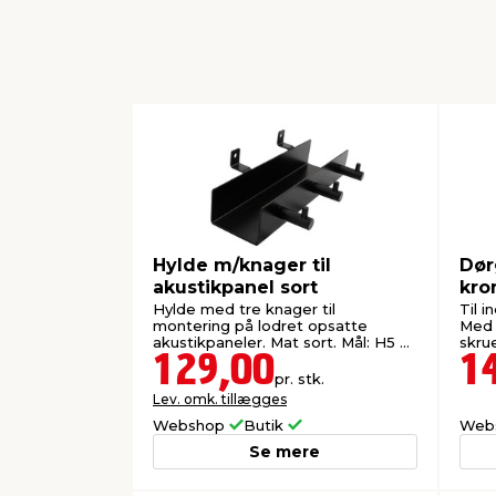
Hylde m/knager til
Dør
akustikpanel sort
kro
Hylde med tre knager til
Til 
montering på lodret opsatte
Med 
akustikpaneler. Mat sort. Mål: H5 x
skrue
B17,5 cm.
129,00
1
pr. stk.
Lev. omk. tillægges
Webshop
Butik
Web
Se mere