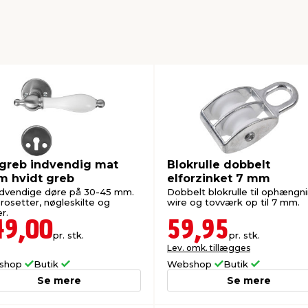
greb indvendig mat
Blokrulle dobbelt
m hvidt greb
elforzinket 7 mm
indvendige døre på 30-45 mm.
Dobbelt blokrulle til ophængni
rosetter, nøgleskilte og
wire og tovværk op til 7 mm.
r.
49,00
59,95
pr. stk.
pr. stk.
Lev. omk. tillægges
shop
Butik
Webshop
Butik
Se mere
Se mere