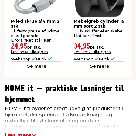
P-led skrue Ø4 mm 2
Møbelgreb cylinder 19
stk.
mm sort 2 stk.
Til fastgørelse af udstyr
Til fx skuffer eller skabe.
eller lignende.
Mat sort finish.
Elforzinket stål. Kan
bruges inde og ude.
24,95
34,95
pr. stk.
pr. stk.
Lev. omk. tillægges
Lev. omk. tillægges
Webshop
Butik
Webshop
Butik
Se mere
Se mere
0
0
1
1
HOME it – praktiske løsninger til
2
2
3
3
hjemmet
4
4
HOME it tilbyder et bredt udvalg af produkter til
5
5
hjemmet, der spænder fra kroge, knager og
6
6
møbelhjul til hyllekonsoller og bordben.
7
7
Produkterne er designet med fokus på enkelhed
8
8
og brugervenlighed, hvilket gør det nemt at finde
9
9
Læs mere