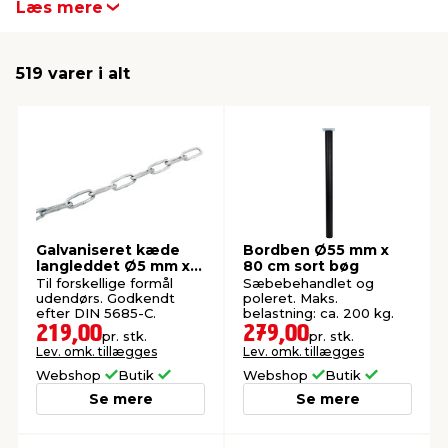
Læs mere
produkter fra Home it her på siden.
indretning
er & sikkerhed
 fittings
dsbelysning
eklædning
& udendørs spa
519 varer i alt
r & stilladser
e
behandling
ne, data & TV
& fritid
debeklædning
ing
asser & standere
rier
 sko
antning
ri & syltning
Galvaniseret kæde
Bordben Ø55 mm x
langleddet Ø5 mm x 5
80 cm sort bøg
meter
Til forskellige formål
Sæbebehandlet og
dyr & ukrudt
udendørs. Godkendt
poleret. Maks.
efter DIN 5685-C.
belastning: ca. 200 kg.
219,00
279,00
pr. stk.
pr. stk.
Lev. omk. tillægges
Lev. omk. tillægges
Webshop
Butik
Webshop
Butik
Se mere
Se mere