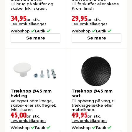
Til brug på skuffer og
Til fx skuffer eller skabe.
skabe. Inkl. skruer.
Krom finish.
34,95
29,95
pr. stk.
pr. stk.
Lev. omk. tillægges
Lev. omk. tillægges
Webshop
Butik
Webshop
Butik
Se mere
Se mere
Træknop Ø45 mm
Træknop Ø45 mm
hvid eg
sort
Velegnet som knage,
Til ophæng på væg, til
skabs- eller skuffegreb.
træknagerække eller
Inkl. skurer.
møbelknop.
45,00
49,95
pr. stk.
pr. stk.
Lev. omk. tillægges
Lev. omk. tillægges
Webshop
Butik
Webshop
Butik