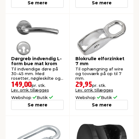
Se mere
Se mere
Dørgreb indvendig L-
Blokrulle elforzinket
form bue mat krom
7 mm
Til indvendige døre på
Til ophængning af wire
30-45 mm. Med
og tovværk på op til 7
rosetter, nøgleskilte og
mm.
skruer.
149,00
29,95
pr. stk.
pr. stk.
Lev. omk. tillægges
Lev. omk. tillægges
Webshop
Butik
Webshop
Butik
Se mere
Se mere