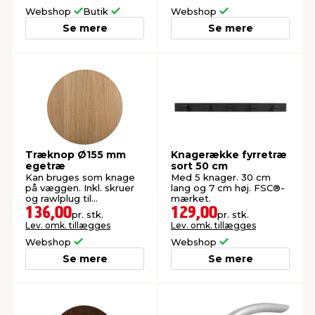
Webshop
Butik
Webshop
Se mere
Se mere
Træknop Ø155 mm
Knagerække fyrretræ
egetræ
sort 50 cm
Kan bruges som knage
Med 5 knager. 30 cm
på væggen. Inkl. skruer
lang og 7 cm høj. FSC®-
og rawlplug til
mærket.
montering. FSC®-
136,00
129,00
pr. stk.
pr. stk.
mærket.
Lev. omk. tillægges
Lev. omk. tillægges
Webshop
Webshop
Se mere
Se mere