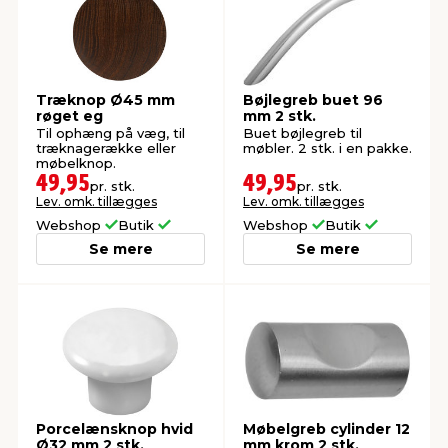
Træknop Ø45 mm
Bøjlegreb buet 96
røget eg
mm 2 stk.
Til ophæng på væg, til
Buet bøjlegreb til
træknagerække eller
møbler. 2 stk. i en pakke.
møbelknop.
49,95
49,95
pr. stk.
pr. stk.
Lev. omk. tillægges
Lev. omk. tillægges
Webshop
Butik
Webshop
Butik
Se mere
Se mere
Porcelænsknop hvid
Møbelgreb cylinder 12
Ø32 mm 2 stk.
mm krom 2 stk.