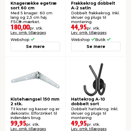
Knagerække egetræ
Frakkekrog dobbelt
sort 60 cm
A-2 satin
Med 5 knager. 60 cm
Dobbelt frakkekrog. Inkl.
lang og 2,5 cm høj.
skruer og plugs til
FSC®-mærket.
montering.
180,00
44,95
pr. stk.
pr. stk.
Lev. omk. tillægges
Lev. omk. tillægges
Webshop
Webshop
Butik
Se mere
Se mere
Kistehængsel 150 mm
Hattekrog A-10
2 stk.
dobbelt sort
Til kister og kasser og er
Dobbelt hattekrog. Inkl.
dekorativ. Elforzinket til
skruer og plugs til
indendørs brug.
montering
99,95
49,95
pr. stk.
pr. stk.
Lev. omk. tillægges
Lev. omk. tillægges