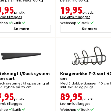
de på 21 mm. Maks. 60 kg.
belastning 65 kg.
9,95
19,95
pr. stk.
pr. stk.
omk. tillægges
Lev. omk. tillægges
shop
Butik
Webshop
Butik
Se mere
Se mere
deknægt t/Rack system
Knagerække P-3 sort 4
cm sort
cm
Rack systemet til opsætning af
Med 3 dobbeltknager. 40 cm l
er. Dybde på 27 cm.
Inkl. skruer og plugs.
7,95
89,95
pr. stk.
pr. stk.
omk. tillægges
Lev. omk. tillægges
shop
Butik
Webshop
Butik