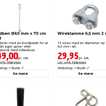
dben Ø60 mm x 70 cm
Wireklamme 6,5 mm 2 s
d
iner med en bordplade for at
Til wires med en diameter op t
dit eget spise- eller
6,5 mm i alt.
ebord. Med stilleskrue.
49,00
29,95
pr. stk.
pr. stk.
omk. tillægges
Lev. omk. tillægges
shop
Butik
Webshop
Butik
Se mere
Se mere