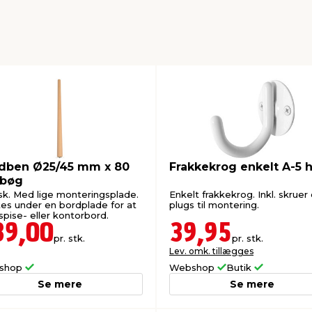
dben Ø25/45 mm x 80
Frakkekrog enkelt A-5 
bøg
sk. Med lige monteringsplade.
Enkelt frakkekrog. Inkl. skruer
es under en bordplade for at
plugs til montering.
spise- eller kontorbord.
39,00
39,95
pr. stk.
pr. stk.
Lev. omk. tillægges
shop
Webshop
Butik
Se mere
Se mere