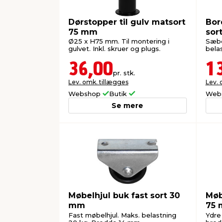
Dørstopper til gulv matsort
Bor
75 mm
sor
Ø25 x H75 mm. Til montering i
Sæbe
gulvet. Inkl. skruer og plugs.
belas
36,00
1
pr. stk.
Lev. omk. tillægges
Lev. 
Webshop
Butik
Web
Se mere
Møbelhjul buk fast sort 30
Møb
mm
75
Fast møbelhjul. Maks. belastning
Ydre