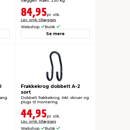
væggen. Maks. 250 kg.
84,95
pr. stk.
Lev. omk. tillægges
Webshop
Butik
Se mere
0
Frakkekrog dobbelt A-2
sort
ang.
Dobbelt frakkekrog. Inkl. skruer og
plugs til montering.
44,95
pr. stk.
Lev. omk. tillægges
Webshop
Butik