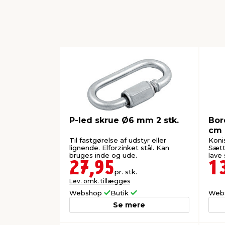
P-led skrue Ø6 mm 2 stk.
Bor
cm 
Til fastgørelse af udstyr eller
Koni
lignende. Elforzinket stål. Kan
Sætt
bruges inde og ude.
lave 
27,95
1
pr. stk.
Lev. omk. tillægges
Webshop
Butik
Web
Se mere