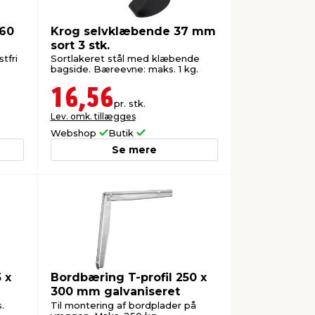
60
Krog selvklæbende 37 mm
sort 3 stk.
tfri
Sortlakeret stål med klæbende
bagside. Bæreevne: maks. 1 kg.
16,56
pr. stk.
Lev. omk. tillægges
Webshop
Butik
Se mere
 x
Bordbæring T-profil 250 x
300 mm galvaniseret
.
Til montering af bordplader på