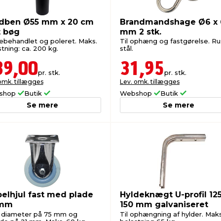
dben Ø55 mm x 20 cm
Brandmandshage Ø6 x 
t bøg
mm 2 stk.
behandlet og poleret. Maks.
Til ophæng og fastgørelse. Rus
tning: ca. 200 kg.
stål.
39,00
31,95
pr. stk.
pr. stk.
omk. tillægges
Lev. omk. tillægges
shop
Butik
Webshop
Butik
Se mere
Se mere
elhjul fast med plade
Hyldeknægt U-profil 125
 mm
150 mm galvaniseret
 diameter på 75 mm og
Til ophængning af hylder. Maks