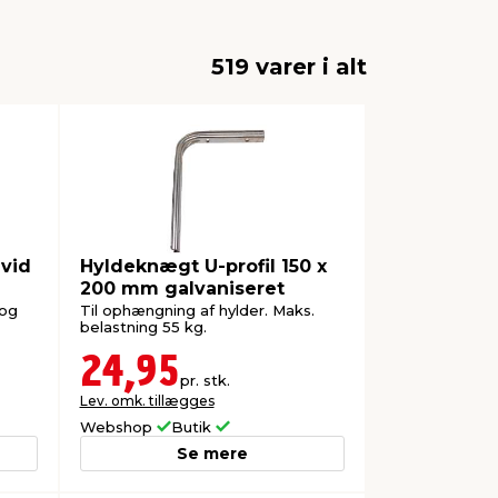
519 varer i alt
hvid
Hyldeknægt U-profil 150 x
200 mm galvaniseret
 og
Til ophængning af hylder. Maks.
belastning 55 kg.
24,95
pr. stk.
Lev. omk. tillægges
Webshop
Butik
Se mere