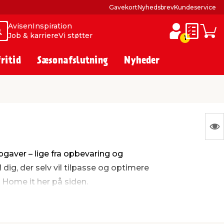
Gavekort
Nyhedsbrev
Kundeservice
Avisen
Inspiration
Søg
Søg
Job & karriere
Vi støtter
Huskesed
Indkø
1
fritid
Sæsonafslutning
Nyheder
S
Ing
gaver – lige fra opbevaring og
var
dig, der selv vil tilpasse og optimere
at
a Home it her på siden.
vis