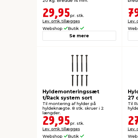
20 kg. Bredde 14 mm.
bred
29,95
7
pr. stk.
Lev. omk. tillægges
Lev. 
Webshop
Butik
Web
Se mere
Hyldemonteringssæt
Hyl
t/Rack system sort
27 
Til montering af hylder på
Til 
hyldeknægte. 8 stk. skruer i 2
hyld
længder.
29,95
2
pr. stk.
Lev. omk. tillægges
Lev. 
Webshop
Butik
Web