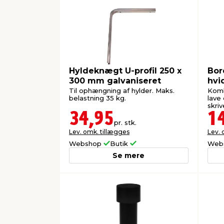
Hyldeknægt U-profil 250 x
Bor
300 mm galvaniseret
hvi
Til ophængning af hylder. Maks.
Komb
belastning 35 kg.
lave 
skriv
34,95
1
pr. stk.
Lev. omk. tillægges
Lev. 
Webshop
Butik
Web
Se mere