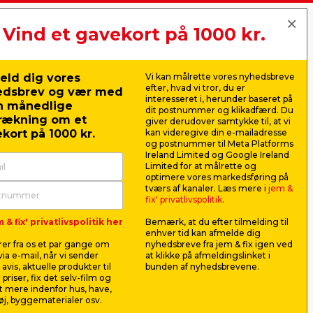
Vind et gavekort på 1000 kr.
jem & fix A/S, Skomagervej 12
DK-7100 Vejle
CVR: 10360641
ilbehør. Knagerækkerne fås i forskellige
er med at holde orden i entréen eller
eld dig vores
Vi kan målrette vores nyhedsbreve
Tlf. kundeservice: 79425942
efter, hvad vi tror, du er
edsbrev og vær med
Tlf. administration: 76413500
interesseret i, herunder baseret på
n månedlige
Email:
kundeservice@jemfix.com
dit postnummer og klikadfærd. Du
rækning om et
giver derudover samtykke til, at vi
ing
kort på 1000 kr.
kan videregive din e-mailadresse
og postnummer til Meta Platforms
Se vores e-mærket certifikat her
Ireland Limited og Google Ireland
ver og materialer. Disse komponenter gør
Limited for at målrette og
eknægtene og vægvangerne er robuste og
optimere vores markedsføring på
tværs af kanaler. Læs mere i
jem &
fix' privatlivspolitik
.
 & fix' privatlivspolitik her
Bemærk, at du efter tilmelding til
enhver tid kan afmelde dig
er fra os et par gange om
nyhedsbreve fra jem & fix igen ved
fås i forskellige størrelser og materialer,
ia e-mail, når vi sender
at klikke på afmeldingslinket i
 velegnede til indendørs brug og kan
avis, aktuelle produkter til
bunden af nyhedsbrevene.
 priser, fix det selv-film og
 mere indenfor hus, have,
j, byggematerialer osv.