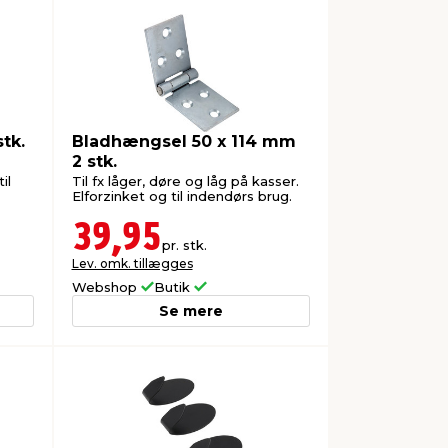
tk.
Bladhængsel 50 x 114 mm
2 stk.
il
Til fx låger, døre og låg på kasser.
Elforzinket og til indendørs brug.
39,95
pr. stk.
Lev. omk. tillægges
Webshop
Butik
Se mere