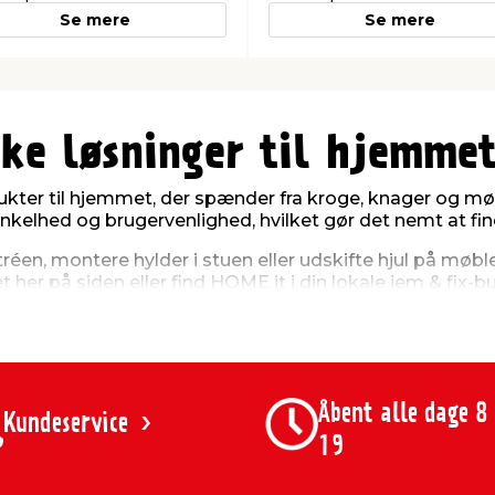
Se mere
Se mere
ke løsninger til hjemme
ukter til hjemmet, der spænder fra kroge, knager og møbe
elhed og brugervenlighed, hvilket gør det nemt at find
éen, montere hylder i stuen eller udskifte hjul på møbl
er på siden eller find HOME it i din lokale jem & fix-bu
er til hjemmet
nisere og optimere pladsen i hjemmet. Sortimentet inkl
Åbent alle dage 8
Kundeservice
er til garderoben
19
bryggerset
se formål​
pbevaringsformål