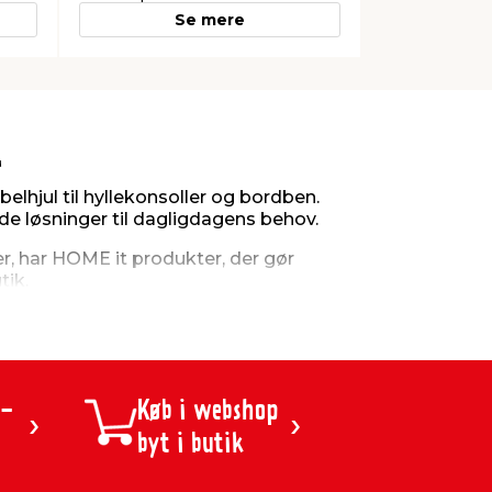
Se mere
t
lhjul til hyllekonsoller og bordben.
e løsninger til dagligdagens behov.​
er, har HOME it produkter, der gør
tik.
uderer blandt andet:​
 -
Køb i webshop
byt i butik