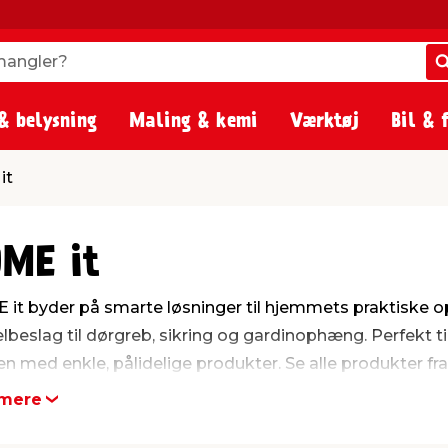
angler?
angler?
& belysning
Maling & kemi
Værktøj
Bil & 
it
ME it
it byder på smarte løsninger til hjemmets praktiske op
beslag til dørgreb, sikring og gardinophæng. Perfekt til 
en med enkle, pålidelige produkter. Se alle produkter fr
mere