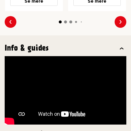
Se mere
Se mere
Forrige
Næs
Info & guides