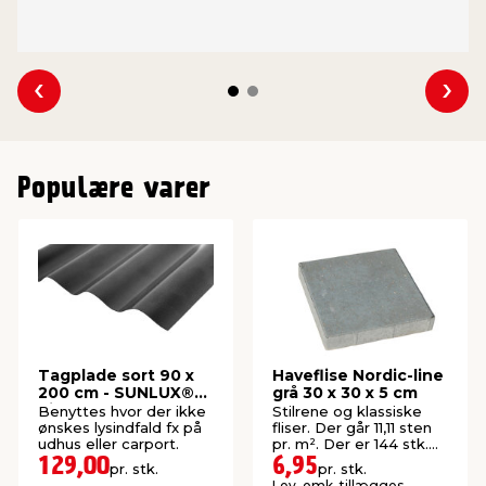
Se forrige
Se 
Populære varer
Tagplade sort 90 x
Haveflise Nordic-line
200 cm - SUNLUX®
grå 30 x 30 x 5 cm
Sinus
Benyttes hvor der ikke
Stilrene og klassiske
ønskes lysindfald fx på
fliser. Der går 11,11 sten
udhus eller carport.
pr. m². Der er 144 stk.
pr. palle.
129,00
6,95
pr. stk.
pr. stk.
Lev. omk. tillægges