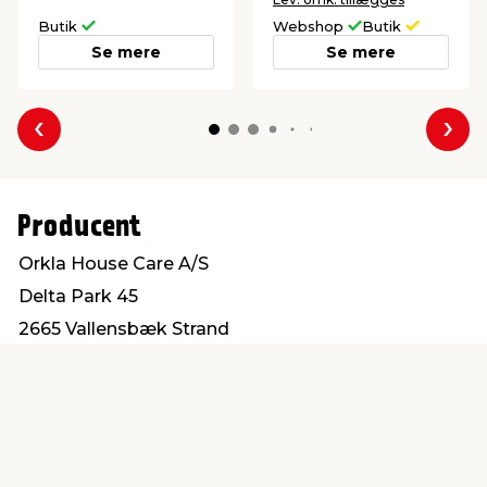
Butik
Webshop
Butik
Se mere
Se mere
Forrige
Næs
Producent
Orkla House Care A/S
Delta Park 45
2665 Vallensbæk Strand
Info@orkla.dk