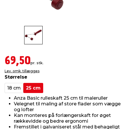
indretning
er & sikkerhed
 fittings
dsbelysning
eklædning
& udendørs spa
r & stilladser
e
behandling
ne, data & TV
& fritid
debeklædning
ing
asser & standere
rier
 sko
69,50
pr. stk.
antning
ri & syltning
Lev. omk. tillægges
Størrelse
dyr & ukrudt
18 cm
25 cm
Anza Basic rulleskaft 25 cm til maleruller
Velegnet til maling af store flader som vægge
og lofter
Kan monteres på forlængerskaft for øget
rækkevidde og bedre ergonomi
Fremstillet i galvaniseret stål med behageligt