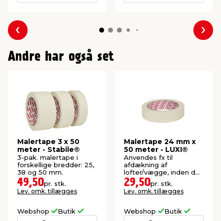
Forrige
Næs
Andre har også set
Malertape 3 x 50
Malertape 24 mm x
meter - Stabile®
50 meter - LUXI®
3-pak. malertape i
Anvendes fx til
forskellige bredder: 25,
afdækning af
38 og 50 mm.
lofter/vægge, inden der
skal males.
49,50
29,50
pr. stk.
pr. stk.
Lev. omk. tillægges
Lev. omk. tillægges
Webshop
Butik
Webshop
Butik