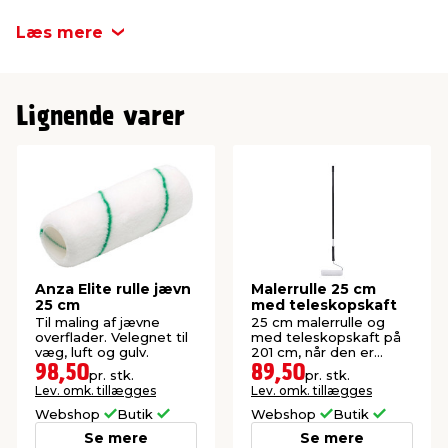
Læs mere
Lignende varer
Anza Elite rulle jævn
Malerrulle 25 cm
25 cm
med teleskopskaft
Til maling af jævne
25 cm malerrulle og
overflader. Velegnet til
med teleskopskaft på
væg, luft og gulv.
201 cm, når den er
foldet ud.
98,50
89,50
pr. stk.
pr. stk.
Lev. omk. tillægges
Lev. omk. tillægges
Webshop
Butik
Webshop
Butik
Se mere
Se mere