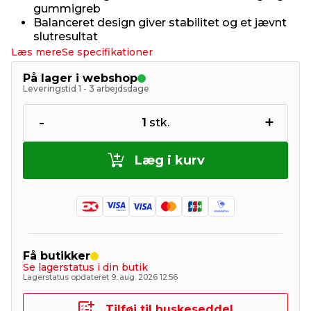
gummigreb
Balanceret design giver stabilitet og et jævnt
slutresultat
Læs mere
Se specifikationer
På lager i webshop
Leveringstid 1 - 3 arbejdsdage
-
+
1
stk.
Læg i kurv
Få butikker
Se lagerstatus i din butik
Lagerstatus opdateret 9. aug. 2026 12:56
Tilføj til huskeseddel