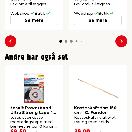
Lev. omk. tillægges
Lev. omk. tillægges
Webshop
Butik
Webshop
Butik
Se mere
Se mere
Forrige
Næs
Andre har også set
tesa® Powerbond
Kosteskaft træ 150
Ultra Strong tape 19
cm - G. Funder
mm x 1,5 meter
tesas stærkeste
Kosteskaft i ulakeret
monteringstape med
træ og med spids.
bæreevne op 10 kg pr.
10 cm. God til fliser,