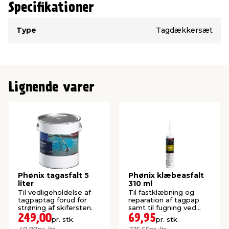
Specifikationer
Type
Værdi
Type
Tagdækkersæt
Lignende varer
Phønix tagasfalt 5
Phønix klæbeasfalt
liter
310 ml
Til vedligeholdelse af
Til fastklæbning og
tagpaptag forud for
reparation af tagpap
strøning af skifersten.
samt til fugning ved
ovenlys m.m.
249,00
69,95
pr. stk.
pr. stk.
49,80
pr. ltr.
225,65
pr. ltr.