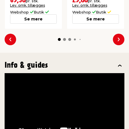
69,50
29,00
pr. stk.
pr. stk.
metal og plast.
Lev. omk. tillægges
Lev. omk. tillægges
Webshop
Butik
Webshop
Butik
Se mere
Se mere
Forrige
Næs
Info & guides