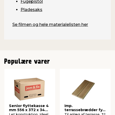
Fugepistol
Pladesaks
Se filmen og hele materialelisten her
Populære varer
Senior flyttekasse 4
Imp.
mm 556 x 372 x 344
terrassebrædder fyr
mm
32 x 125 mm x 3
Let konstruktion. Ideel
Til anlæg af terrasse. 32