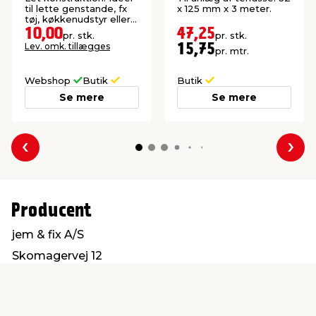
meter
til lette genstande, fx
x 125 mm x 3 meter.
tøj, køkkenudstyr eller
elektronik.
10,00
47,25
pr. stk.
pr. stk.
Lev. omk. tillægges
15,75
pr. mtr.
Webshop
Butik
Butik
Se mere
Se mere
Forrige
Næs
Producent
jem & fix A/S
Skomagervej 12
7100 Vejle
kundeservice@jemfix.com