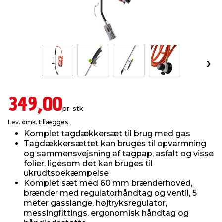
indretning
er & sikkerhed
 fittings
dsbelysning
eklædning
& udendørs spa
r & stilladser
e
behandling
ne, data & TV
& fritid
debeklædning
ing
asser & standere
rier
 sko
349,00
pr. stk.
antning
ri & syltning
Lev. omk. tillægges
Komplet tagdækkersæt til brug med gas
Tagdækkersættet kan bruges til opvarmning
dyr & ukrudt
og sammensvejsning af tagpap, asfalt og visse
folier, ligesom det kan bruges til
ukrudtsbekæmpelse
Komplet sæt med 60 mm brænderhoved,
brænder med regulatorhåndtag og ventil, 5
meter gasslange, højtryksregulator,
messingfittings, ergonomisk håndtag og