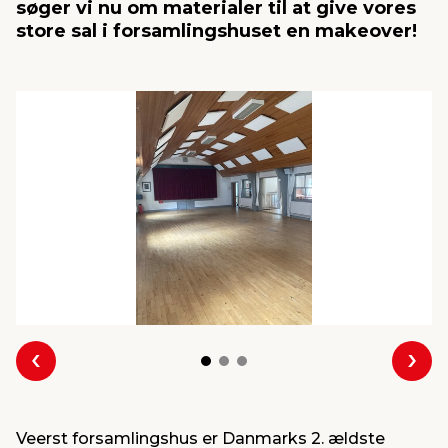
søger vi nu om materialer til at give vores
store sal i forsamlingshuset en makeover!
indretning
er & sikkerhed
 fittings
dsbelysning
eklædning
& udendørs spa
r & stilladser
e
behandling
ne, data & TV
& fritid
debeklædning
ing
asser & standere
rier
 sko
antning
ri & syltning
dyr & ukrudt
Forrige
Næs
Veerst forsamlingshus er Danmarks 2. ældste