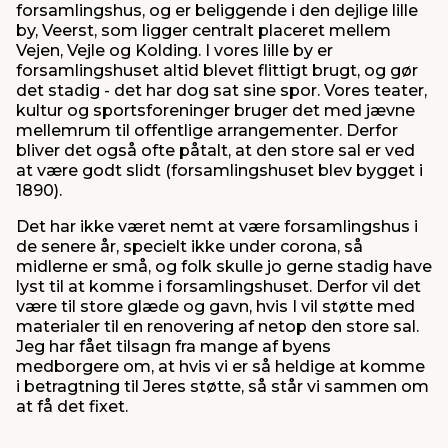
forsamlingshus, og er beliggende i den dejlige lille
by, Veerst, som ligger centralt placeret mellem
Vejen, Vejle og Kolding. I vores lille by er
forsamlingshuset altid blevet flittigt brugt, og gør
det stadig - det har dog sat sine spor. Vores teater,
kultur og sportsforeninger bruger det med jævne
mellemrum til offentlige arrangementer. Derfor
bliver det også ofte påtalt, at den store sal er ved
at være godt slidt (forsamlingshuset blev bygget i
1890).
Det har ikke været nemt at være forsamlingshus i
de senere år, specielt ikke under corona, så
midlerne er små, og folk skulle jo gerne stadig have
lyst til at komme i forsamlingshuset. Derfor vil det
være til store glæde og gavn, hvis I vil støtte med
materialer til en renovering af netop den store sal.
Jeg har fået tilsagn fra mange af byens
medborgere om, at hvis vi er så heldige at komme
i betragtning til Jeres støtte, så står vi sammen om
at få det fixet.