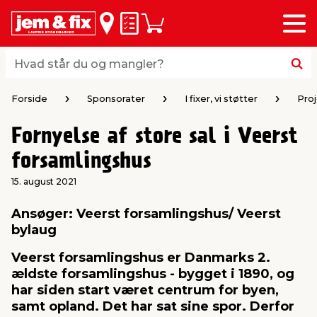
Menu
bage
bage
bage
bage
bage
bage
bage
bage
bage
Huskeseddel
Indkøbskurv
i
i
i
i
i
i
i
i
i
byggematerialer
haven
huset
vvs
el & belysning
maling & kemi
værktøj
bil & fritid
sæsonafslutning
Hvad står du og mangler?
Hvad står du og mangler?
stelse
gning
dsel & varme
værelse
kler
dørsmaling
ktøj
udstyr
nafslutning
Forside
Sponsorater
I fixer, vi støtter
Pro
Fornyelse af store sal i Veerst
 loft & vægge
oldning
t
ndørsbelysning
ndørsmaling
værktøj
udstyr
forsamlingshus
& vinduer
møbler
tning
haner & armatur
dørsbelysning
udstyr
aring af værktøj
ing
15. august 2021
Ansøger: Veerst forsamlingshus/ Veerst
eplader
redskaber
er & ophæng
e
lder
ring & kemikalier
e maskiner
rtikler
bylaug
Veerst forsamlingshus er Danmarks 2.
& brædder
maskiner
ing & opbevaring
 & ventilation
t Home
el- & fugemasse
redskaber
ronik
ældste forsamlingshus - bygget i 1890, og
har siden start været centrum for byen,
samt opland. Det har sat sine spor. Derfor
ruktion
bygninger
ner & persienner
 & kloak
okker
r & spande
& underholdning