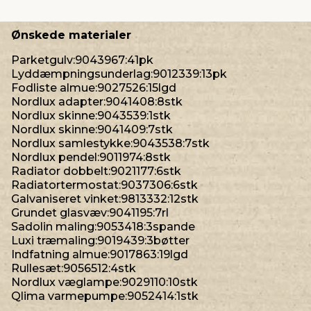
Ønskede materialer
Parketgulv:9043967:41pk
Lyddæmpningsunderlag:9012339:13pk
Fodliste almue:9027526:15lgd
Nordlux adapter:9041408:8stk
Nordlux skinne:9043539:1stk
Nordlux skinne:9041409:7stk
Nordlux samlestykke:9043538:7stk
Nordlux pendel:9011974:8stk
Radiator dobbelt:9021177:6stk
Radiatortermostat:9037306:6stk
Galvaniseret vinket:9813332:12stk
Grundet glasvæv:9041195:7rl
Sadolin maling:9053418:3spande
Luxi træmaling:9019439:3bøtter
Indfatning almue:9017863:19lgd
Rullesæt:9056512:4stk
Nordlux væglampe:9029110:10stk
Qlima varmepumpe:9052414:1stk