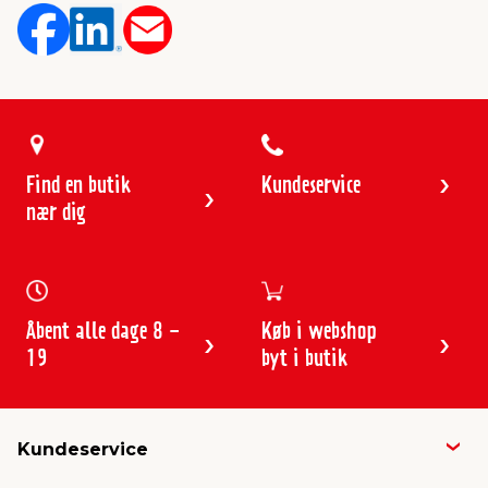
Find en butik
Kundeservice
nær dig
Åbent alle dage 8 -
Køb i webshop
19
byt i butik
Kundeservice