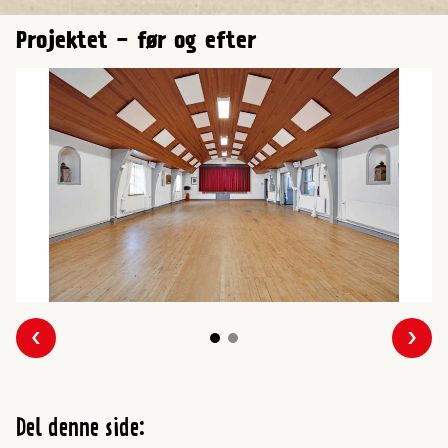
Projektet - før og efter
Forrige
Næs
Del denne side: