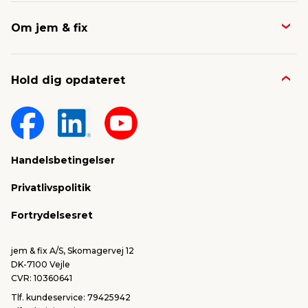
Butikker & åbningstider
Om jem & fix
Avisen
Job & karriere
Kontakt og FAQ
Hold dig opdateret
Nyheder & presse
Gavekort
Om jem & fix
Fragt & levering
Sponsorater & projekter
Reklamation
Handelsbetingelser
Konkurrencevindere
Varemærker
Privatlivspolitik
FSC®
Falske mails & svindel
Fortrydelsesret
Bliv leverandør/Become supplier
Fortryd ordre
jem & fix A/S, Skomagervej 12
DK-7100 Vejle
CVR: 10360641
Tlf. kundeservice: 79425942