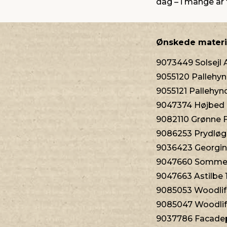
dag – i mange år 
Ønskede materi
9073449 Solsejl A
9055120 Pallehyn
9055121 Pallehynd
9047374 Højbed E
9082110 Grønne Fi
9086253 Prydløg 
9036423 Georgine
9047660 Sommerb
9047663 Astilbe 
9085053 Woodlife
9085047 Woodlife
9037786 Facadep