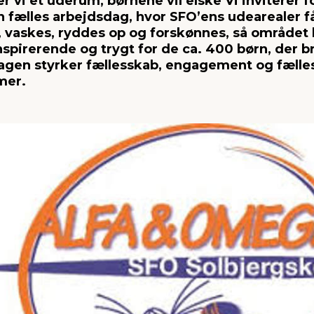
vi et uderum, børnene vil elske Vi inviterer f
n fælles arbejdsdag, hvor SFO’ens udearealer får
, vaskes, ryddes op og forskønnes, så området 
spirerende og trygt for de ca. 400 børn, der b
agen styrker fællesskab, engagement og fælles
mer.