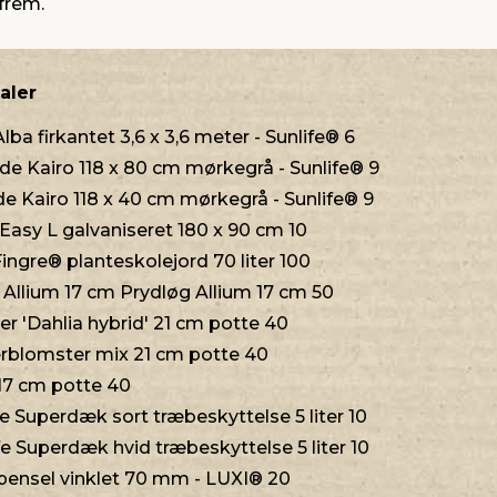
frem.
aler
lba firkantet 3,6 x 3,6 meter - Sunlife® 6
de Kairo 118 x 80 cm mørkegrå - Sunlife® 9
e Kairo 118 x 40 cm mørkegrå - Sunlife® 9
asy L galvaniseret 180 x 90 cm 10
ngre® planteskolejord 70 liter 100
Allium 17 cm Prydløg Allium 17 cm 50
r 'Dahlia hybrid' 21 cm potte 40
lomster mix 21 cm potte 40
17 cm potte 40
 Superdæk sort træbeskyttelse 5 liter 10
 Superdæk hvid træbeskyttelse 5 liter 10
ensel vinklet 70 mm - LUXI® 20