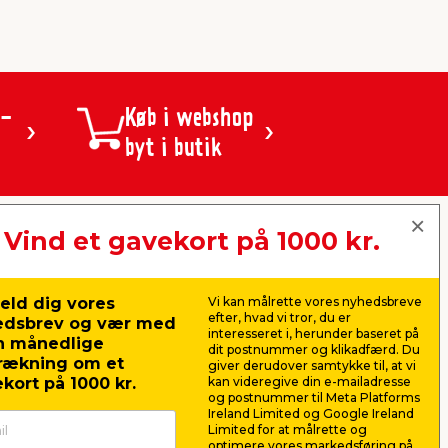
 -
Køb i webshop
byt i butik
Vind et gavekort på 1000 kr.
jem & fix A/S, Skomagervej 12
DK-7100 Vejle
CVR: 10360641
eld dig vores
Vi kan målrette vores nyhedsbreve
Tlf. kundeservice: 79425942
efter, hvad vi tror, du er
edsbrev og vær med
Tlf. administration: 76413500
interesseret i, herunder baseret på
n månedlige
Email:
kundeservice@jemfix.com
dit postnummer og klikadfærd. Du
rækning om et
giver derudover samtykke til, at vi
kort på 1000 kr.
kan videregive din e-mailadresse
og postnummer til Meta Platforms
Se vores e-mærket certifikat her
Ireland Limited og Google Ireland
Limited for at målrette og
optimere vores markedsføring på