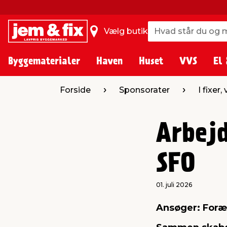
Hvad står du og m
Hvad står du og m
Vælg butik
Byggematerialer
Haven
Huset
VVS
El 
Forside
Sponsorater
I fixer,
Arbejd
SFO
01. juli 2026
Ansøger: Foræ