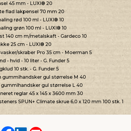
sel 45 mm - LUXI® 20
te flad lakpensel 70 mm 20
ling rød 100 ml - LUXI® 10
ling grøn 100 ml - LUXI® 10
t 140 cm m/metalskaft - Gardeco 10
kke 25 cm - LUXI® 20
vasker/skraber Pro 35 cm - Moerman 5
- hvid - 10 liter - G. Funder 5
lud 10 stk. - G. Funder 5
 gummihandsker gul størrelse M 40
 gummihandsker gul størrelse L 40
eret reglar 45 x 145 x 3600 mm 30
eners SPUN+ Climate skrue 6,0 x 120 mm 100 stk. 1