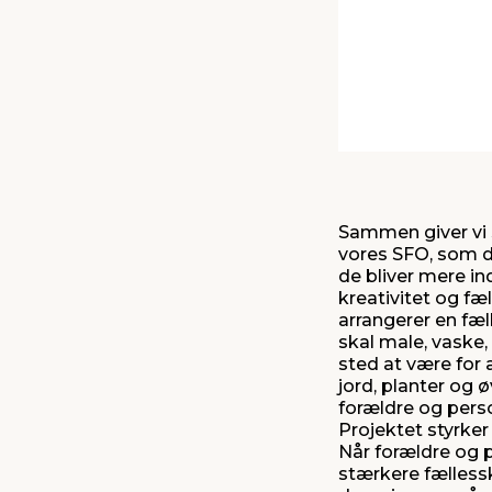
Sammen giver vi S
vores SFO, som da
de bliver mere in
kreativitet og fæ
arrangerer en fæ
skal male, vaske,
sted at være for a
jord, planter og ø
forældre og perso
Projektet styrke
Når forældre og 
stærkere fælless