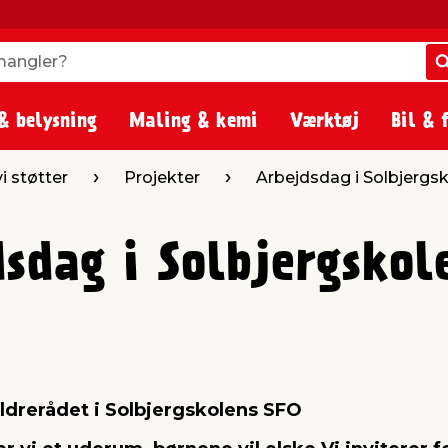
angler?
angler?
& belysning
Maling & kemi
Værktøj
Bil & 
 vi støtter
Projekter
Arbejdsdag i Solbjergs
sdag i Solbjergskol
ldrerådet i Solbjergskolens SFO