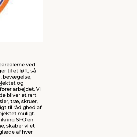
dearealerne ved
til et løft, så
g, bevægelse,
ojektet og
ører arbejdet. Vi
 bliver et rart
er, træ, skruer,
igt til rådighed af
ojektet muligt.
mkring SFO’en.
, skaber vi et
glæde af hver