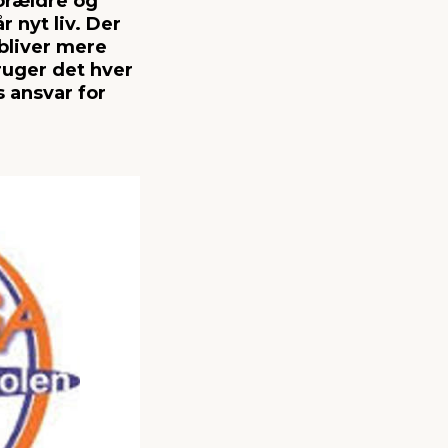
orældre og
 nyt liv. Der
bliver mere
ruger det hver
 ansvar for