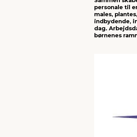
Sammen skaber 
personale til e
males, plantes
indbydende, in
dag. Arbejdsd
børnenes ram