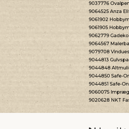
9037776 Ovalpen
9064525 Anza Eli
9061902 Hobbyma
9061905 Hobbyma
9062779 Gadekos
9064567 Malerba
9079708 Vindues
9044813 Gulvspand 
9044848 Altmuligk
9044850 Safe-On
9044851 Safe-On
9060075 Imprægn
9020628 NKT Fast