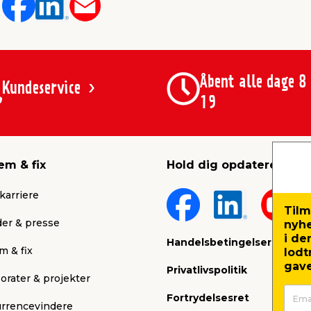
Åbent alle dage 8
Kundeservice
19
em & fix
Hold dig opdateret
karriere
Tilm
er & presse
nyh
i de
Handelsbetingelser
m & fix
lodt
gave
Privatlivspolitik
orater & projekter
Fortrydelsesret
rrencevindere