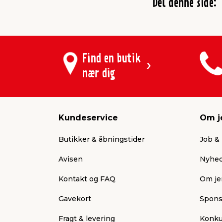
Del denne side:
Find en butik
nær dig
Kundeservice
Om j
Butikker & åbningstider
Job & 
Avisen
Nyhed
Kontakt og FAQ
Om je
Gavekort
Spons
Fragt & levering
Konku