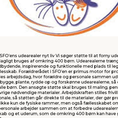
FO’ens udearealer nyt liv Vi søger støtte til at forny u
gligt bruges af omkring 400 børn. Udearealerne trænger 
dbydende, inspirerende og funktionelle med plads til le
llesskab. Forældrerådet i SFO’en er primus motor for pr
lles arbejdsdag, hvor forældre og personale sammen udf
 bygge, plante, rydde op og forskønne udearealerne, så de
lle børn. Den ansøgte støtte skal bruges til maling, pensl
vrige nødvendige materialer. Arbejdskraften stilles frivill
nale, så støtten går direkte til de materialer, der gør pr
r ikke kun de fysiske rammer, men også fællesskabet o
personale arbejder sammen om at forbedre udearealerne
kab og et uderum, som de omkring 400 børn kan have 