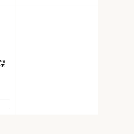
 og
igt