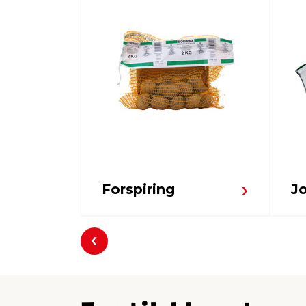
Forspiring
J
Forrige