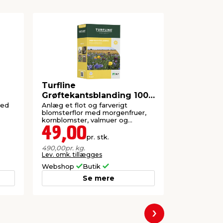
Turfline
Turfline 
Grøftekantsblanding 100
Engbloms
gram
med
Anlæg et flot og farverigt
28 forskelli
blomsterflor med morgenfruer,
fremmer biod
kornblomster, valmuer og
solsikker.
49,00
38,7
pr. stk.
490,00
pr. kg.
387,50
pr. kg.
Lev. omk. tillægges
Lev. omk. til
Webshop
Butik
Webshop
Se mere
Næste