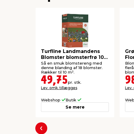
Turfline Landmandens
Grø
Blomster blomsterfrø 100
Flo
g
Så en smuk blomstereng med
Blom
denne blanding af 18 blomster.
fler
Rækker til 10 m².
blom
49,75
9
pr. stk.
Lev. omk. tillægges
Lev.
Webshop
Butik
Web
Se mere
Forrige