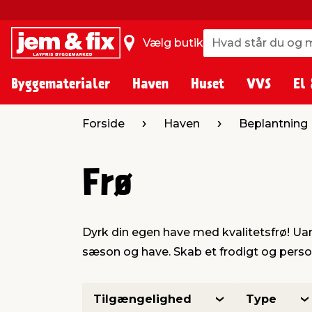
Hvad står du og m
Hvad står du og m
Vælg butik
Byggematerialer
Haven
Huset
VVS
El 
Forside
Haven
Beplantning
Frø
Dyrk din egen have med kvalitetsfrø! Uans
sæson og have. Skab et frodigt og person
Tilgængelighed
Type