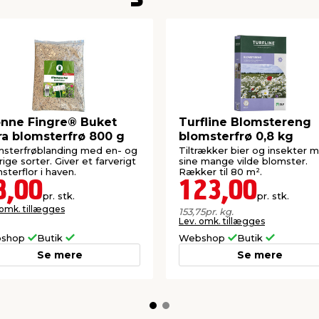
nne Fingre® Buket
Turfline Blomstereng
ra blomsterfrø 800 g
blomsterfrø 0,8 kg
sterfrøblanding med en- og
Tiltrækker bier og insekter 
årige sorter. Giver et farverigt
sine mange vilde blomster.
sterflor i haven.
Rækker til 80 m².
8,00
123,00
pr. stk.
pr. stk.
 omk. tillægges
153,75
pr. kg.
Lev. omk. tillægges
shop
Butik
Webshop
Butik
Se mere
Se mere