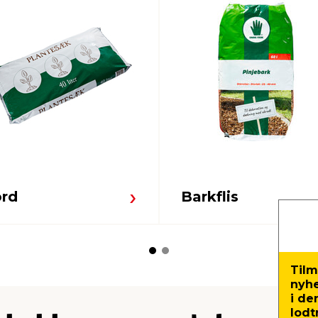
ord
Barkflis
Tilm
nyh
i de
lodt