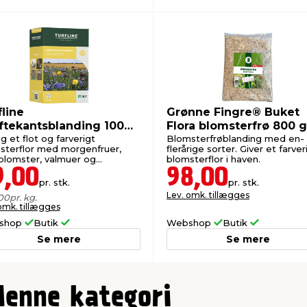
fline
Grønne Fingre® Buket
ftekantsblanding 100
Flora blomsterfrø 800 g
am
 et flot og farverigt
Blomsterfrøblanding med en-
sterflor med morgenfruer,
flerårige sorter. Giver et farver
blomster, valmuer og
blomsterflor i haven.
kker.
9,00
98,00
pr. stk.
pr. stk.
Lev. omk. tillægges
00
pr. kg.
omk. tillægges
shop
Butik
Webshop
Butik
Se mere
Se mere
denne kategori