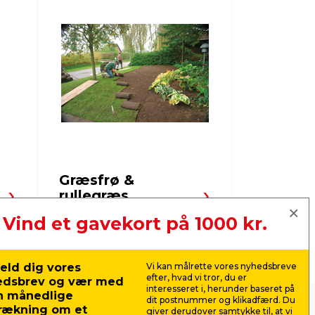
Græsfrø &
Planter
rullegræs
blomste
Vind et gavekort på 1000 kr.
Næste
eld dig vores
Vi kan målrette vores nyhedsbreve
efter, hvad vi tror, du er
edsbrev og vær med
interesseret i, herunder baseret på
n månedlige
dit postnummer og klikadfærd. Du
rækning om et
giver derudover samtykke til, at vi