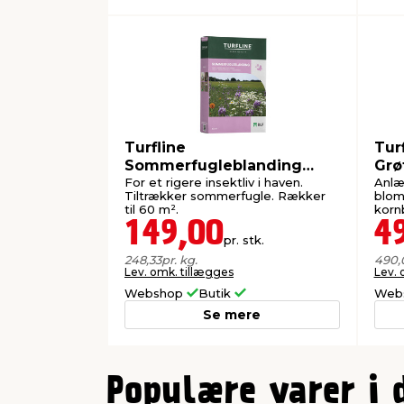
Turfline
Tur
Sommerfugleblanding
Grø
blomsterfrø 0,6 kg
gr
For et rigere insektliv i haven.
Anlæg
Tiltrækker sommerfugle. Rækker
blom
til 60 m².
korn
solsi
149,00
4
pr. stk.
248,33
pr. kg.
490,
Lev. omk. tillægges
Lev. 
Webshop
Butik
Web
Se mere
0
Populære varer i 