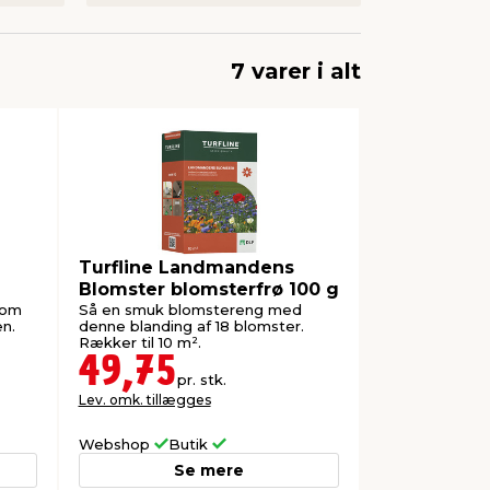
7 varer i alt
Turfline Landmandens
Blomster blomsterfrø 100 g
som
Så en smuk blomstereng med
en.
denne blanding af 18 blomster.
Rækker til 10 m².
49,75
pr. stk.
Lev. omk. tillægges
Webshop
Butik
Se mere