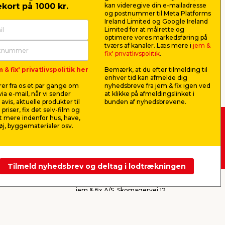
kort på 1000 kr.
kan videregive din e-mailadresse
og postnummer til Meta Platforms
Ireland Limited og Google Ireland
dderurter, der fylder i haven, er det
Limited for at målrette og
 eller mangler du inspiration til, hvad
optimere vores markedsføring på
tværs af kanaler. Læs mere i
jem &
i altankasser, i plantekrukker eller
fix' privatlivspolitik
.
 & fix' privatlivspolitik her
Bemærk, at du efter tilmelding til
enhver tid kan afmelde dig
er fra os et par gange om
nyhedsbreve fra jem & fix igen ved
ia e-mail, når vi sender
at klikke på afmeldingslinket i
avis, aktuelle produkter til
bunden af nyhedsbrevene.
 passer til din have. Nogle sommerblomster
 priser, fix det selv-film og
antes ud, når der ikke længere er risiko
 mere indenfor hus, have,
hov, hvilket er meget praktisk til fx de
j, byggematerialer osv.
 -
Køb i webshop
ses med den rette vanding og gødning. Når
 er velegnede som snitblomster i
byt i butik
Tilmeld nyhedsbrev og deltag i lodtrækningen
jem & fix A/S, Skomagervej 12
d. I denne kategori finder du nemlig alt,
DK-7100 Vejle
r en stor køkkenhave eller blot et lille
CVR: 10360641
Tlf. kundeservice: 79425942