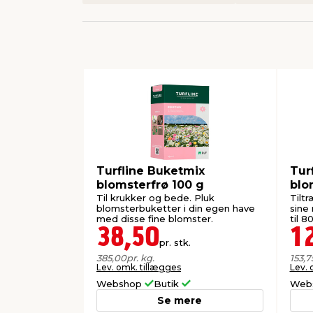
Turfline Buketmix
Tur
blomsterfrø 100 g
blo
Til krukker og bede. Pluk
Tilt
blomsterbuketter i din egen have
sine
med disse fine blomster.
til 8
38,50
1
pr. stk.
385,00
pr. kg.
153,7
Lev. omk. tillægges
Lev. 
Webshop
Butik
Web
Se mere