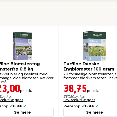
fline Blomstereng
Turfline Danske
msterfrø 0,8 kg
Engblomster 100 gram
rækker bier og insekter med
28 forskellige blomsterarter, 
 mange vilde blomster. Rækker
fremmer biodiversiteten i hav
0 m².
23,00
38,75
pr. stk.
pr. stk.
5
pr. kg.
387,50
pr. kg.
omk. tillægges
Lev. omk. tillægges
shop
Butik
Webshop
Butik
Se mere
Se mere