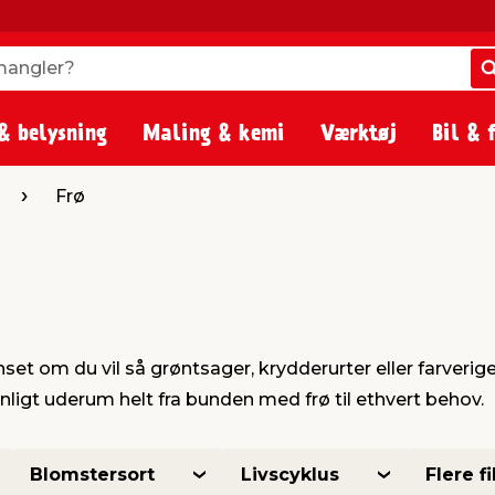
angler?
angler?
& belysning
Maling & kemi
Værktøj
Bil & 
Frø
et om du vil så grøntsager, krydderurter eller farverige 
ligt uderum helt fra bunden med frø til ethvert behov.
Blomstersort
Livscyklus
Flere fi