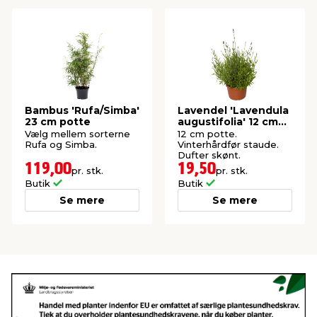
Bambus 'Rufa/Simba'
Lavendel 'Lavendula
23 cm potte
augustifolia' 12 cm
potte
Vælg mellem sorterne
12 cm potte.
Rufa og Simba.
Vinterhårdfør staude.
Dufter skønt.
119,00
19,50
pr. stk.
pr. stk.
Butik
Butik
Se mere
Se mere