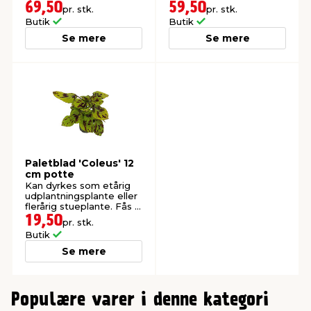
hækplante. I 18 cm
69,50
59,50
pr. stk.
pr. stk.
potte.
Butik
Butik
Se mere
Se mere
Paletblad 'Coleus' 12
cm potte
Kan dyrkes som etårig
udplantningsplante eller
flerårig stueplante. Fås i
mange forskellige farver
19,50
pr. stk.
og nuancer.
Butik
Se mere
0
Populære varer i denne kategori