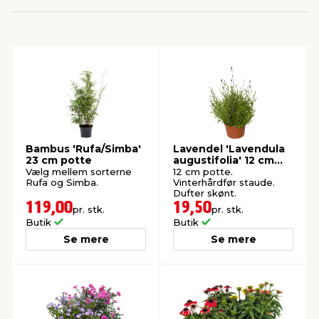
indretning
er & sikkerhed
 fittings
dsbelysning
eklædning
& udendørs spa
r & stilladser
e
behandling
ne, data & TV
& fritid
debeklædning
ing
asser & standere
rier
 sko
Bambus 'Rufa/Simba'
Lavendel 'Lavendula
23 cm potte
augustifolia' 12 cm
antning
ri & syltning
potte
Vælg mellem sorterne
12 cm potte.
Rufa og Simba.
Vinterhårdfør staude.
Dufter skønt.
119,00
19,50
pr. stk.
pr. stk.
dyr & ukrudt
Butik
Butik
Se mere
Se mere