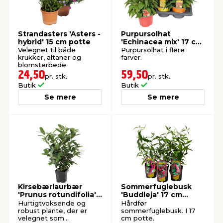
Strandasters 'Asters -
Purpursolhat
hybrid' 15 cm potte
'Echinacea mix' 17 cm
potte
Velegnet til både
Purpursolhat i flere
krukker, altaner og
farver.
blomsterbede.
24,50
59,50
pr. stk.
pr. stk.
Butik
Butik
Se mere
Se mere
Kirsebærlaurbær
Sommerfuglebusk
'Prunus rotundifolia'
'Buddleja' 17 cm
18 cm potte
potte
Hurtigtvoksende og
Hårdfør
robust plante, der er
sommerfuglebusk. I 17
velegnet som
cm potte.