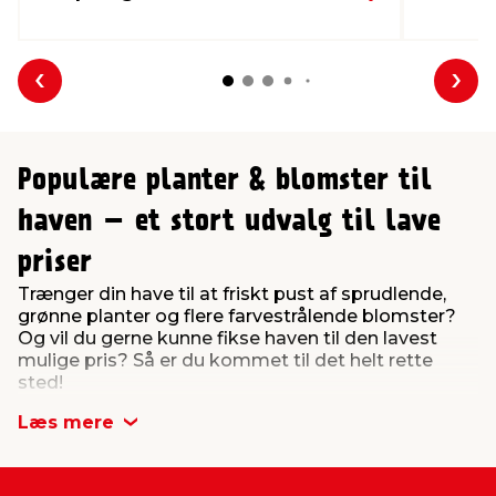
Forrige
Næs
Populære planter & blomster til
haven – et stort udvalg til lave
priser
Trænger din have til at friskt pust af sprudlende,
grønne planter og flere farvestrålende blomster?
Og vil du gerne kunne fikse haven til den lavest
mulige pris? Så er du kommet til det helt rette
sted!
Hos jem & fix holder vi lige så meget af lavpris og
Læs mere
flotte planter, som du gør, så her hos os finder du
et spændende udvalg af haveplanter, bl.a.
blomster, stauder og hækplanter, til budgetvenlige