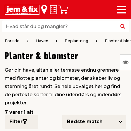
Menu
bage
bage
bage
bage
bage
bage
bage
bage
bage
Huskeseddel
Indkøbskurv
i
i
i
i
i
i
i
i
i
byggematerialer
haven
huset
vvs
el & belysning
maling & kemi
værktøj
bil & fritid
sæsonafslutning
Hvad står du og mangler?
Hvad står du og mangler?
stelse
gning
dsel & varme
værelse
kler
dørsmaling
ktøj
udstyr
nafslutning
Forside
Haven
Beplantning
Planter & bl
Planter & blomster
 loft & vægge
oldning
t
ndørsbelysning
ndørsmaling
værktøj
udstyr
S
Gør din have, altan eller terrasse endnu grønnere
Ing
& vinduer
møbler
tning
haner & armatur
dørsbelysning
udstyr
aring af værktøj
ing
med flotte planter og blomster, der skaber liv og
var
stemning året rundt. Se hele udvalget her og find
at
eplader
redskaber
er & ophæng
e
lder
ring & kemikalier
e maskiner
rtikler
de perfekte sorter til dine udendørs og indendørs
vis
projekter.
& brædder
maskiner
ing & opbevaring
 & ventilation
t Home
el- & fugemasse
redskaber
ronik
7 varer i alt
Filter
ruktion
bygninger
ner & persienner
 & kloak
okker
r & spande
& underholdning